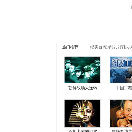
热门推荐
纪实台
|
纪录片片库
|
央
朝鲜战场大逆转
中国工
图坦卡蒙的诅咒
柴静专访