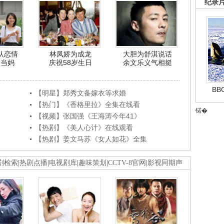
纪录
认恋情
林凤娇为成龙
大胆为舒淇说话
利当妈
庆祝58岁生日
余文乐义气相挺
B
【明星】郑秀文备嫁衣等求婚
【热门】《香格里拉》全集在线看
锘�
【视频】张国强《王海涛今年41》
【热剧】《美人心计》在线观看
【热剧】姜文马苏《女人如花》全集
剧检索
|
热剧点播
|
电视剧库
|
趣味策划
|
CCTV-8官网
|
影视同期声