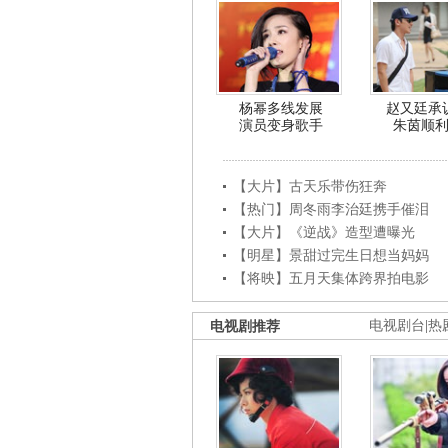
杨幂多线发展
赵又廷承
演员变身歌手
朱茵顺
【大片】古天乐带伤狂奔
【热门】周冬雨李治廷携手催泪
【大片】《逆战》造型遭曝光
【明星】景甜过完生日想当妈妈
【将映】五月天集体跨界拍电影
电视剧推荐
电视剧台
|
热