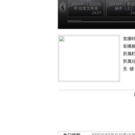
20130813 追踪纳
20130812 奥
粹 捉拿艾希曼
赫本（上）
（下）
24:07
24
首播
首播
所属
所属
关 键