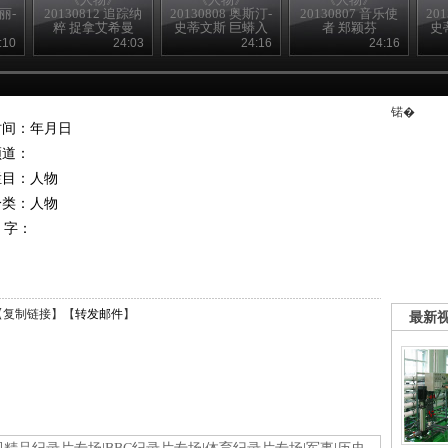
黛丽-
20130812 追踪纳
20130808 奥斯汀-
20130807 音乐使
20
粹 捉拿艾希曼
史蒂文斯 巨蟒入
者 郑颖芬
史
（上）
侵（下）
:10
24:03
24:16
24:16
锘�
时间：年月日
频道：
栏目：
人物
分类：人物
 字：
【
复制链接
】【
转发邮件
】
最新