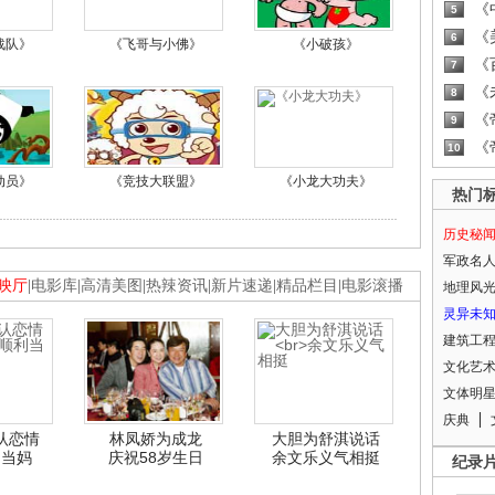
《
5
《
6
战队》
《飞哥与小佛》
《小破孩》
《
7
《
8
《
9
《
10
动员》
《竞技大联盟》
《小龙大功夫》
热门
历史秘
军政名
映厅
|
电影库
|
高清美图
|
热辣资讯
|
新片速递
|
精品栏目
|
电影滚播
地理风
灵异未
建筑工
文化艺
文体明
庆典
认恋情
林凤娇为成龙
大胆为舒淇说话
利当妈
庆祝58岁生日
余文乐义气相挺
纪录