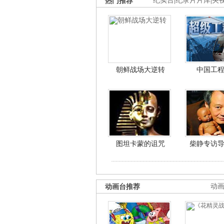
热门推荐
纪实台
|
纪录片片库
|
央
朝鲜战场大逆转
中国工
图坦卡蒙的诅咒
柴静专访
动画台推荐
动