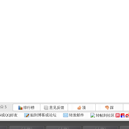
5
排行榜
意见反馈
顶
踩
N或QQ好友
贴到博客或论坛
转发邮件
转帖到社区
《人物》
《人物》
《人物》