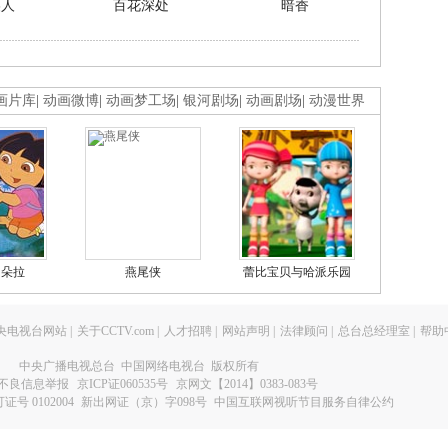
美人
百花深处
暗香
画片库
|
动画微博
|
动画梦工场
|
银河剧场
|
动画剧场
|
动漫世界
的朵拉
燕尾侠
蕾比宝贝与哈派乐园
央电视台网站
|
关于CCTV.com
|
人才招聘
|
网站声明
|
法律顾问
|
总台总经理室
|
帮助
中央广播电视总台 中国网络电视台 版权所有
不良信息举报
京ICP证060535号
京网文【2014】0383-083号
 0102004
新出网证（京）字098号
中国互联网视听节目服务自律公约