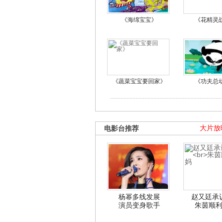
《海绵宝宝》
《花精灵
《蔬菜宝宝要回家》
《功夫总
电影台推荐
大片放
杨幂多线发展
赵又廷承
演员变身歌手
朱茵顺