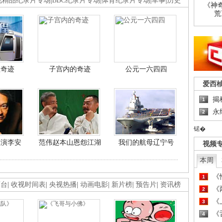
视精品纪录片专场
|
BBC纪录片专场
|
体育纪录片专场
|
军事
|
历史
《神
荒
程奇迹
子宫内的奇迹
公元一六四四
爱西
揭
1
永
2
锘�
导演李安
范伟赵本山恩怨江湖
我们的航母辽宁号
视频
本周
《
1
画台
|
收视时间表
|
央视热播
|
动画电影
|
新片榜
|
预告片
|
资讯榜
《
2
《
3
《
4