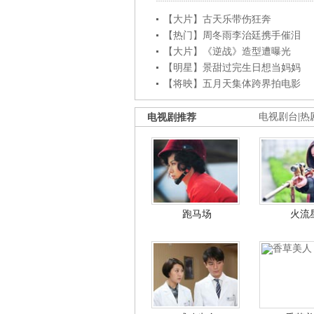
【大片】古天乐带伤狂奔
【热门】周冬雨李治廷携手催泪
【大片】《逆战》造型遭曝光
【明星】景甜过完生日想当妈妈
【将映】五月天集体跨界拍电影
电视剧推荐
电视剧台
|
热
跑马场
火流