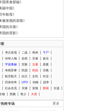
中国美食探秘》
美丽中国》
百年航母》
未被发掘的皇陵》
帝国的兴衰》
帝国的背影》
标签
闻
考古发现
二战
将帅
干尸
人
传奇人物
自然
灾难
娱乐
光
宇宙奥秘
宫殿
古墓
悬案
知
奇闻异事
民国
刑侦
宗教
程
航空航天
抗日
女性
外交
术
武侠传奇
UFO
动物
战争
星
社会名流
灾难
皇陵
慈禧
古迹
文物
西藏
青少
大清
片热映专场
更多