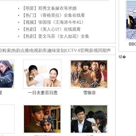
【明星】郑秀文备嫁衣等求婚
【热门】《香格里拉》全集在线看
【视频】张国强《王海涛今年41》
【热剧】《美人心计》在线观看
【热剧】姜文马苏《女人如花》全集
B
剧检索
|
热剧点播
|
电视剧库
|
趣味策划
|
CCTV-8官网
|
影视同期声
锘�
星
一日夫妻百日恩
雪狼谷