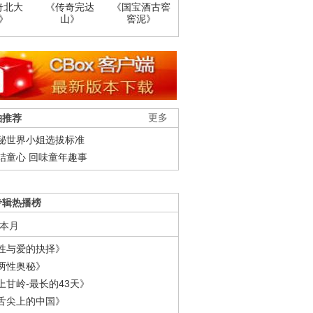
奇北大
《传奇完达
《国宝酒古窖
》
山》
窖泥》
柚推荐
更多
秘世界小姐选拔标准
结童心 回味童年趣事
专辑热播榜
本月
性与爱的抉择》
两性奥秘》
上甘岭-最长的43天》
舌尖上的中国》