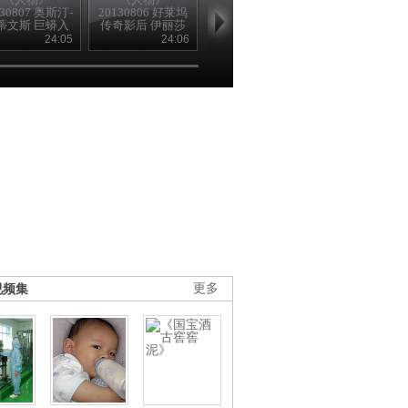
130807 奥斯汀-
20130806 好莱坞
20130805 好莱坞
20130801 胃
蒂文斯 巨蟒入
传奇影后 伊丽莎
传奇影后 伊丽莎
瘤治疗专家 
侵（上）
白-泰勒（下）
白-泰勒（上）
孚
24:05
24:06
24:10
24
视频集
更多