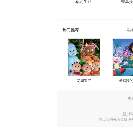
感动生命
香草
热门推荐
动
花园宝宝
爱探险
中
违法和
网上传播视听节目许可证号