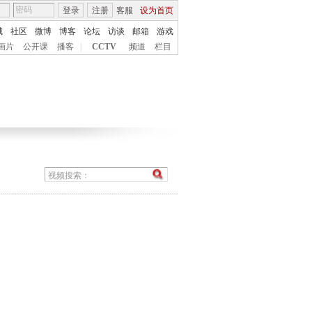
登录
注册
客服
设为首页
城
社区
微博
博客
论坛
访谈
邮箱
游戏
画片
公开课
播客
|
CCTV
频道
栏目