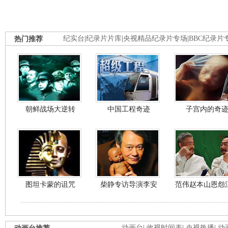
热门推荐
纪实台
|
纪录片片库
|
央视精品纪录片专场
|
BBC纪录片
朝鲜战场大逆转
中国工程奇迹
子宫内的奇
图坦卡蒙的诅咒
柴静专访导演李安
范伟赵本山恩怨
动画台
|
收视时间表
|
央视热播
|
动