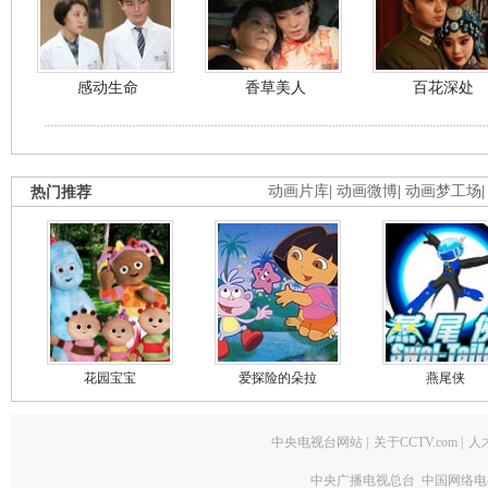
感动生命
香草美人
百花深处
热门推荐
动画片库
|
动画微博
|
动画梦工场
花园宝宝
爱探险的朵拉
燕尾侠
中央电视台网站
|
关于CCTV.com
|
人
中央广播电视总台 中国网络电