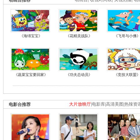
动画台推荐
《海绵宝宝》
《花精灵战队》
《飞哥与小佛
《蔬菜宝宝要回家》
《功夫总动员》
《竞技大联盟
电影台推荐
大片放映厅
|
电影库
|
高清美图
|
热辣资