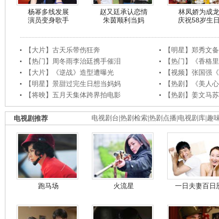
杨幂多线发展
赵又廷承认恋情
林凤娇为成
演员变身歌手
朱茵顺利当妈
庆祝58岁生
【大片】古天乐带伤狂奔
【明星】郑秀文备
【热门】周冬雨李治廷携手催泪
【热门】《香格里
【大片】《逆战》造型遭曝光
【视频】张国强《
【明星】景甜过完生日想当妈妈
【热剧】《美人心
【将映】五月天集体跨界拍电影
【热剧】姜文马苏
电视剧推荐
电视剧台
|
热剧检索
|
热剧点播
|
电视剧库
|
趣
跑马场
火流星
一日夫妻百日