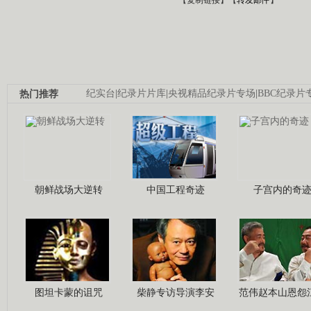
热门推荐
纪实台
|
纪录片片库
|
央视精品纪录片专场
|
BBC纪录片
朝鲜战场大逆转
中国工程奇迹
子宫内的奇
图坦卡蒙的诅咒
柴静专访导演李安
范伟赵本山恩怨