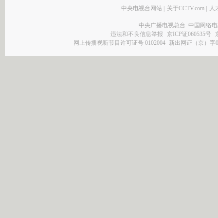
中央电视台网站
|
关于CCTV.com
|
人
中央广播电视总台 中国网络电
违法和不良信息举报
京ICP证060535号
网上传播视听节目许可证号 0102004
新出网证（京）字0