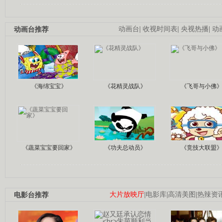
动画台推荐
动画台
|
收视时间表
|
央视热播
|
动
《海绵宝宝》
《花精灵战队》
《飞哥与小佛
《蔬菜宝宝要回家》
《功夫总动员》
《竞技大联盟
电影台推荐
大片放映厅
|
电影库
|
高清美图
|
热辣资