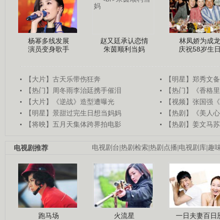
杨幂多线发展
赵又廷承认恋情
林凤娇为成
演员变身歌手
朱茵顺利当妈
庆祝58岁生
【大片】古天乐带伤狂奔
【明星】郑秀文备
【热门】周冬雨李治廷携手催泪
【热门】《香格里
【大片】《逆战》造型遭曝光
【视频】张国强《
【明星】景甜过完生日想当妈妈
【热剧】《美人心
【将映】五月天集体跨界拍电影
【热剧】姜文马苏
电视剧推荐
电视剧台
|
热剧检索
|
热剧点播
|
电视剧库
|
趣
跑马场
火流星
一日夫妻百日