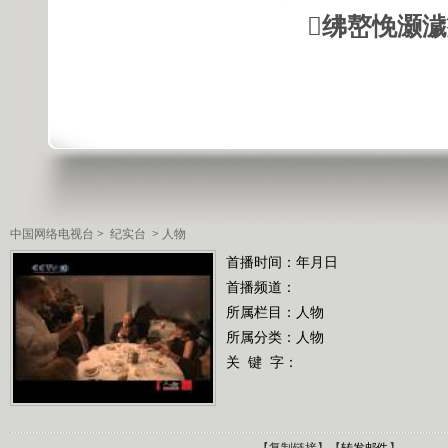
绋嶅悗灏
中国网络电视台
>
纪实台
>
人物
首播时间：年月日
首播频道：
所属栏目：
人物
所属分类：人物
关 键 字：
【
复制链接
】【
转发邮件
】