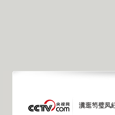
瀵逛笉璧凤