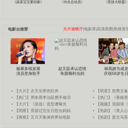
《蔬菜宝宝要回家》
《功夫总动员》
《竞技大联盟
电影台推荐
大片放映厅
|
电影库
|
高清美图
|
热辣资
杨幂多线发展
赵又廷承认恋情
林凤娇为成
演员变身歌手
朱茵顺利当妈
庆祝58岁生
【大片】古天乐带伤狂奔
【明星】郑秀文备
【热门】周冬雨李治廷携手催泪
【热门】《香格里
【大片】《逆战》造型遭曝光
【视频】张国强《
【明星】景甜过完生日想当妈妈
【热剧】《美人心
【将映】五月天集体跨界拍电影
【热剧】姜文马苏