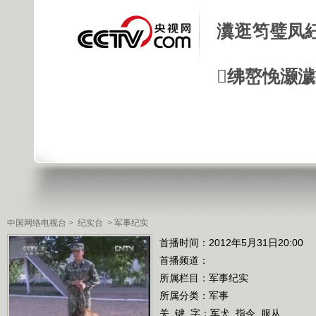
瀵逛笉璧凤
绋嶅悗灏
中国网络电视台
>
纪实台
>
军事纪实
首播时间：2012年5月31日20:00
首播频道：
所属栏目：
军事纪实
所属分类：军事
关 键 字：
军犬
指令
服从