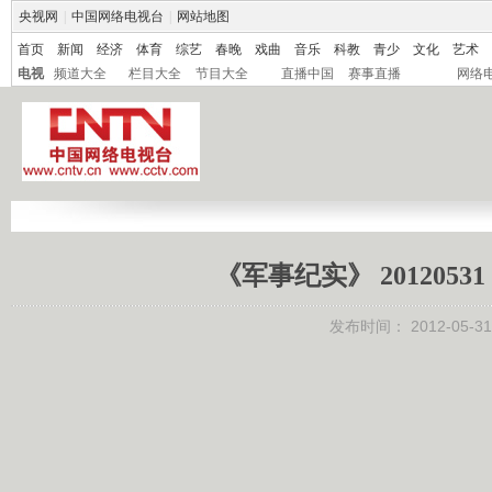
央视网
|
中国网络电视台
|
网站地图
首页
新闻
经济
体育
综艺
春晚
戏曲
音乐
科教
青少
文化
艺术
电视
频道大全
栏目大全
节目大全
直播中国
赛事直播
网络
《军事纪实》 20120
发布时间：
2012-05-31