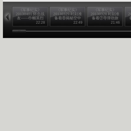
《军事纪实》
《军事纪实》
《军事纪实》
20130401 怀念战
20130329 时刻准
20130328 时刻准
2
友——巾帼英烈
备着⑧揭秘空中
备着⑦导弹劲旅
祭①千古女侠
加油
上高原
22:28
22:49
21:46
——秋瑾