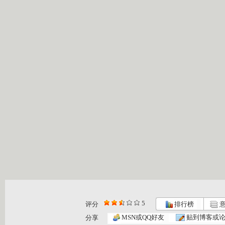
5
评分
排行榜
意
MSN或QQ好友
贴到博客或
分享