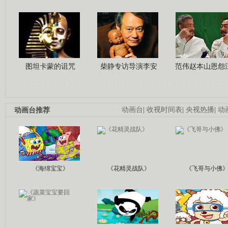
图坦卡蒙的诅咒
柴静专访导演李安
范伟赵本山恩怨
动画台推荐
动画台
|
收视时间表
|
央视热播
|
动
《海绵宝宝》
《花精灵战队》
《飞哥与小佛