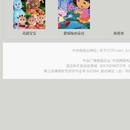
花园宝宝
爱探险的朵拉
燕尾侠
中央电视台网站
|
关于CCTV.com
|
人
中央广播电视总台 中国网络电
违法和不良信息举报
京ICP证060535号
网上传播视听节目许可证号 0102004
新出网证（京）字0