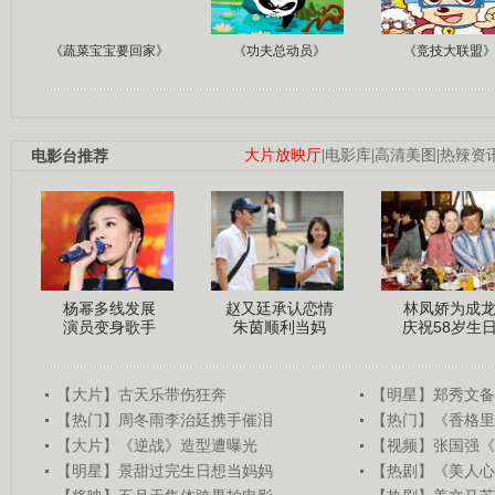
《蔬菜宝宝要回家》
《功夫总动员》
《竞技大联盟
电影台推荐
大片放映厅
|
电影库
|
高清美图
|
热辣资
杨幂多线发展
赵又廷承认恋情
林凤娇为成
演员变身歌手
朱茵顺利当妈
庆祝58岁生
【大片】古天乐带伤狂奔
【明星】郑秀文备
【热门】周冬雨李治廷携手催泪
【热门】《香格里
【大片】《逆战》造型遭曝光
【视频】张国强《
【明星】景甜过完生日想当妈妈
【热剧】《美人心