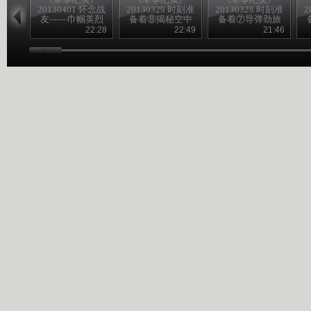
20130401 怀念战
20130329 时刻准
20130328 时刻准
2
友——巾帼英烈
备着⑧揭秘空中
备着⑦导弹劲旅
祭①千古女侠
加油
上高原
22:28
22:49
21:46
——秋瑾