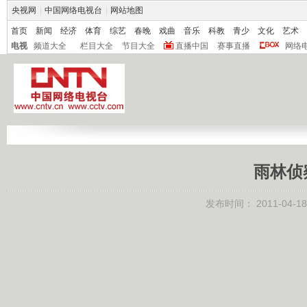
央视网
|
中国网络电视台
|
网站地图
首页
新闻
经济
体育
综艺
春晚
戏曲
音乐
科教
青少
文化
艺术
电视
频道大全
栏目大全
节目大全
直播中国
赛事直播
网络
雨林侦
发布时间：
2011-04-18