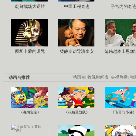
朝鲜战场大逆转
中国工程奇迹
子宫内的奇
图坦卡蒙的诅咒
柴静专访导演李安
范伟赵本山恩怨
动画台推荐
动画台
|
收视时间表
|
央视热播
|
动
《海绵宝宝》
《花精灵战队》
《飞哥与小佛