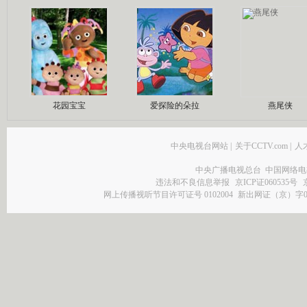
花园宝宝
爱探险的朵拉
燕尾侠
中央电视台网站
|
关于CCTV.com
|
人
中央广播电视总台 中国网络电
违法和不良信息举报
京ICP证060535号
网上传播视听节目许可证号 0102004
新出网证（京）字0