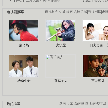
【将映】五月天集体跨界拍电影
【热剧】姜文马苏
电视剧推荐
电视剧台
|
热剧检索
|
热剧点播
|
电视剧库
|
趣
跑马场
火流星
一日夫妻百日
感动生命
香草美人
百花深处
热门推荐
动画片库
|
动画微博
|
动画梦工场