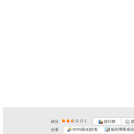
5
评分
排行榜
意
MSN或QQ好友
贴到博客或
分享