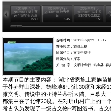
《文明中华行》
《文明中华行》
《文明中华行》
20130811 魅力蓬
20130810 神秀天
20130804 大埔 客
2
莱 “仙境”有美酒
台
家的香格里拉之
无限大埔
15:41
15:45
15:56
首播时间：2012年6月23日15:17
首播频道：
旅游卫视
所属栏目：
文明中华行
所属分类：探索
关 键 字：
文明中华行
鹤峰县
容
本期节目的主要内容： 湖北省恩施土家族苗
于莽莽群山深处。鹤峰地处北纬30度和东经1
雅文明、传说中的亚特兰蒂斯大陆、百慕大
都集中在了北纬30度。在对屏山村庄上的一
考古队员发现了一级古文物--河图洛书。古