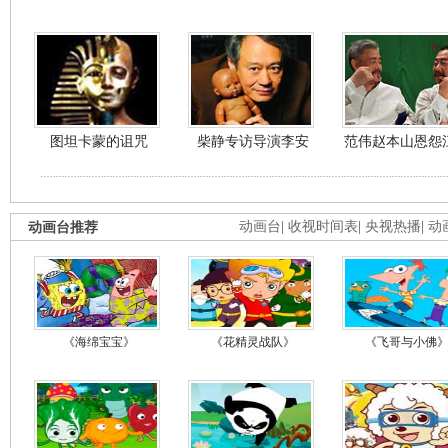
图坦卡蒙的诅咒
柴静专访导演李安
范伟赵本山恩怨
动画台推荐
动画台
|
收视时间表
|
央视热播
|
动
《海绵宝宝》
《花精灵战队》
《飞哥与小佛