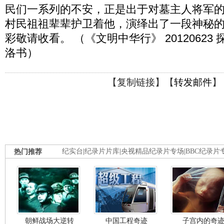
民们一系列的不安，正是出于对墓主人将军
村民祖祖辈辈护卫着他，演绎出了一段神秘
彩敬请收看。 （《文明中华行》 20120623
洛书）
【
复制链接
】【
转发邮件
】
热门推荐
纪实台
|
纪录片片库
|
央视精品纪录片专场
|
BBC纪录片
朝鲜战场大逆转
中国工程奇迹
子宫内的奇