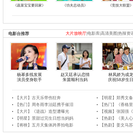
《蔬菜宝宝要回家》
《功夫总动员》
《竞技大联盟
电影台推荐
大片放映厅
|
电影库
|
高清美图
|
热辣资
杨幂多线发展
赵又廷承认恋情
林凤娇为成
演员变身歌手
朱茵顺利当妈
庆祝58岁生
【大片】古天乐带伤狂奔
【明星】郑秀文备
【热门】周冬雨李治廷携手催泪
【热门】《香格里
【大片】《逆战》造型遭曝光
【视频】张国强《
【明星】景甜过完生日想当妈妈
【热剧】《美人心
【将映】五月天集体跨界拍电影
【热剧】姜文马苏