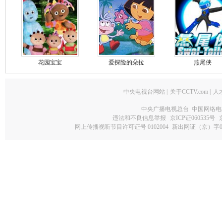
花园宝宝
爱探险的朵拉
燕尾侠
中央电视台网站
|
关于CCTV.com
|
人
中央广播电视总台 中国网络电
违法和不良信息举报
京ICP证060535号
网上传播视听节目许可证号 0102004
新出网证（京）字0