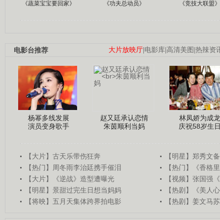
《蔬菜宝宝要回家》
《功夫总动员》
《竞技大联盟
电影台推荐
大片放映厅
|
电影库
|
高清美图
|
热辣资
杨幂多线发展
赵又廷承认恋情
林凤娇为成
演员变身歌手
朱茵顺利当妈
庆祝58岁生
【大片】古天乐带伤狂奔
【明星】郑秀文备
【热门】周冬雨李治廷携手催泪
【热门】《香格里
【大片】《逆战》造型遭曝光
【视频】张国强《
【明星】景甜过完生日想当妈妈
【热剧】《美人心
【将映】五月天集体跨界拍电影
【热剧】姜文马苏