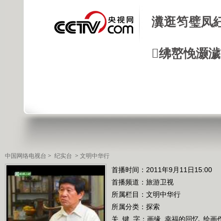
瀵逛笉璧凤
绋嶅悗灏
中国网络电视台
>
纪实台
>
文明中华行
首播时间：2011年9月11日15:00
首播频道：
旅游卫视
所属栏目：
文明中华行
所属分类：探索
关 键 字：
画缘
幸福的回忆
绘画