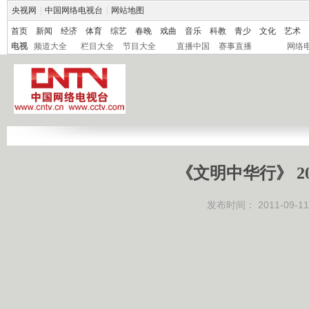
央视网
|
中国网络电视台
|
网站地图
首页
新闻
经济
体育
综艺
春晚
戏曲
音乐
科教
青少
文化
艺术
电视
频道大全
栏目大全
节目大全
直播中国
赛事直播
网络
《文明中华行》 20
发布时间：
2011-09-11