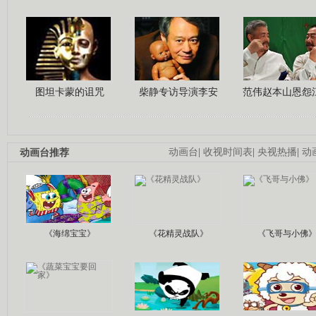
图坦卡蒙的诅咒
柴静专访导演李安
范伟赵本山恩怨
动画台推荐
动画台
|
收视时间表
|
央视热播
|
动
《海绵宝宝》
《花精灵战队》
《飞哥与小佛