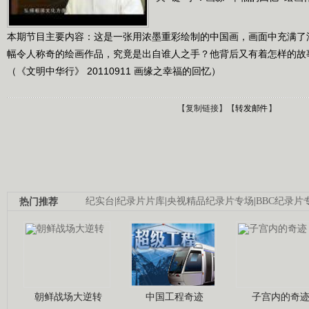
本期节目主要内容：这是一张用浓墨重彩绘制的中国画，画面中充满了
幅令人称奇的绘画作品，究竟是出自谁人之手？他背后又有着怎样的故
（《文明中华行》 20110911 画缘之幸福的回忆）
【
复制链接
】【
转发邮件
】
热门推荐
纪实台
|
纪录片片库
|
央视精品纪录片专场
|
BBC纪录片
朝鲜战场大逆转
中国工程奇迹
子宫内的奇