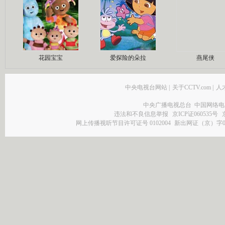
花园宝宝
爱探险的朵拉
燕尾侠
中央电视台网站
|
关于CCTV.com
|
人
中央广播电视总台 中国网络电
违法和不良信息举报
京ICP证060535号
网上传播视听节目许可证号 0102004
新出网证（京）字0