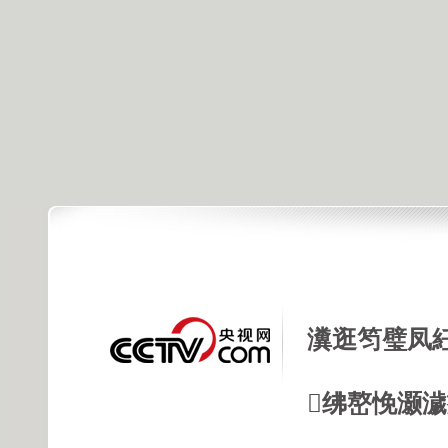
瀵逛笉璧凤
绋嶅悗灏