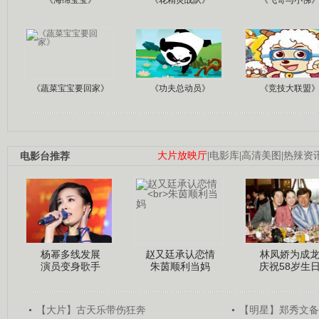
《蔬菜宝宝要回家》
《功夫总动员》
《竞技大联盟
电影台推荐
大片放映厅
|
电影库
|
高清美图
|
热辣资
杨幂多线发展
赵又廷承认恋情
林凤娇为成
演员变身歌手
朱茵顺利当妈
庆祝58岁生
【大片】古天乐带伤狂奔
【明星】郑秀文备