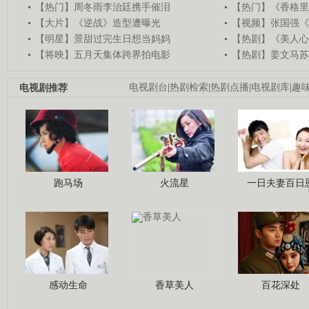
【热门】周冬雨李治廷携手催泪
【热门】《香格里
【大片】《逆战》造型遭曝光
【视频】张国强《
【明星】景甜过完生日想当妈妈
【热剧】《美人心
【将映】五月天集体跨界拍电影
【热剧】姜文马苏
电视剧推荐
电视剧台
|
热剧检索
|
热剧点播
|
电视剧库
|
趣
跑马场
火流星
一日夫妻百日
感动生命
香草美人
百花深处