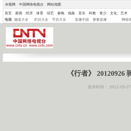
央视网
|
中国网络电视台
|
网站地图
首页
新闻
经济
体育
综艺
春晚
戏曲
音乐
科教
青少
文化
艺术
电视
频道大全
栏目大全
节目大全
直播中国
赛事直播
网络
《行者》 201209
发布时间：
2012-09-27