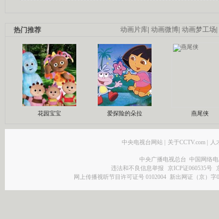
热门推荐
动画片库
|
动画微博
|
动画梦工场
花园宝宝
爱探险的朵拉
燕尾侠
中央电视台网站
|
关于CCTV.com
|
人
中央广播电视总台 中国网络电
违法和不良信息举报
京ICP证060535号
网上传播视听节目许可证号 0102004
新出网证（京）字0