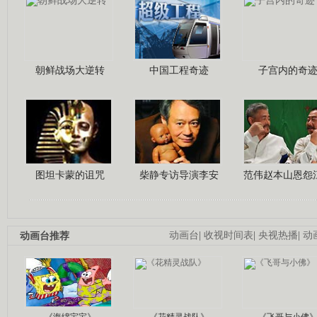
朝鲜战场大逆转
中国工程奇迹
子宫内的奇
图坦卡蒙的诅咒
柴静专访导演李安
范伟赵本山恩怨
动画台推荐
动画台
|
收视时间表
|
央视热播
|
动
《海绵宝宝》
《花精灵战队》
《飞哥与小佛