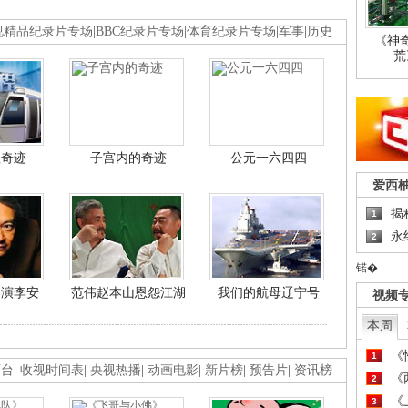
视精品纪录片专场
|
BBC纪录片专场
|
体育纪录片专场
|
军事
|
历史
《神
荒
程奇迹
子宫内的奇迹
公元一六四四
爱西
揭
1
永
2
锘�
导演李安
范伟赵本山恩怨江湖
我们的航母辽宁号
视频
本周
《
1
画台
|
收视时间表
|
央视热播
|
动画电影
|
新片榜
|
预告片
|
资讯榜
《
2
《
3