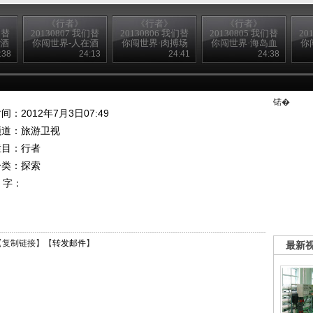
《行者》
《行者》
《行者》
们替
20130807 我们替
20130806 我们替
20130805 我们替
20
在酒
你闯世界-人在酒
你闯世界·肉搏场
你闯世界·海岛血
你
途（上）
祭
:38
24:13
24:41
24:38
锘�
间：2012年7月3日07:49
频道：
旅游卫视
栏目：
行者
分类：探索
 字：
【
复制链接
】【
转发邮件
】
最新