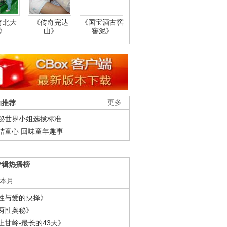
奇北大
《传奇完达
《国宝酒古窖
》
山》
窖泥》
柚推荐
更多
秘世界小姐选拔标准
结童心 回味童年趣事
专辑热播榜
本月
性与爱的抉择》
两性奥秘》
上甘岭-最长的43天》