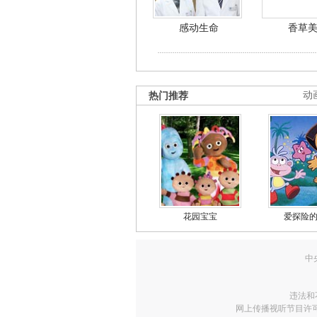
感动生命
香草
热门推荐
动
花园宝宝
爱探险
中
违法和
网上传播视听节目许可证号