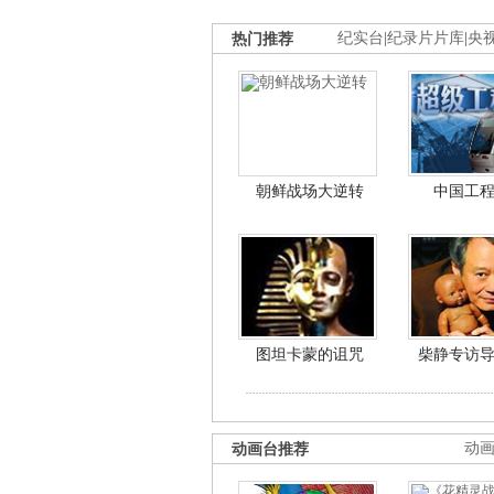
热门推荐
纪实台
|
纪录片片库
|
央
朝鲜战场大逆转
中国工
图坦卡蒙的诅咒
柴静专访
动画台推荐
动