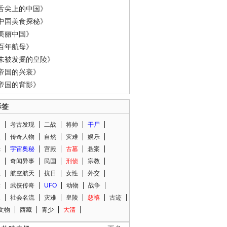
舌尖上的中国》
中国美食探秘》
美丽中国》
百年航母》
未被发掘的皇陵》
帝国的兴衰》
帝国的背影》
标签
闻
考古发现
二战
将帅
干尸
人
传奇人物
自然
灾难
娱乐
光
宇宙奥秘
宫殿
古墓
悬案
知
奇闻异事
民国
刑侦
宗教
程
航空航天
抗日
女性
外交
术
武侠传奇
UFO
动物
战争
星
社会名流
灾难
皇陵
慈禧
古迹
文物
西藏
青少
大清