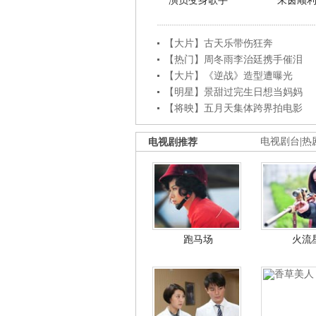
演员变身歌手
朱茵顺
【大片】古天乐带伤狂奔
【热门】周冬雨李治廷携手催泪
【大片】《逆战》造型遭曝光
【明星】景甜过完生日想当妈妈
【将映】五月天集体跨界拍电影
电视剧推荐
电视剧台
|
热
跑马场
火流