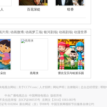
美人
百花深处
暗香
画片库
|
动画微博
|
动画梦工场
|
银河剧场
|
动画剧场
|
动漫世界
的朵拉
燕尾侠
蕾比宝贝与哈派乐园
央电视台网站
|
关于CCTV.com
|
人才招聘
|
网站声明
|
法律顾问
|
总台总经理室
|
帮助
中央广播电视总台 中国网络电视台 版权所有
不良信息举报
京ICP证060535号
京网文【2014】0383-083号
 0102004
新出网证（京）字098号
中国互联网视听节目服务自律公约