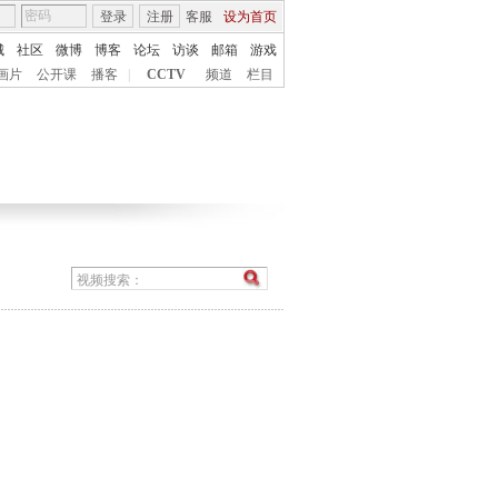
登录
注册
客服
设为首页
城
社区
微博
博客
论坛
访谈
邮箱
游戏
画片
公开课
播客
|
CCTV
频道
栏目