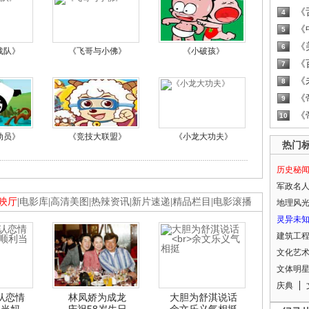
《
4
《
5
《
6
战队》
《飞哥与小佛》
《小破孩》
《
7
《
8
《
9
《
10
动员》
《竞技大联盟》
《小龙大功夫》
热门
历史秘
军政名
映厅
|
电影库
|
高清美图
|
热辣资讯
|
新片速递
|
精品栏目
|
电影滚播
地理风
灵异未
建筑工
文化艺
文体明
庆典
认恋情
林凤娇为成龙
大胆为舒淇说话