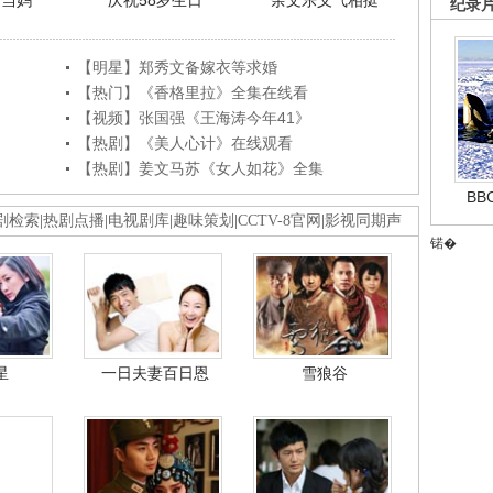
利当妈
庆祝58岁生日
余文乐义气相挺
纪录
【明星】郑秀文备嫁衣等求婚
【热门】《香格里拉》全集在线看
【视频】张国强《王海涛今年41》
【热剧】《美人心计》在线观看
【热剧】姜文马苏《女人如花》全集
B
剧检索
|
热剧点播
|
电视剧库
|
趣味策划
|
CCTV-8官网
|
影视同期声
锘�
星
一日夫妻百日恩
雪狼谷