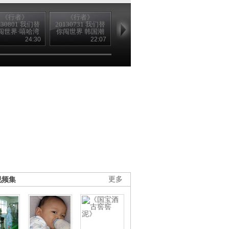
《行者》
《行者》
《行者》
《行者》
130801 我们替
20130731 我们替
20130730 我们替
20130729 我
闯世界·嘻哈湾
你闯世界 韩国潮
你闯世界·阿富汗
你闯世界-死
区
流解码
困兽斗
城
24:30
22:07
24:42
24
视频集
更多