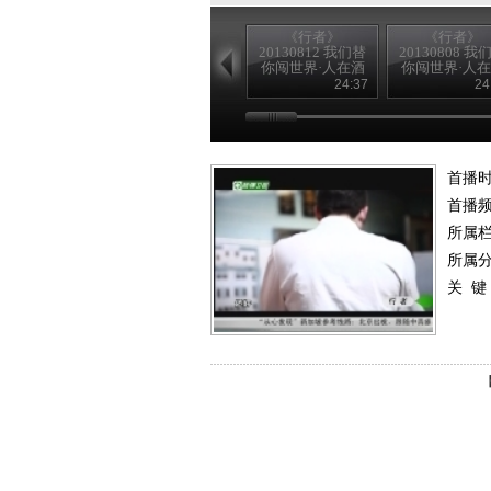
《行者》
《行者》
20130812 我们替
20130808 我
你闯世界·人在酒
你闯世界·人
途（下）
途（中）
24:37
24
首播时
首播
所属
所属
关 键