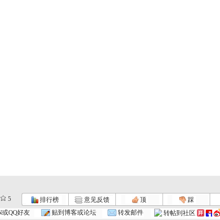
5
排行榜
意见反馈
顶
踩
N或QQ好友
贴到博客或论坛
转发邮件
转帖到社区