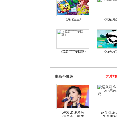
《海绵宝宝》
《花精灵
《蔬菜宝宝要回家》
《功夫总
电影台推荐
大片放
杨幂多线发展
赵又廷承