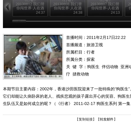
20130812 我们替
20130808 我们替
20130807 我们替
2
你闯世界·人在酒
你闯世界·人在酒
你闯世界-人在酒
途（下）
途（中）
途（上）
24:37
24:38
24:13
首播时间：2011年2月17日22:22
首播频道：
旅游卫视
所属栏目：
行者
所属分类：探索
关 键 字：
狗医生
伴侣动物
亚洲
疗
拯救动物
本期节目主要内容：2002年，香港沙田医院迎来了一批特殊的“狗医生
它们却能让久病卧床的老人、残疾悲观的孩子露出开心的笑容。狗医生
生队伍又是如何成立的呢？（《行者》 2011-02-17 狗医生系列 第一
【
复制链接
】【
转发邮件
】