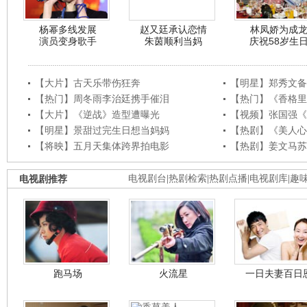
杨幂多线发展
赵又廷承认恋情
林凤娇为成
演员变身歌手
朱茵顺利当妈
庆祝58岁生
【大片】古天乐带伤狂奔
【明星】郑秀文备
【热门】周冬雨李治廷携手催泪
【热门】《香格里
【大片】《逆战》造型遭曝光
【视频】张国强《
【明星】景甜过完生日想当妈妈
【热剧】《美人心
【将映】五月天集体跨界拍电影
【热剧】姜文马苏
电视剧推荐
电视剧台
|
热剧检索
|
热剧点播
|
电视剧库
|
趣
跑马场
火流星
一日夫妻百日