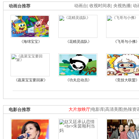
动画台推荐
动画台
|
收视时间表
|
央视热播
|
动
《海绵宝宝》
《花精灵战队》
《飞哥与小佛
《蔬菜宝宝要回家》
《功夫总动员》
《竞技大联盟
电影台推荐
大片放映厅
|
电影库
|
高清美图
|
热辣资