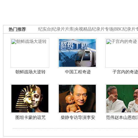
热门推荐
纪实台
|
纪录片片库
|
央视精品纪录片专场
|
BBC纪录片
朝鲜战场大逆转
中国工程奇迹
子宫内的奇
图坦卡蒙的诅咒
柴静专访导演李安
范伟赵本山恩怨