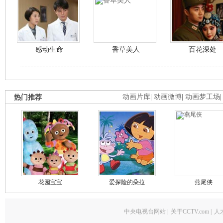
感动生命
香草美人
百花深处
热门推荐
动画片库
|
动画微博
|
动画梦工场
花园宝宝
爱探险的朵拉
燕尾侠
中央电视台网站
|
关于CCTV.com
|
人