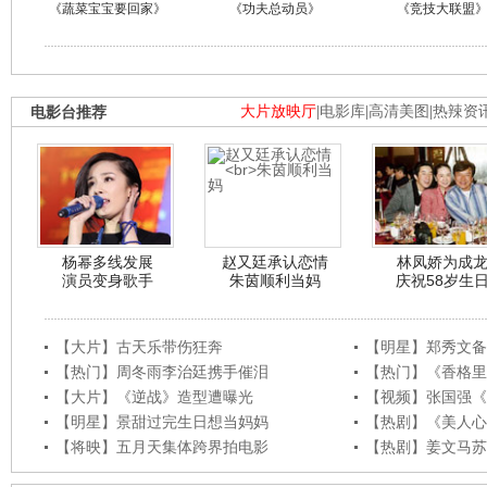
《蔬菜宝宝要回家》
《功夫总动员》
《竞技大联盟
电影台推荐
大片放映厅
|
电影库
|
高清美图
|
热辣资
杨幂多线发展
赵又廷承认恋情
林凤娇为成
演员变身歌手
朱茵顺利当妈
庆祝58岁生
【大片】古天乐带伤狂奔
【明星】郑秀文备
【热门】周冬雨李治廷携手催泪
【热门】《香格里
【大片】《逆战》造型遭曝光
【视频】张国强《
【明星】景甜过完生日想当妈妈
【热剧】《美人心
【将映】五月天集体跨界拍电影
【热剧】姜文马苏