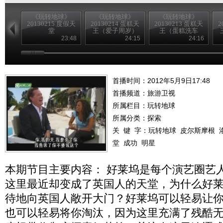
《玩转地球》
《玩转地球》
《玩转地球》
20130215 度假天
20130214 蛋糕天
20130213 蛋糕天
2
堂
王（爱子周岁）
王（蛋糕洗车
房）
23:48
24:15
24:16
首播时间：2012年5月9日17:48
首播频道：
旅游卫视
所属栏目：
玩转地球
所属分类：探索
关 键 字：
玩转地球
皮尔斯摩根
堂
成功
明星
本期节目主要内容： 好莱坞是每个演艺圈艺
这里最近却变成了英国人的天堂，为什么好
待地向英国人敞开大门？好莱坞可以轻易让
也可以轻易将你淘汰，因为这里充满了残酷