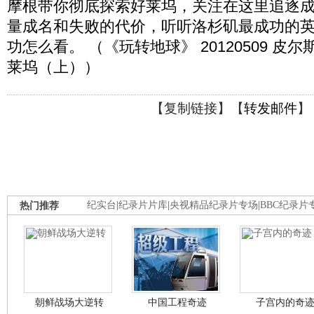
摩根带你彻底探索好莱坞，关注在这里追逐
量成名和失败的代价，听听洛杉矶最成功的
功怎么看。 （《玩转地球》 20120509 皮
莱坞（上））
【
复制链接
】【
转发邮件
】
热门推荐
纪实台
|
纪录片片库
|
央视精品纪录片专场
|
BBC纪录片
朝鲜战场大逆转
中国工程奇迹
子宫内的奇