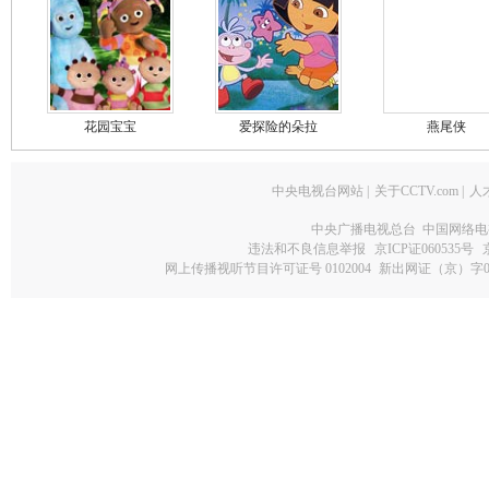
花园宝宝
爱探险的朵拉
燕尾侠
中央电视台网站
|
关于CCTV.com
|
人
中央广播电视总台 中国网络电
违法和不良信息举报
京ICP证060535号
网上传播视听节目许可证号 0102004
新出网证（京）字0