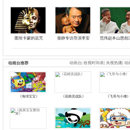
图坦卡蒙的诅咒
柴静专访导演李安
范伟赵本山恩怨
动画台推荐
动画台
|
收视时间表
|
央视热播
|
动
《海绵宝宝》
《花精灵战队》
《飞哥与小佛