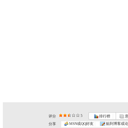
5
评分
排行榜
意
MSN或QQ好友
贴到博客或
分享