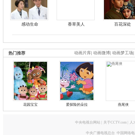
感动生命
香草美人
百花深处
热门推荐
动画片库
|
动画微博
|
动画梦工场
花园宝宝
爱探险的朵拉
燕尾侠
中央电视台网站
|
关于CCTV.com
|
人
中央广播电视总台 中国网络电