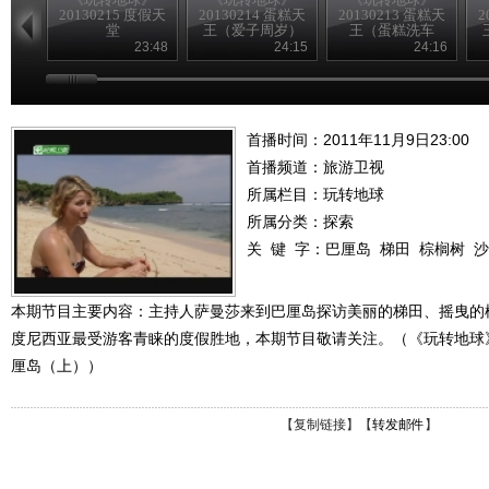
20130215 度假天
20130214 蛋糕天
20130213 蛋糕天
2
堂
王（爱子周岁）
王（蛋糕洗车
房）
23:48
24:15
24:16
首播时间：2011年11月9日23:00
首播频道：
旅游卫视
所属栏目：
玩转地球
所属分类：探索
关 键 字：
巴厘岛
梯田
棕榈树
沙
本期节目主要内容：主持人萨曼莎来到巴厘岛探访美丽的梯田、摇曳的
度尼西亚最受游客青睐的度假胜地，本期节目敬请关注。（《玩转地球》 20
厘岛（上））
【
复制链接
】【
转发邮件
】