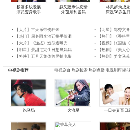
杨幂多线发展
赵又廷承认恋情
林凤娇为成
演员变身歌手
朱茵顺利当妈
庆祝58岁生
【大片】古天乐带伤狂奔
【明星】郑秀文备
【热门】周冬雨李治廷携手催泪
【热门】《香格里
【大片】《逆战》造型遭曝光
【视频】张国强《
【明星】景甜过完生日想当妈妈
【热剧】《美人心
【将映】五月天集体跨界拍电影
【热剧】姜文马苏
电视剧推荐
电视剧台
|
热剧检索
|
热剧点播
|
电视剧库
|
趣
跑马场
火流星
一日夫妻百日