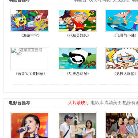
动画台推荐
《海绵宝宝》
《花精灵战队》
《飞哥与小佛
《蔬菜宝宝要回家》
《功夫总动员》
《竞技大联盟
电影台推荐
大片放映厅
|
电影库
|
高清美图
|
热辣资