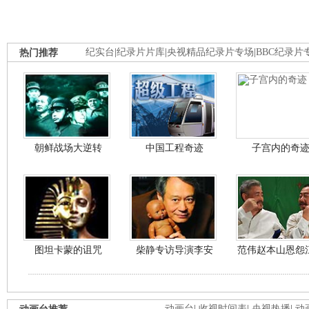
热门推荐
纪实台
|
纪录片片库
|
央视精品纪录片专场
|
BBC纪录片
朝鲜战场大逆转
中国工程奇迹
子宫内的奇
图坦卡蒙的诅咒
柴静专访导演李安
范伟赵本山恩怨
动画台
|
收视时间表
|
央视热播
|
动