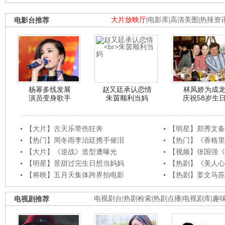
电影台推荐
大片放映厅
|
电影库
|
高清美图
|
热辣资
杨幂多线发展
赵又廷承认恋情
林凤娇为成
演员变身歌手
朱茵顺利当妈
庆祝58岁生
【大片】古天乐带伤狂奔
【明星】郑秀文备
【热门】周冬雨李治廷携手催泪
【热门】《香格里
【大片】《逆战》造型遭曝光
【视频】张国强《
【明星】景甜过完生日想当妈妈
【热剧】《美人心
【将映】五月天集体跨界拍电影
【热剧】姜文马苏
电视剧推荐
电视剧台
|
热剧检索
|
热剧点播
|
电视剧库
|
趣