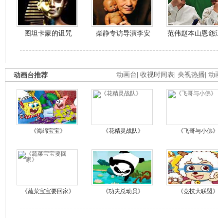
图坦卡蒙的诅咒
柴静专访导演李安
范伟赵本山恩怨
动画台推荐
动画台
|
收视时间表
|
央视热播
|
动
《海绵宝宝》
《花精灵战队》
《飞哥与小佛
《蔬菜宝宝要回家》
《功夫总动员》
《竞技大联盟