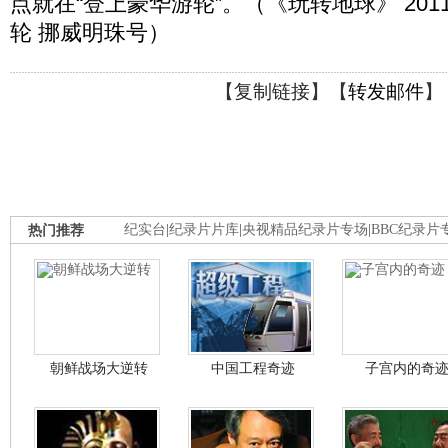
点就在“登上豪华游轮”。（《玩转地球》 2011-
轮 挪威明珠号）
【
复制链接
】【
转发邮件
】
热门推荐
纪实台
|
纪录片片库
|
央视精品纪录片专场
|
BBC纪录片
朝鲜战场大逆转
中国工程奇迹
子宫内的奇