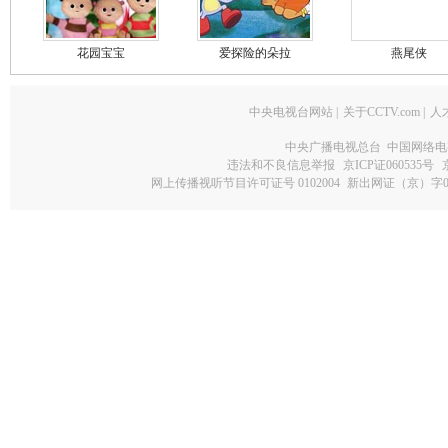
花园宝宝
爱探险的朵拉
燕尾侠
中央电视台网站
|
关于CCTV.com
|
人
中央广播电视总台 中国网络电
违法和不良信息举报
京ICP证060535号
网上传播视听节目许可证号 0102004
新出网证（京）字0