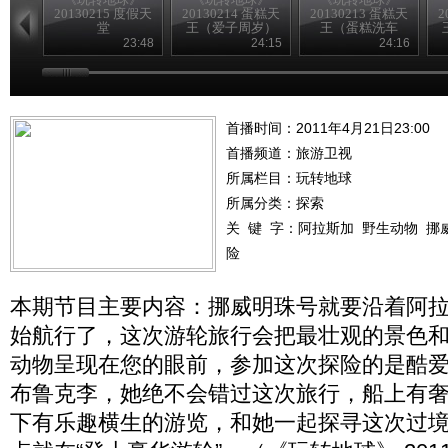
20130215 度假天
20130214 蛋糕天
20130213 蛋糕天
2
堂
王（爱子周岁）
王（蛋糕洗车
房）
23:48
24:15
24:16
首播时间：2011年4月21日23:00
首播频道：
旅游卫视
所属栏目：
玩转地球
所属分类：探索
关 键 字：
阿拉斯加
野生动物
挪
险
本期节目主要内容：挪威明珠号就要沿着阿
始航行了，这次游轮旅行会把最壮观的景色
动物呈现在您的眼前，参加这次探险的是酷
布鲁克李，她绝不会错过这次旅行，船上有
下有乐趣横生的游览，和她一起探寻这次过