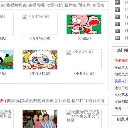
《
5
画台
|
收视时间表
|
央视热播
|
动画电影
|
新片榜
|
预告片
|
资讯榜
《
6
《
7
《
8
《
9
《
战队》
《飞哥与小佛》
《小破孩》
10
热门
历史秘
军政名
动员》
《竞技大联盟》
《小龙大功夫》
地理风
灵异未
建筑工
文化艺
映厅
|
电影库
|
高清美图
|
热辣资讯
|
新片速递
|
精品栏目
|
电影滚播
文体明
庆典
纪录