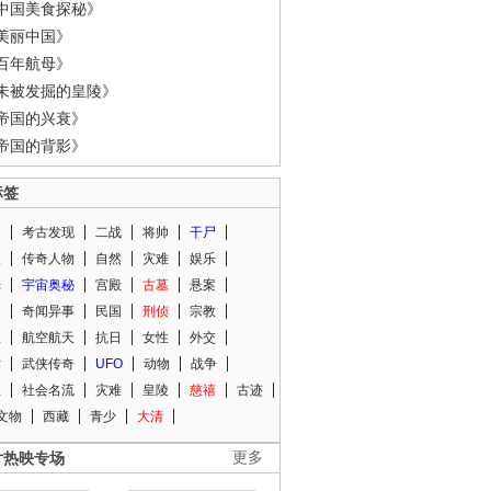
中国美食探秘》
美丽中国》
百年航母》
未被发掘的皇陵》
帝国的兴衰》
帝国的背影》
标签
闻
考古发现
二战
将帅
干尸
人
传奇人物
自然
灾难
娱乐
光
宇宙奥秘
宫殿
古墓
悬案
知
奇闻异事
民国
刑侦
宗教
程
航空航天
抗日
女性
外交
术
武侠传奇
UFO
动物
战争
星
社会名流
灾难
皇陵
慈禧
古迹
文物
西藏
青少
大清
片热映专场
更多