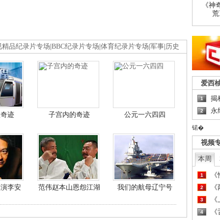
《神
荒
视精品纪录片专场
|
BBC纪录片专场
|
体育纪录片专场
|
军事
|
历史
爱西
揭
1
永
2
程奇迹
子宫内的奇迹
公元一六四四
锘�
视频
本周
《
1
导演李安
范伟赵本山恩怨江湖
我们的航母辽宁号
《
2
《
3
《
4