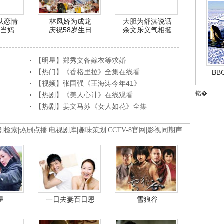
认恋情
林凤娇为成龙
大胆为舒淇说话
利当妈
庆祝58岁生日
余文乐义气相挺
【明星】郑秀文备嫁衣等求婚
【热门】《香格里拉》全集在线看
B
【视频】张国强《王海涛今年41》
锘�
【热剧】《美人心计》在线观看
【热剧】姜文马苏《女人如花》全集
剧检索
|
热剧点播
|
电视剧库
|
趣味策划
|
CCTV-8官网
|
影视同期声
星
一日夫妻百日恩
雪狼谷