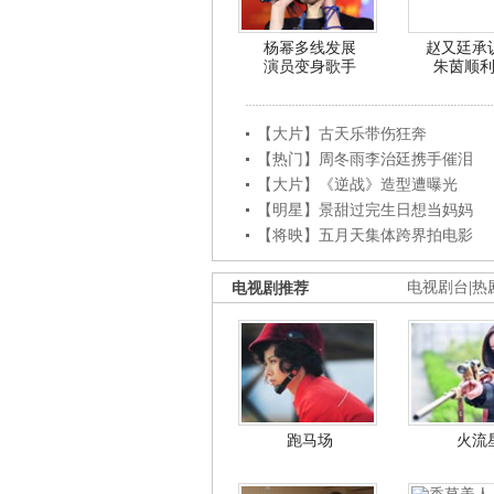
杨幂多线发展
赵又廷承
演员变身歌手
朱茵顺
【大片】古天乐带伤狂奔
【热门】周冬雨李治廷携手催泪
【大片】《逆战》造型遭曝光
【明星】景甜过完生日想当妈妈
【将映】五月天集体跨界拍电影
电视剧推荐
电视剧台
|
热
跑马场
火流