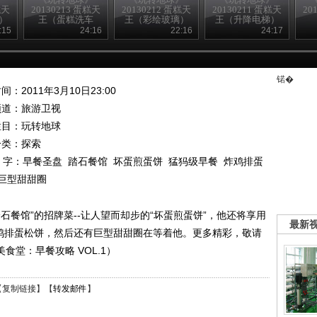
糕天
20130213 蛋糕天
20130212 蛋糕天
20130211 蛋糕天
20
）
王（蛋糕洗车
王（彩绘玻璃）
王（升降电梯）
房）
:15
24:16
22:16
24:17
锘�
间：2011年3月10日23:00
频道：
旅游卫视
栏目：
玩转地球
分类：探索
 字：
早餐圣盘
踏石餐馆
坏蛋煎蛋饼
猛犸级早餐
炸鸡排蛋
巨型甜甜圈
石餐馆”的招牌菜--让人望而却步的“坏蛋煎蛋饼”，他还将享用
最新
炸鸡排蛋松饼，然后还有巨型甜甜圈在等着他。更多精彩，敬请
战美食堂：早餐攻略 VOL.1）
【
复制链接
】【
转发邮件
】