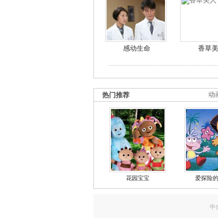
感动生命
香草
热门推荐
动
花园宝宝
爱探险
中