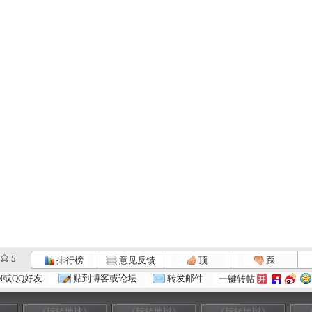
5
排行榜
意见反馈
顶
踩
N或QQ好友
贴到博客或论坛
转发邮件
一键转帖
》
《玩转地球》
《玩转地球》
《玩转地球》