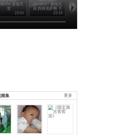
130208 度假天
20130207 勇闯天
20130206 勇闯天
20130205 勇
堂
涯 西得克萨斯 下
涯
涯（下）
集
23:01
22:15
21:33
23
视频集
更多