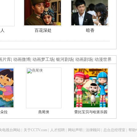
美人
百花深处
暗香
画片库
|
动画微博
|
动画梦工场
|
银河剧场
|
动画剧场
|
动漫世界
的朵拉
燕尾侠
蕾比宝贝与哈派乐园
央电视台网站
|
关于CCTV.com
|
人才招聘
|
网站声明
|
法律顾问
|
总台总经理室
|
帮助