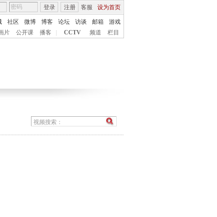
登录
注册
客服
设为首页
城
社区
微博
博客
论坛
访谈
邮箱
游戏
画片
公开课
播客
|
CCTV
频道
栏目