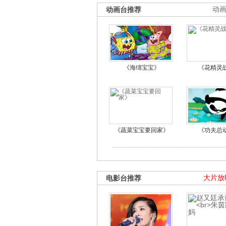
动画台推荐
动
《海绵宝宝》
《花精灵
《蔬菜宝宝要回家》
《功夫总
电影台推荐
大片放