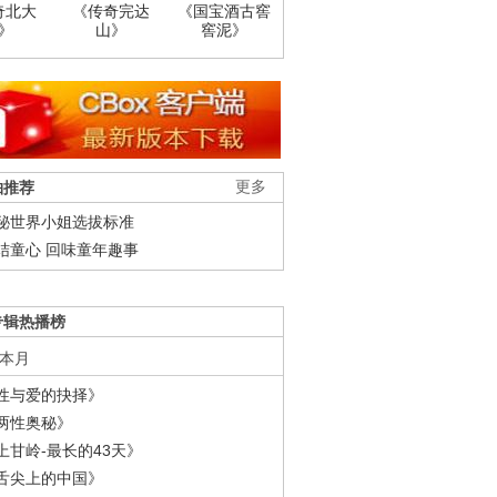
奇北大
《传奇完达
《国宝酒古窖
》
山》
窖泥》
柚推荐
更多
秘世界小姐选拔标准
结童心 回味童年趣事
专辑热播榜
本月
性与爱的抉择》
两性奥秘》
上甘岭-最长的43天》
舌尖上的中国》