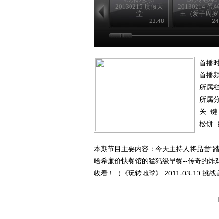
20130215 度假天
20130214 蛋
堂
王（爱子周岁
23:48
24
首播时
首播
所属
所属
关 键
松饼
本期节目主要内容：今天主持人将品尝“踏
哈希廉价快餐馆的猛犸级早餐--传奇的
收看！（《玩转地球》 2011-03-10 挑