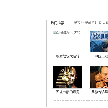
热门推荐
纪实台
|
纪录片片库
|
央
朝鲜战场大逆转
中国工
图坦卡蒙的诅咒
柴静专访