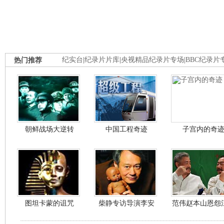
热门推荐
纪实台
|
纪录片片库
|
央视精品纪录片专场
|
BBC纪录片
朝鲜战场大逆转
中国工程奇迹
子宫内的奇
图坦卡蒙的诅咒
柴静专访导演李安
范伟赵本山恩怨