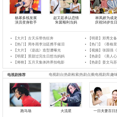
杨幂多线发展
赵又廷承认恋情
林凤娇为成
演员变身歌手
朱茵顺利当妈
庆祝58岁生
【大片】古天乐带伤狂奔
【明星】郑秀文备
【热门】周冬雨李治廷携手催泪
【热门】《香格里
【大片】《逆战》造型遭曝光
【视频】张国强《
【明星】景甜过完生日想当妈妈
【热剧】《美人心
【将映】五月天集体跨界拍电影
【热剧】姜文马苏
电视剧推荐
电视剧台
|
热剧检索
|
热剧点播
|
电视剧库
|
趣
跑马场
火流星
一日夫妻百日