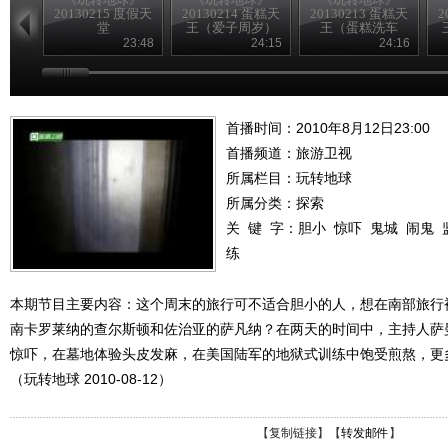
20130215 度假天
20130214 蛋糕天
20130213 蛋糕天
2
堂
王（爱子周岁）
王（蛋糕洗车
房）
23:48
24:15
24:16
首播时间：2010年8月12日23:00
首播频道：
旅游卫视
所属栏目：
玩转地球
所属分类：探索
关 键 字：
胆小
惊吓
鬼城
闹鬼
练
本期节目主要内容：这个周末的旅行可不适合胆小的人，想在南部旅行
南卡罗莱纳的查尔斯顿和佐治亚的萨凡纳？在两天的时间中，主持人萨
惊吓，在墓地体验头皮发麻，在美国陆军的地狱式训练中饱受煎熬，更
（玩转地球 2010-08-12）
【
复制链接
】【
转发邮件
】