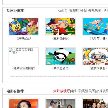
动画台推荐
动画台
|
收视时间表
|
央视热播
|
动
《海绵宝宝》
《花精灵战队》
《飞哥与小佛
《蔬菜宝宝要回家》
《功夫总动员》
《竞技大联盟
电影台推荐
大片放映厅
|
电影库
|
高清美图
|
热辣资