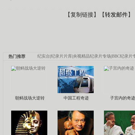
【
复制链接
】【
转发邮件
】
热门推荐
纪实台
|
纪录片片库
|
央视精品纪录片专场
|
BBC纪录片
朝鲜战场大逆转
中国工程奇迹
子宫内的奇