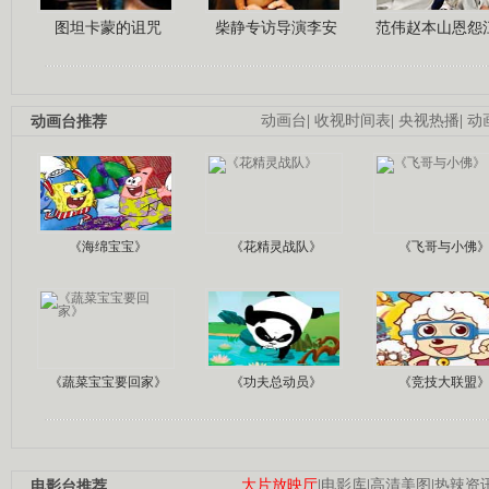
图坦卡蒙的诅咒
柴静专访导演李安
范伟赵本山恩怨
动画台推荐
动画台
|
收视时间表
|
央视热播
|
动
《海绵宝宝》
《花精灵战队》
《飞哥与小佛
《蔬菜宝宝要回家》
《功夫总动员》
《竞技大联盟
电影台推荐
大片放映厅
|
电影库
|
高清美图
|
热辣资