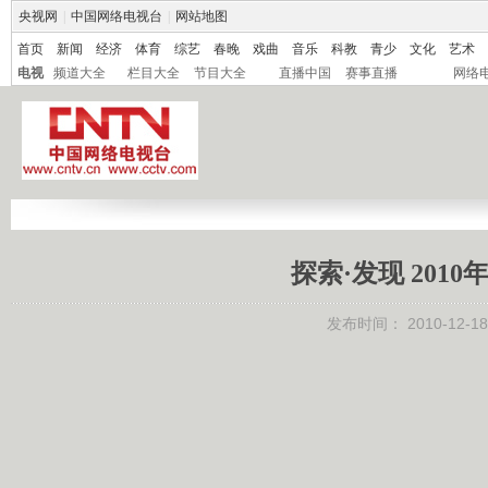
央视网
|
中国网络电视台
|
网站地图
首页
新闻
经济
体育
综艺
春晚
戏曲
音乐
科教
青少
文化
艺术
电视
频道大全
栏目大全
节目大全
直播中国
赛事直播
网络
探索·发现 2010
发布时间：
2010-12-18