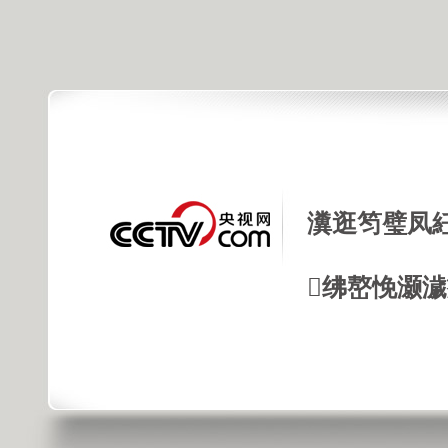
瀵逛笉璧凤
绋嶅悗灏