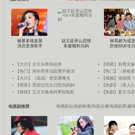
杨幂多线发展
赵又廷承认恋情
林凤娇为成
演员变身歌手
朱茵顺利当妈
庆祝58岁生
【大片】古天乐带伤狂奔
【明星】郑秀文备
【热门】周冬雨李治廷携手催泪
【热门】《香格里
【大片】《逆战》造型遭曝光
【视频】张国强《
【明星】景甜过完生日想当妈妈
【热剧】《美人心
【将映】五月天集体跨界拍电影
【热剧】姜文马苏
电视剧推荐
电视剧台
|
热剧检索
|
热剧点播
|
电视剧库
|
趣