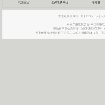
花园宝宝
爱探险的朵拉
燕尾侠
中央电视台网站
|
关于CCTV.com
|
人
中央广播电视总台 中国网络电
违法和不良信息举报
京ICP证060535号
网上传播视听节目许可证号 0102004
新出网证（京）字0