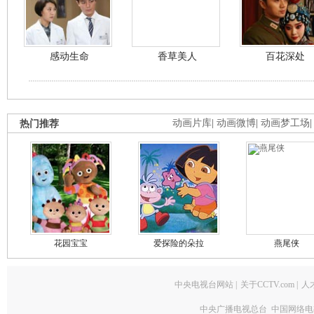
感动生命
香草美人
百花深处
热门推荐
动画片库
|
动画微博
|
动画梦工场
花园宝宝
爱探险的朵拉
燕尾侠
中央电视台网站
|
关于CCTV.com
|
人
中央广播电视总台 中国网络电