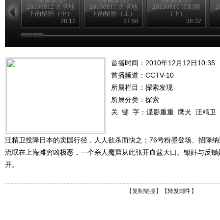
20130812 古塔地
20130811 古塔地
20130810 汉阳陵
2
下的秘密（中）
下的秘密（上）
（下）
38:12
37:58
38:32
首播时间：2010年12月12日10:35
首播频道：
CCTV-10
所属栏目：
探索发现
所属分类：探索
关 键 字：
谍影重重
鹰犬
汪精卫
汪精卫投降日本的卖国行径，人人欲杀而快之；76号粉墨登场、招降
流氓在上海滩穷凶极恶，一个杀人魔窟从此张开血盆大口。锄奸与反锄
开。
【
复制链接
】【
转发邮件
】