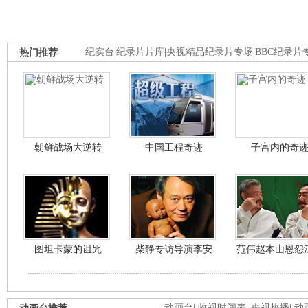
热门推荐
纪实台
|
纪录片片库
|
央视精品纪录片专场
|
BBC纪录片
朝鲜战场大逆转
中国工程奇迹
子宫内的奇
图坦卡蒙的诅咒
柴静专访导演李安
范伟赵本山恩怨
动画台
|
收视时间表
|
央视热播
|
动