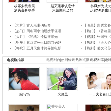
杨幂多线发展
赵又廷承认恋情
林凤娇为成
演员变身歌手
朱茵顺利当妈
庆祝58岁生
【大片】古天乐带伤狂奔
【明星】郑秀文备
【热门】周冬雨李治廷携手催泪
【热门】《香格里
【大片】《逆战》造型遭曝光
【视频】张国强《
【明星】景甜过完生日想当妈妈
【热剧】《美人心
【将映】五月天集体跨界拍电影
【热剧】姜文马苏
电视剧推荐
电视剧台
|
热剧检索
|
热剧点播
|
电视剧库
|
趣
跑马场
火流星
一日夫妻百日