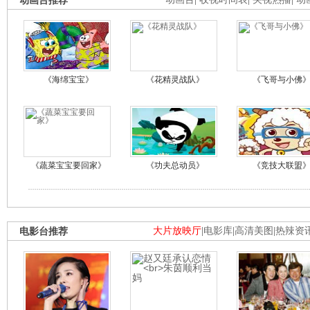
动画台推荐
《海绵宝宝》
《花精灵战队》
《飞哥与小佛
《蔬菜宝宝要回家》
《功夫总动员》
《竞技大联盟
电影台推荐
大片放映厅
|
电影库
|
高清美图
|
热辣资