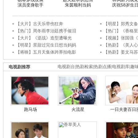
演员变身歌手
朱茵顺利当妈
庆祝58岁生
【大片】古天乐带伤狂奔
【明星】郑秀文备
【热门】周冬雨李治廷携手催泪
【热门】《香格里
【大片】《逆战》造型遭曝光
【视频】张国强《
【明星】景甜过完生日想当妈妈
【热剧】《美人心
【将映】五月天集体跨界拍电影
【热剧】姜文马苏
电视剧推荐
电视剧台
|
热剧检索
|
热剧点播
|
电视剧库
|
趣
跑马场
火流星
一日夫妻百日