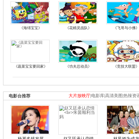
《海绵宝宝》
《花精灵战队》
《飞哥与小佛
《蔬菜宝宝要回家》
《功夫总动员》
《竞技大联盟
电影台推荐
大片放映厅
|
电影库
|
高清美图
|
热辣资
杨幂多线发展
赵又廷承认恋情
林凤娇为成