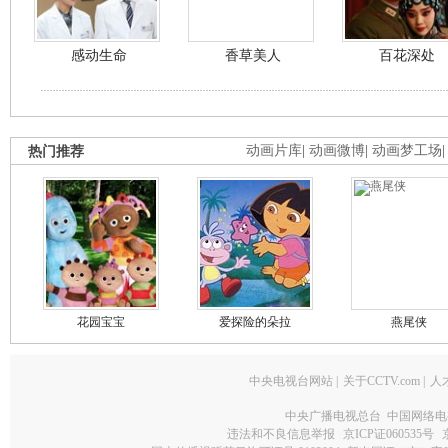
感动生命
香草美人
百花深处
热门推荐
动画片库
|
动画微博
|
动画梦工场
花园宝宝
爱探险的朵拉
燕尾侠
中央电视台网站
|
关于CCTV.com
|
人
中央广播电视总台 中国网络电
违法和不良信息举报
京ICP证060535号