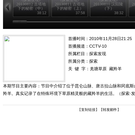
20130812 古塔地
20130811 古塔地
20130810 汉阳陵
2
下的秘密（中）
下的秘密（上）
（下）
38:12
37:58
38:32
首播时间：2010年11月28日21:25
首播频道：
CCTV-10
所属栏目：
探索发现
所属分类：探索
关 键 字：
羌塘草原
藏羚羊
本期节目主要内容：节目中介绍了位于昆仑山脉、唐古拉山脉和冈底斯
羚羊。真实记录了在特殊环境下草原精灵般的藏羚羊的生活。（探索·发现 20
【
复制链接
】【
转发邮件
】