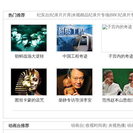
热门推荐
纪实台
|
纪录片片库
|
央视精品纪录片专场
|
BBC纪录片
朝鲜战场大逆转
中国工程奇迹
子宫内的奇
图坦卡蒙的诅咒
柴静专访导演李安
范伟赵本山恩怨
动画台推荐
动画台
|
收视时间表
|
央视热播
|
动