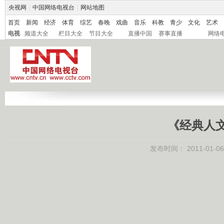
央视网
|
中国网络电视台
|
网站地图
首页
新闻
经济
体育
综艺
春晚
戏曲
音乐
科教
青少
文化
艺术
电视
频道大全
栏目大全
节目大全
直播中国
赛事直播
网络
《经典人文地
发布时间：
2011-01-06