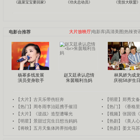
《蔬菜宝宝要回家》
《功夫总动员》
《竞技大联盟
电影台推荐
大片放映厅
|
电影库
|
高清美图
|
热辣资
杨幂多线发展
赵又廷承认恋情
林凤娇为成
演员变身歌手
朱茵顺利当妈
庆祝58岁生
【大片】古天乐带伤狂奔
【明星】郑秀文备
【热门】周冬雨李治廷携手催泪
【热门】《香格里
【大片】《逆战》造型遭曝光
【视频】张国强《
【明星】景甜过完生日想当妈妈
【热剧】《美人心
【将映】五月天集体跨界拍电影
【热剧】姜文马苏