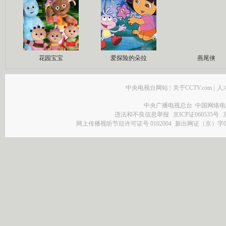
花园宝宝
爱探险的朵拉
燕尾侠
中央电视台网站
|
关于CCTV.com
|
人
中央广播电视总台 中国网络电
违法和不良信息举报
京ICP证060535号
网上传播视听节目许可证号 0102004
新出网证（京）字0