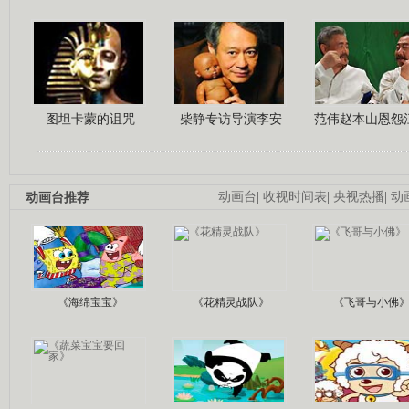
图坦卡蒙的诅咒
柴静专访导演李安
范伟赵本山恩怨
动画台推荐
动画台
|
收视时间表
|
央视热播
|
动
《海绵宝宝》
《花精灵战队》
《飞哥与小佛