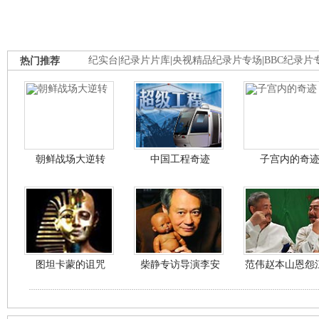
热门推荐
纪实台
|
纪录片片库
|
央视精品纪录片专场
|
BBC纪录片
朝鲜战场大逆转
中国工程奇迹
子宫内的奇
图坦卡蒙的诅咒
柴静专访导演李安
范伟赵本山恩怨