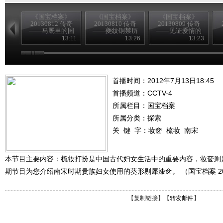
《国宝档案》
《国宝档案》
《国宝档案》
20130812 传奇
20130810 传奇
20130809 传奇
——马厩里的国
——夔纹铜禁历
——见证爱情的
宝
险记
熏炉
13:11
13:26
13:23
首播时间：2012年7月13日18:45
首播频道：
CCTV-4
所属栏目：
国宝档案
所属分类：探索
关 键 字：
妆奁
梳妆
南宋
本节目主要内容：梳妆打扮是中国古代妇女生活中的重要内容，妆奁则
期节目为您介绍南宋时期贵族妇女使用的葵形剔犀漆奁。 （国宝档案 201
【
复制链接
】【
转发邮件
】