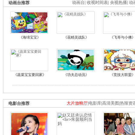
动画台推荐
动画台
|
收视时间表
|
央视热播
|
动
《海绵宝宝》
《花精灵战队》
《飞哥与小佛
《蔬菜宝宝要回家》
《功夫总动员》
《竞技大联盟
电影台推荐
大片放映厅
|
电影库
|
高清美图
|
热辣资