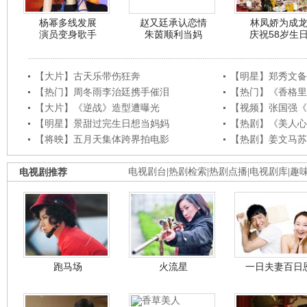
杨幂多线发展
赵又廷承认恋情
林凤娇为成
演员变身歌手
朱茵顺利当妈
庆祝58岁生
【大片】古天乐带伤狂奔
【明星】郑秀文备
【热门】周冬雨李治廷携手催泪
【热门】《香格里
【大片】《逆战》造型遭曝光
【视频】张国强《
【明星】景甜过完生日想当妈妈
【热剧】《美人心
【将映】五月天集体跨界拍电影
【热剧】姜文马苏
电视剧推荐
电视剧台
|
热剧检索
|
热剧点播
|
电视剧库
|
趣
跑马场
火流星
一日夫妻百日