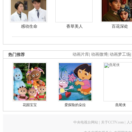
感动生命
香草美人
百花深处
热门推荐
动画片库
|
动画微博
|
动画梦工场
花园宝宝
爱探险的朵拉
燕尾侠
中央电视台网站
|
关于CCTV.com
|
人