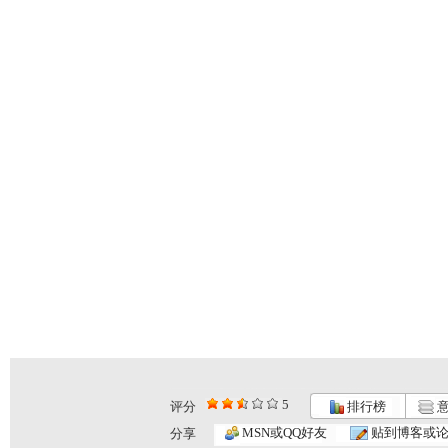
5
评分
排行榜
意
MSN或QQ好友
贴到博客或
分享