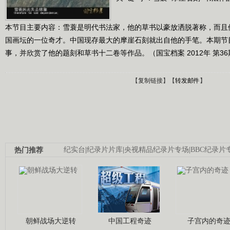
本节目主要内容：雪蓑是明代书法家，他的草书以豪放洒脱著称，而且
国画坛的一位奇才。中国现存最大的摩崖石刻就出自他的手笔。本期节
事，并欣赏了他的题刻和草书十二卷等作品。（国宝档案 2012年 第36
【
复制链接
】【
转发邮件
】
热门推荐
纪实台
|
纪录片片库
|
央视精品纪录片专场
|
BBC纪录片
朝鲜战场大逆转
中国工程奇迹
子宫内的奇