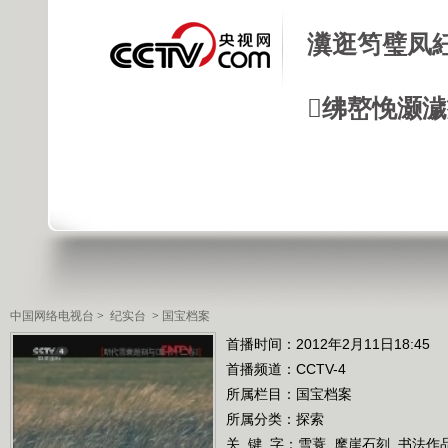
瀵逛笉璧凤
绋嶅悗灏
中国网络电视台
>
纪实台
>
国宝档案
首播时间：2012年2月11日18:45
首播频道：
CCTV-4
所属栏目：
国宝档案
所属分类：探索
关 键 字：
雪蓑
摩崖石刻
书法作