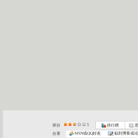
5
评分
排行榜
意
MSN或QQ好友
贴到博客或
分享