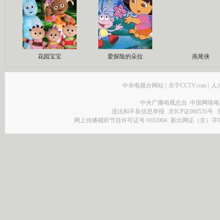
花园宝宝
爱探险的朵拉
燕尾侠
中央电视台网站
|
关于CCTV.com
|
人
中央广播电视总台 中国网络电
违法和不良信息举报
京ICP证060535号
网上传播视听节目许可证号 0102004
新出网证（京）字0