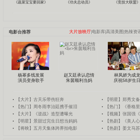
《蔬菜宝宝要回家》
《功夫总动员》
《竞技大联盟
电影台推荐
大片放映厅
|
电影库
|
高清美图
|
热辣资
杨幂多线发展
赵又廷承认恋情
林凤娇为成
演员变身歌手
朱茵顺利当妈
庆祝58岁生
【大片】古天乐带伤狂奔
【明星】郑秀文备
【热门】周冬雨李治廷携手催泪
【热门】《香格里
【大片】《逆战》造型遭曝光
【视频】张国强《
【明星】景甜过完生日想当妈妈
【热剧】《美人心
【将映】五月天集体跨界拍电影
【热剧】姜文马苏