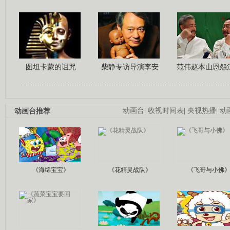
图坦卡蒙的诅咒
柴静专访导演李安
范伟赵本山恩怨
动画台推荐
动画台
|
收视时间表
|
央视热播
|
动
《海绵宝宝》
《花精灵战队》
《飞哥与小佛