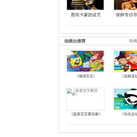
图坦卡蒙的诅咒
柴静专访
动画台推荐
动
《海绵宝宝》
《花精灵
《蔬菜宝宝要回家》
《功夫总