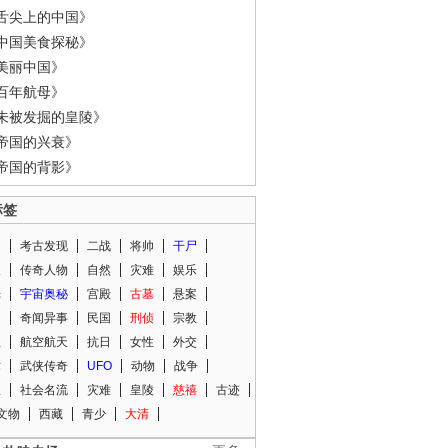
舌尖上的中国》
中国美食探秘》
美丽中国》
百年航母》
未被发掘的皇陵》
帝国的兴衰》
帝国的背影》
标签
闻
考古发现
二战
将帅
干尸
人
传奇人物
自然
灾难
娱乐
光
宇宙奥秘
宫殿
古墓
悬案
知
奇闻异事
民国
刑侦
宗教
程
航空航天
抗日
女性
外交
术
武侠传奇
UFO
动物
战争
星
社会名流
灾难
皇陵
慈禧
古迹
文物
西藏
青少
大清