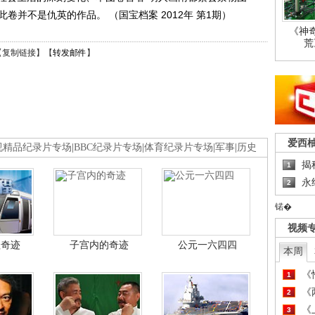
卷并不是仇英的作品。 （国宝档案 2012年 第1期）
《神
荒
【
复制链接
】【
转发邮件
】
爱西
视精品纪录片专场
|
BBC纪录片专场
|
体育纪录片专场
|
军事
|
历史
揭
1
永
2
锘�
视频
程奇迹
子宫内的奇迹
公元一六四四
本周
《
1
《
2
《
3