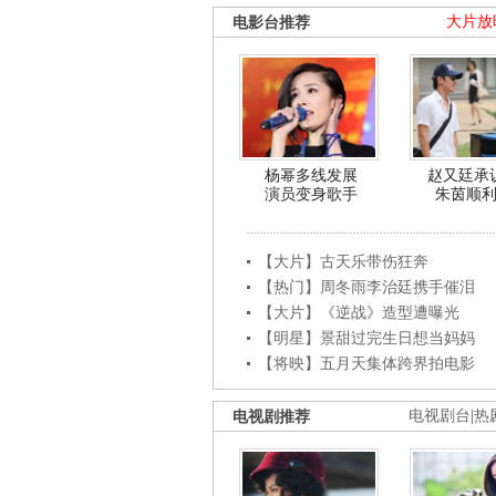
电影台推荐
大片放
杨幂多线发展
赵又廷承
演员变身歌手
朱茵顺
【大片】古天乐带伤狂奔
【热门】周冬雨李治廷携手催泪
【大片】《逆战》造型遭曝光
【明星】景甜过完生日想当妈妈
【将映】五月天集体跨界拍电影
电视剧推荐
电视剧台
|
热