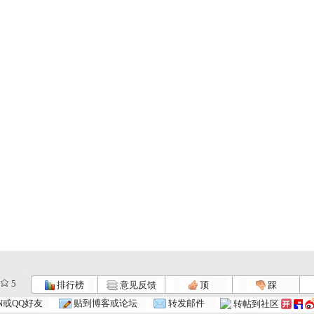
5
排行榜
意见反馈
顶
踩
N或QQ好友
贴到博客或论坛
转发邮件
转帖到社区