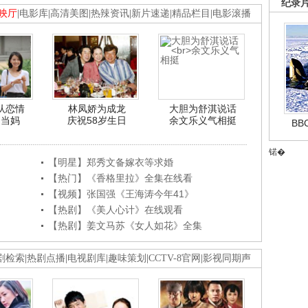
纪录
映厅
|
电影库
|
高清美图
|
热辣资讯
|
新片速递
|
精品栏目
|
电影滚播
认恋情
林凤娇为成龙
大胆为舒淇说话
利当妈
庆祝58岁生日
余文乐义气相挺
B
锘�
【明星】郑秀文备嫁衣等求婚
【热门】《香格里拉》全集在线看
【视频】张国强《王海涛今年41》
【热剧】《美人心计》在线观看
【热剧】姜文马苏《女人如花》全集
剧检索
|
热剧点播
|
电视剧库
|
趣味策划
|
CCTV-8官网
|
影视同期声