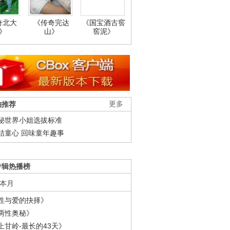
奇北大
《传奇完达
《国宝酒古窖
》
山》
窖泥》
柚推荐
更多
秘世界小姐选拔标准
结童心 回味童年趣事
专辑热播榜
本月
性与爱的抉择》
两性奥秘》
上甘岭-最长的43天》