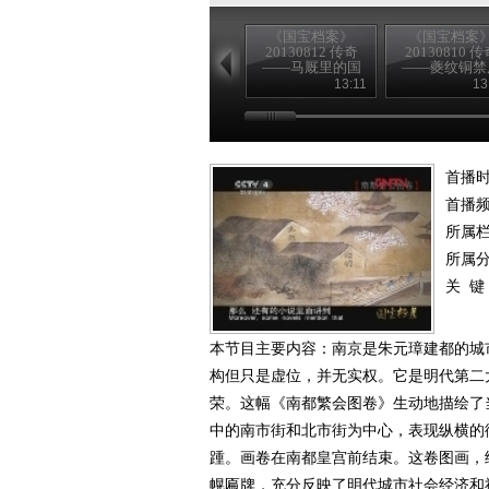
《国宝档案》
《国宝档案
20130812 传奇
20130810 传
——马厩里的国
——夔纹铜禁
宝
险记
13:11
13
首播时
首播
所属
所属
关 键
本节目主要内容：南京是朱元璋建都的城
构但只是虚位，并无实权。它是明代第二
荣。这幅《南都繁会图卷》生动地描绘了
中的南市街和北市街为中心，表现纵横的
踵。画卷在南都皇宫前结束。这卷图画，绘
幌匾牌，充分反映了明代城市社会经济和