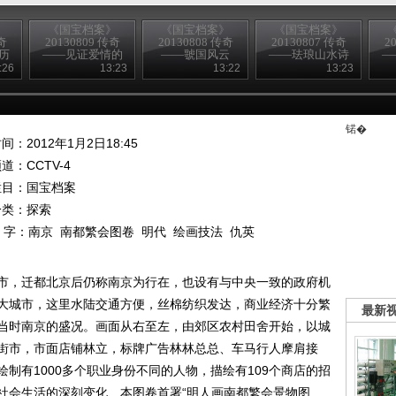
》
《国宝档案》
《国宝档案》
《国宝档案》
奇
20130809 传奇
20130808 传奇
20130807 传奇
2
历
——见证爱情的
——虢国风云
——珐琅山水诗
—
熏炉
句瓶
:26
13:23
13:22
13:23
锘�
间：2012年1月2日18:45
频道：
CCTV-4
栏目：
国宝档案
分类：探索
 字：
南京
南都繁会图卷
明代
绘画技法
仇英
市，迁都北京后仍称南京为行在，也设有与中央一致的政府机
大城市，这里水陆交通方便，丝棉纺织发达，商业经济十分繁
最新
当时南京的盛况。画面从右至左，由郊区农村田舍开始，以城
街市，市面店铺林立，标牌广告林林总总、车马行人摩肩接
制有1000多个职业身份不同的人物，描绘有109个商店的招
社会生活的深刻变化、本图卷首署“明人画南都繁会景物图