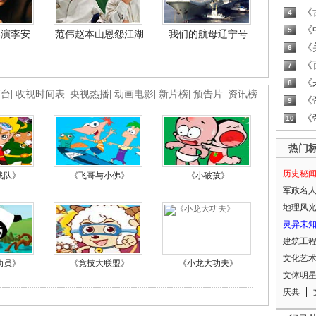
《
4
《
5
导演李安
范伟赵本山恩怨江湖
我们的航母辽宁号
《
6
《
7
《
8
画台
|
收视时间表
|
央视热播
|
动画电影
|
新片榜
|
预告片
|
资讯榜
《
9
《
10
热门
历史秘
战队》
《飞哥与小佛》
《小破孩》
军政名
地理风
灵异未
建筑工
文化艺
动员》
《竞技大联盟》
《小龙大功夫》
文体明
庆典