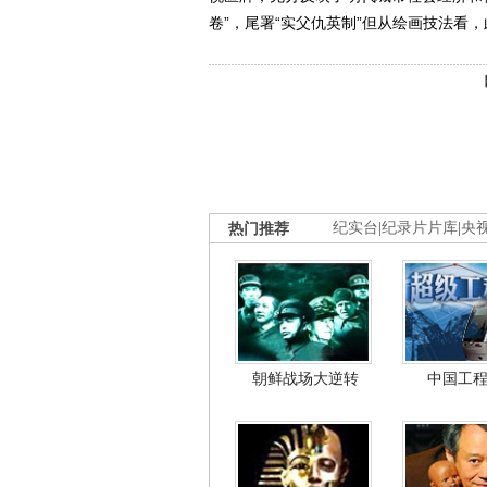
卷”，尾署“实父仇英制”但从绘画技法看，此
热门推荐
纪实台
|
纪录片片库
|
央
朝鲜战场大逆转
中国工