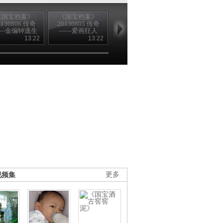
《国宝档案》
《国宝档案》
《国宝档案》
《国宝档案
0130806 传奇
20130805 传奇
20130803 传奇
20130802 传
—金编钟逃生
——爱画狂人
——金虎护卫的
——叶茂台古
记
宝藏
之谜
13:22
13:22
13:22
13
视频集
更多