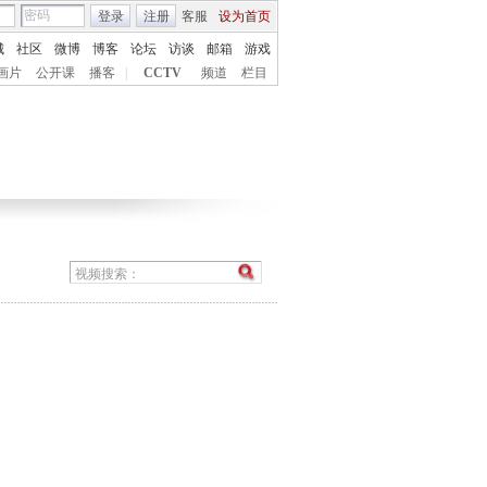
登录
注册
客服
设为首页
城
社区
微博
博客
论坛
访谈
邮箱
游戏
画片
公开课
播客
|
CCTV
频道
栏目