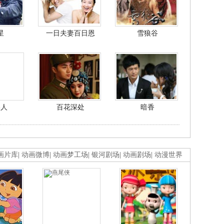
星
一日夫妻百日恩
雪狼谷
美人
百花深处
暗香
画片库
|
动画微博
|
动画梦工场
|
银河剧场
|
动画剧场
|
动漫世界