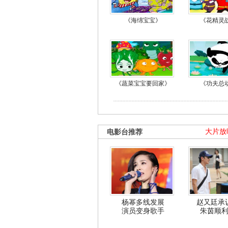
《海绵宝宝》
《花精灵
《蔬菜宝宝要回家》
《功夫总
电影台推荐
大片放
杨幂多线发展
赵又廷承
演员变身歌手
朱茵顺