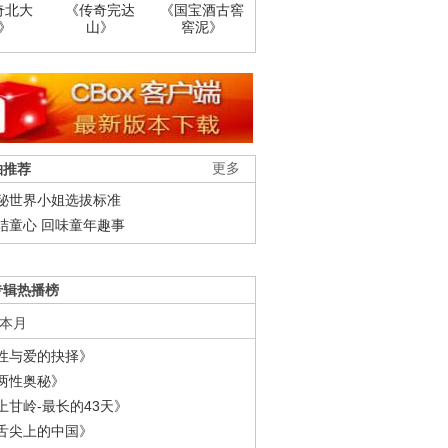
奇北大
《传奇完达
《国宝酒古窖
》
山》
窖泥》
柚推荐
更多
秘世界小姐选拔标准
结童心 回味童年趣事
专辑热播榜
本月
性与爱的抉择》
两性奥秘》
上甘岭-最长的43天》
舌尖上的中国》