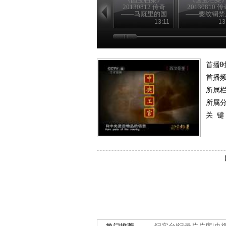
20130812 传奇
20130810 传
——马厩里的国
——夔纹铜禁
宝
险记
13:11
13
首播
首播
所属
所属
关 键