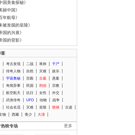
中国美食探秘》
美丽中国》
百年航母》
未被发掘的皇陵》
帝国的兴衰》
帝国的背影》
标签
闻
考古发现
二战
将帅
干尸
人
传奇人物
自然
灾难
娱乐
光
宇宙奥秘
宫殿
古墓
悬案
知
奇闻异事
民国
刑侦
宗教
程
航空航天
抗日
女性
外交
术
武侠传奇
UFO
动物
战争
星
社会名流
灾难
皇陵
慈禧
古迹
文物
西藏
青少
大清
片热映专场
更多