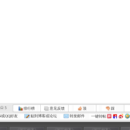
5
排行榜
意见反馈
顶
踩
N或QQ好友
贴到博客或论坛
转发邮件
一键转帖
》
《国宝档案》
《国宝档案》
《国宝档案》