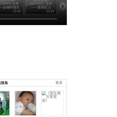
0130806 传奇
20130805 传奇
20130803 传奇
20130802 传
—金编钟逃生
——爱画狂人
——金虎护卫的
——叶茂台古
记
宝藏
之谜
13:22
13:22
13:22
13
视频集
更多