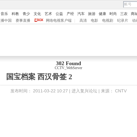
音乐
科教
青少
文化
艺术
公益
产经
汽车
旅游
健康
时尚
三农
商
直播中国
赛事直播
网络电视客户端
|
高清
电影
电视剧
纪录片
动
302 Found
CCTV_WebServer
国宝档案 西汉骨签 2
发布时间：
2011-03-22 10:27 |
进入复兴论坛
| 来源：
CNTV