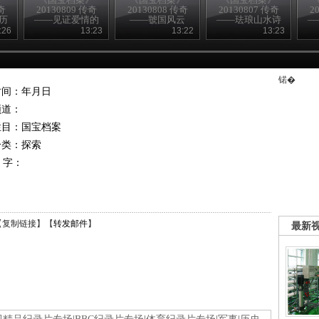
奇
20130809 传奇
20130808 传奇
20130807 传奇
2
历
——见证爱情的
——虢国风云
——珐琅山水诗
—
熏炉
句瓶
:26
13:23
13:22
13:23
锘�
时间：年月日
频道：
栏目：
国宝档案
分类：探索
 字：
【
复制链接
】【
转发邮件
】
最新