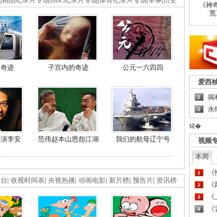
视精品纪录片专场
|
BBC纪录片专场
|
体育纪录片专场
|
军事
|
历史
《神
荒
程奇迹
子宫内的奇迹
公元一六四四
爱西
揭
1
永
2
锘�
导演李安
范伟赵本山恩怨江湖
我们的航母辽宁号
视频
本周
《
1
画台
|
收视时间表
|
央视热播
|
动画电影
|
新片榜
|
预告片
|
资讯榜
《
2
《
3
《
4