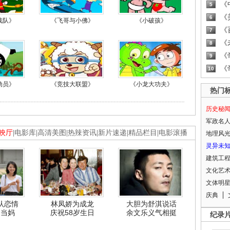
《
5
《
6
战队》
《飞哥与小佛》
《小破孩》
《
7
《
8
《
9
《
10
动员》
《竞技大联盟》
《小龙大功夫》
热门
历史秘
军政名
映厅
|
电影库
|
高清美图
|
热辣资讯
|
新片速递
|
精品栏目
|
电影滚播
地理风
灵异未
建筑工
文化艺
文体明
庆典
认恋情
林凤娇为成龙
大胆为舒淇说话
利当妈
庆祝58岁生日
余文乐义气相挺
纪录