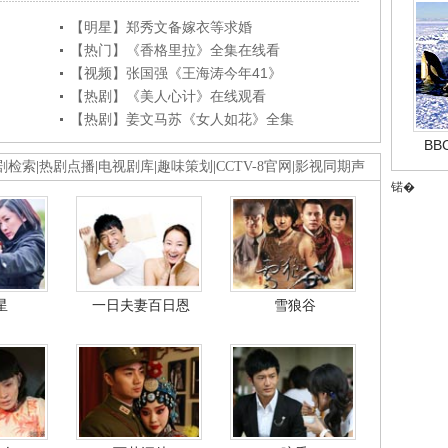
【明星】郑秀文备嫁衣等求婚
【热门】《香格里拉》全集在线看
【视频】张国强《王海涛今年41》
【热剧】《美人心计》在线观看
【热剧】姜文马苏《女人如花》全集
B
剧检索
|
热剧点播
|
电视剧库
|
趣味策划
|
CCTV-8官网
|
影视同期声
锘�
星
一日夫妻百日恩
雪狼谷