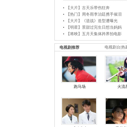
【大片】古天乐带伤狂奔
【热门】周冬雨李治廷携手催泪
【大片】《逆战》造型遭曝光
【明星】景甜过完生日想当妈妈
【将映】五月天集体跨界拍电影
电视剧推荐
电视剧台
|
热
跑马场
火流