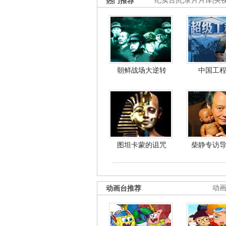
热门推荐
纪实台
|
纪录片片库
|
央
朝鲜战场大逆转
中国工
图坦卡蒙的诅咒
柴静专访
动画台推荐
动