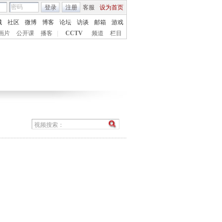
登录
注册
客服
设为首页
城
社区
微博
博客
论坛
访谈
邮箱
游戏
画片
公开课
播客
|
CCTV
频道
栏目