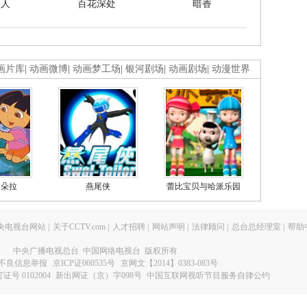
美人
百花深处
暗香
画片库
|
动画微博
|
动画梦工场
|
银河剧场
|
动画剧场
|
动漫世界
的朵拉
燕尾侠
蕾比宝贝与哈派乐园
央电视台网站
|
关于CCTV.com
|
人才招聘
|
网站声明
|
法律顾问
|
总台总经理室
|
帮助
中央广播电视总台 中国网络电视台 版权所有
不良信息举报
京ICP证060535号
京网文【2014】0383-083号
 0102004
新出网证（京）字098号
中国互联网视听节目服务自律公约