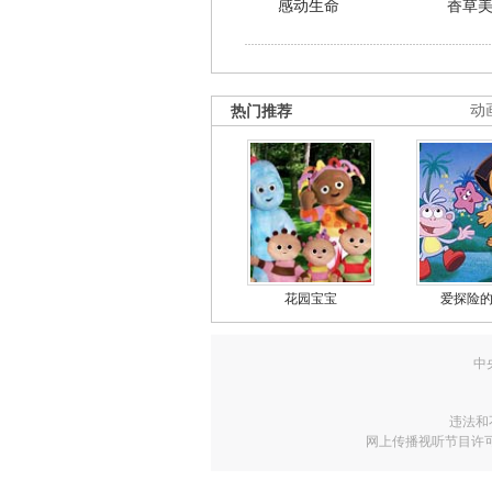
感动生命
香草
热门推荐
动
花园宝宝
爱探险
中
违法和
网上传播视听节目许可证号