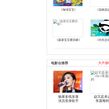
《海绵宝宝》
《花精灵
《蔬菜宝宝要回家》
《功夫总
电影台推荐
大片放
杨幂多线发展
赵又廷承
演员变身歌手
朱茵顺