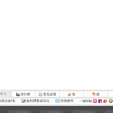
5
排行榜
意见反馈
顶
踩
N或QQ好友
贴到博客或论坛
转发邮件
一键转帖
》
《国宝档案》
《国宝档案》
《国宝档案》