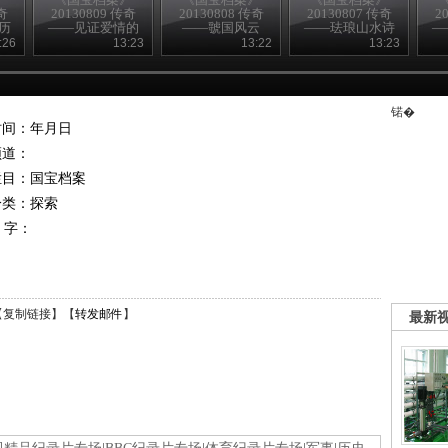
奇
20130809 传奇
20130808 传奇
20130807 传奇
2
历
——见证爱情的
——虢国风云
——珐琅山水诗
—
熏炉
句瓶
:26
13:23
13:22
13:23
锘�
时间：年月日
频道：
栏目：
国宝档案
分类：探索
 字：
【
复制链接
】【
转发邮件
】
最新