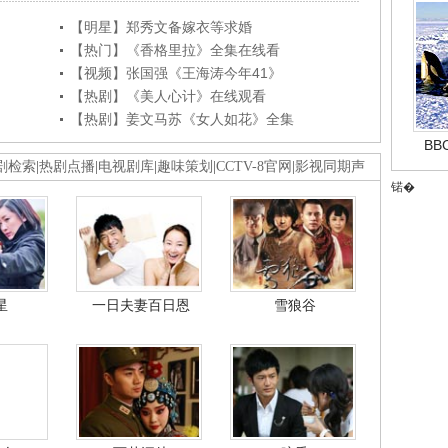
【明星】郑秀文备嫁衣等求婚
【热门】《香格里拉》全集在线看
【视频】张国强《王海涛今年41》
【热剧】《美人心计》在线观看
【热剧】姜文马苏《女人如花》全集
B
剧检索
|
热剧点播
|
电视剧库
|
趣味策划
|
CCTV-8官网
|
影视同期声
锘�
星
一日夫妻百日恩
雪狼谷