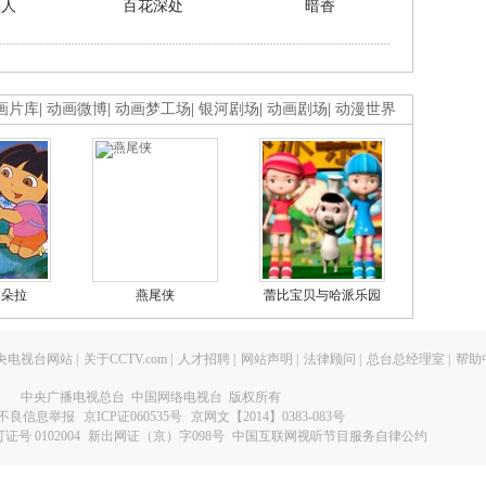
美人
百花深处
暗香
画片库
|
动画微博
|
动画梦工场
|
银河剧场
|
动画剧场
|
动漫世界
的朵拉
燕尾侠
蕾比宝贝与哈派乐园
央电视台网站
|
关于CCTV.com
|
人才招聘
|
网站声明
|
法律顾问
|
总台总经理室
|
帮助
中央广播电视总台 中国网络电视台 版权所有
不良信息举报
京ICP证060535号
京网文【2014】0383-083号
 0102004
新出网证（京）字098号
中国互联网视听节目服务自律公约