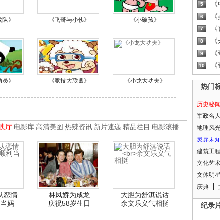
《
5
《
6
战队》
《飞哥与小佛》
《小破孩》
《
7
《
8
《
9
《
10
动员》
《竞技大联盟》
《小龙大功夫》
热门
历史秘
军政名
映厅
|
电影库
|
高清美图
|
热辣资讯
|
新片速递
|
精品栏目
|
电影滚播
地理风
灵异未
建筑工
文化艺
文体明
庆典
认恋情
林凤娇为成龙
大胆为舒淇说话
利当妈
庆祝58岁生日
余文乐义气相挺
纪录