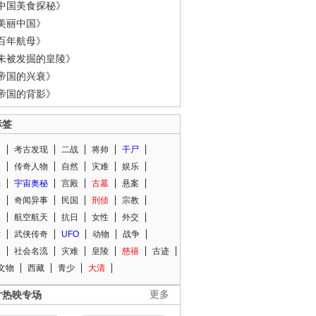
中国美食探秘》
美丽中国》
百年航母》
未被发掘的皇陵》
帝国的兴衰》
帝国的背影》
标签
闻
考古发现
二战
将帅
干尸
人
传奇人物
自然
灾难
娱乐
光
宇宙奥秘
宫殿
古墓
悬案
知
奇闻异事
民国
刑侦
宗教
程
航空航天
抗日
女性
外交
术
武侠传奇
UFO
动物
战争
星
社会名流
灾难
皇陵
慈禧
古迹
文物
西藏
青少
大清
片热映专场
更多