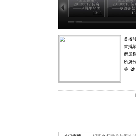
20130812 传奇
20130810 传
——马厩里的国
——夔纹铜禁
宝
险记
13:11
13
首播
首播
所属
所属
关 键