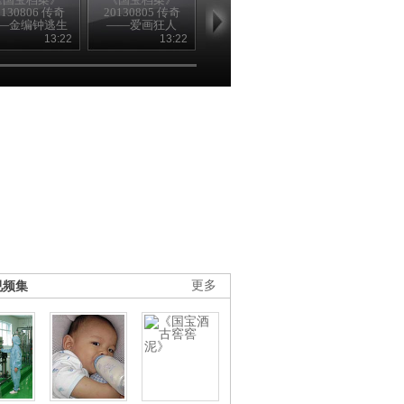
0130806 传奇
20130805 传奇
20130803 传奇
20130802 传
—金编钟逃生
——爱画狂人
——金虎护卫的
——叶茂台古
记
宝藏
之谜
13:22
13:22
13:22
13
视频集
更多