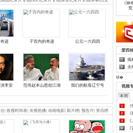
视精品纪录片专场
|
BBC纪录片专场
|
体育纪录片专场
|
军事
|
历史
《神
荒
程奇迹
子宫内的奇迹
公元一六四四
爱西
揭
1
永
2
锘�
导演李安
范伟赵本山恩怨江湖
我们的航母辽宁号
视频
本周
《
1
画台
|
收视时间表
|
央视热播
|
动画电影
|
新片榜
|
预告片
|
资讯榜
《
2
《
3
《
4