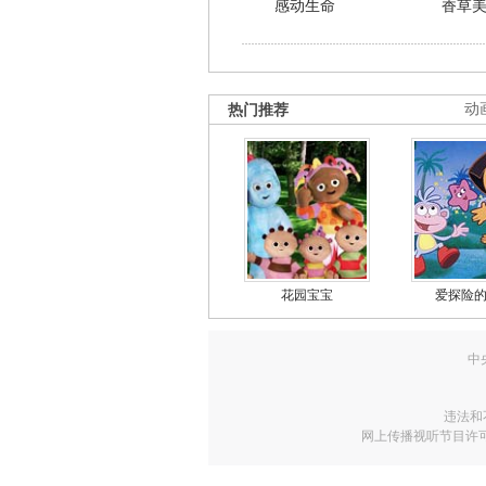
感动生命
香草
热门推荐
动
花园宝宝
爱探险
中
违法和
网上传播视听节目许可证号