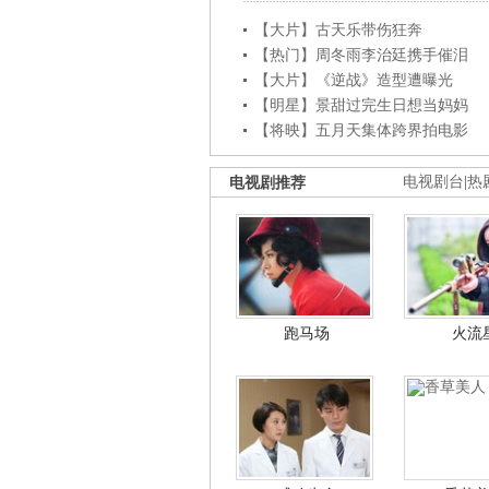
【大片】古天乐带伤狂奔
【热门】周冬雨李治廷携手催泪
【大片】《逆战》造型遭曝光
【明星】景甜过完生日想当妈妈
【将映】五月天集体跨界拍电影
电视剧推荐
电视剧台
|
热
跑马场
火流