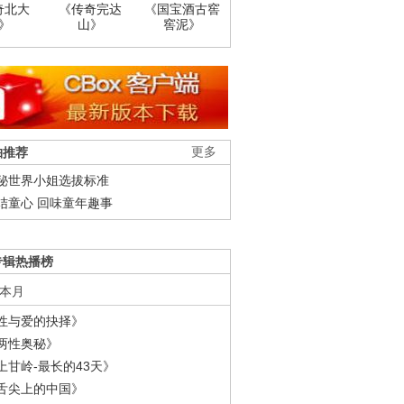
奇北大
《传奇完达
《国宝酒古窖
》
山》
窖泥》
柚推荐
更多
秘世界小姐选拔标准
结童心 回味童年趣事
专辑热播榜
本月
性与爱的抉择》
两性奥秘》
上甘岭-最长的43天》
舌尖上的中国》