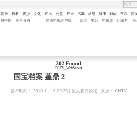
音乐
科教
青少
文化
艺术
公益
产经
汽车
旅游
健康
时尚
三农
商
直播中国
赛事直播
网络电视客户端
|
高清
电影
电视剧
纪录片
动
302 Found
CCTV_WebServer
国宝档案 堇鼎 2
发布时间：
2010-11-16 09:33 |
进入复兴论坛
| 来源：
CNTV