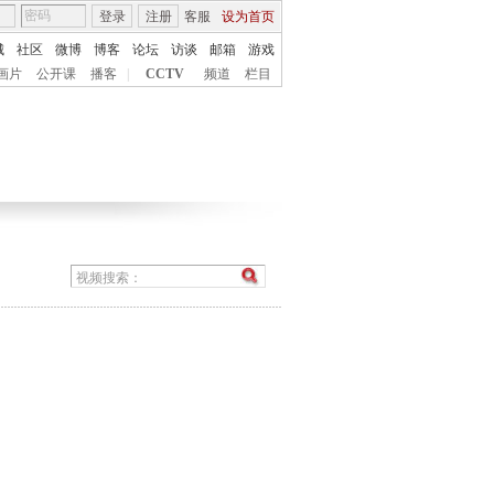
登录
注册
客服
设为首页
城
社区
微博
博客
论坛
访谈
邮箱
游戏
画片
公开课
播客
|
CCTV
频道
栏目