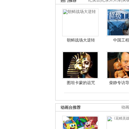
热门推荐
纪实台
|
纪录片片库
|
央
朝鲜战场大逆转
中国工
图坦卡蒙的诅咒
柴静专访
动画台推荐
动