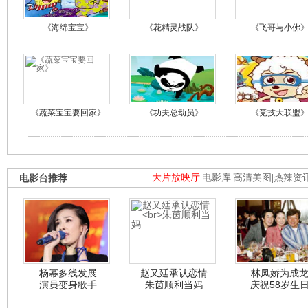
《海绵宝宝》
《花精灵战队》
《飞哥与小佛
《蔬菜宝宝要回家》
《功夫总动员》
《竞技大联盟
电影台推荐
大片放映厅
|
电影库
|
高清美图
|
热辣资
杨幂多线发展
赵又廷承认恋情
林凤娇为成
演员变身歌手
朱茵顺利当妈
庆祝58岁生