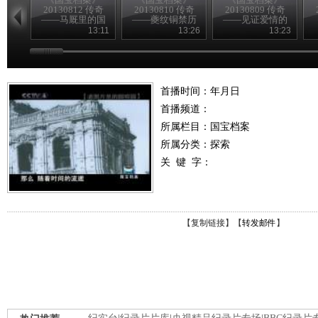
20130812 传奇
20130810 传奇
20130809 传奇
——马厩里的国
——夔纹铜禁历
——见证爱情的
宝
险记
熏炉
13:11
13:26
13:23
首播时间：年月日
首播频道：
所属栏目：
国宝档案
所属分类：探索
关 键 字：
【
复制链接
】【
转发邮件
】