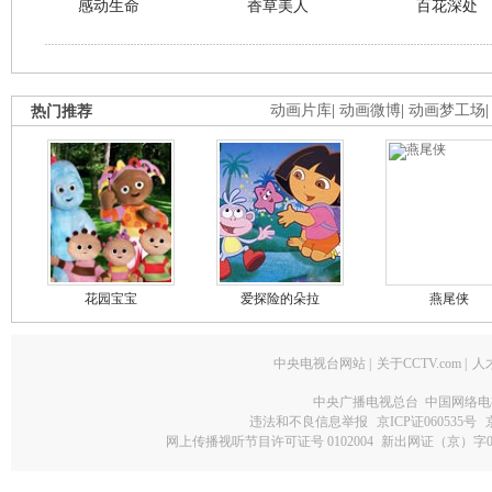
感动生命
香草美人
百花深处
热门推荐
动画片库
|
动画微博
|
动画梦工场
花园宝宝
爱探险的朵拉
燕尾侠
中央电视台网站
|
关于CCTV.com
|
人
中央广播电视总台 中国网络电
违法和不良信息举报
京ICP证060535号
网上传播视听节目许可证号 0102004
新出网证（京）字0