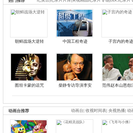
热门推荐
纪实台
|
纪录片片库
|
央视精品纪录片专场
|
BBC纪录片
朝鲜战场大逆转
中国工程奇迹
子宫内的奇
图坦卡蒙的诅咒
柴静专访导演李安
范伟赵本山恩怨
动画台推荐
动画台
|
收视时间表
|
央视热播
|
动