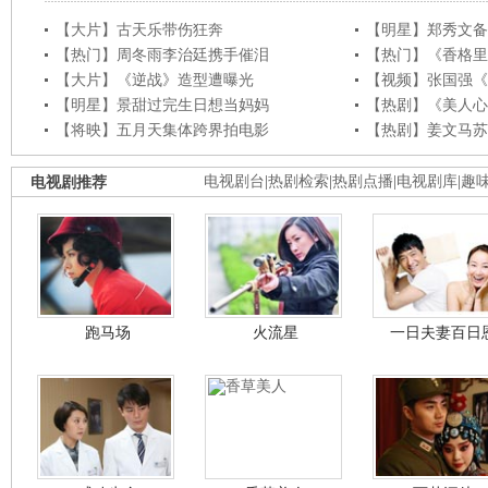
【大片】古天乐带伤狂奔
【明星】郑秀文备
【热门】周冬雨李治廷携手催泪
【热门】《香格里
【大片】《逆战》造型遭曝光
【视频】张国强《
【明星】景甜过完生日想当妈妈
【热剧】《美人心
【将映】五月天集体跨界拍电影
【热剧】姜文马苏
电视剧推荐
电视剧台
|
热剧检索
|
热剧点播
|
电视剧库
|
趣
跑马场
火流星
一日夫妻百日