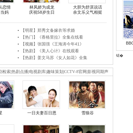
认恋情
林凤娇为成龙
大胆为舒淇说话
利当妈
庆祝58岁生日
余文乐义气相挺
【明星】郑秀文备嫁衣等求婚
【热门】《香格里拉》全集在线看
B
【视频】张国强《王海涛今年41》
【热剧】《美人心计》在线观看
锘�
【热剧】姜文马苏《女人如花》全集
剧检索
|
热剧点播
|
电视剧库
|
趣味策划
|
CCTV-8官网
|
影视同期声
星
一日夫妻百日恩
雪狼谷