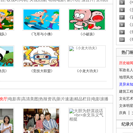
《
5
《
6
《
7
《
8
《
9
战队》
《飞哥与小佛》
《小破孩》
《
10
热门
历史秘
军政名
动员》
《竞技大联盟》
《小龙大功夫》
地理风
灵异未
建筑工
文化艺
映厅
|
电影库
|
高清美图
|
热辣资讯
|
新片速递
|
精品栏目
|
电影滚播
文体明
庆典
纪录