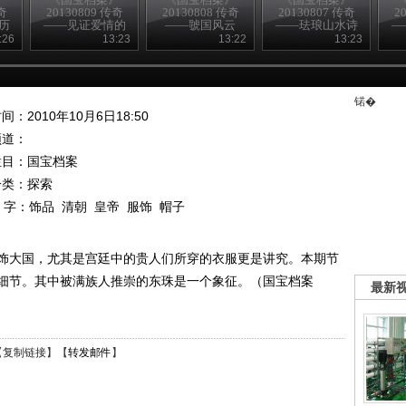
奇
20130809 传奇
20130808 传奇
20130807 传奇
2
历
——见证爱情的
——虢国风云
——珐琅山水诗
—
熏炉
句瓶
:26
13:23
13:22
13:23
锘�
间：2010年10月6日18:50
频道：
栏目：
国宝档案
分类：探索
 字：
饰品
清朝
皇帝
服饰
帽子
饰大国，尤其是宫廷中的贵人们所穿的衣服更是讲究。本期节
细节。其中被满族人推崇的东珠是一个象征。（国宝档案
最新
【
复制链接
】【
转发邮件
】