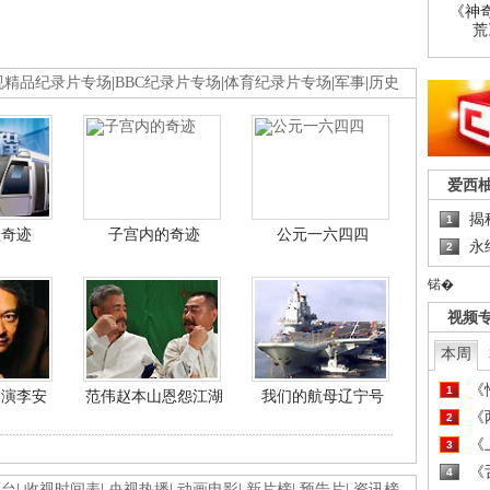
《神
荒
视精品纪录片专场
|
BBC纪录片专场
|
体育纪录片专场
|
军事
|
历史
爱西
揭
1
程奇迹
子宫内的奇迹
公元一六四四
永
2
锘�
视频
本周
《
1
导演李安
范伟赵本山恩怨江湖
我们的航母辽宁号
《
2
《
3
《
4
画台
|
收视时间表
|
央视热播
|
动画电影
|
新片榜
|
预告片
|
资讯榜