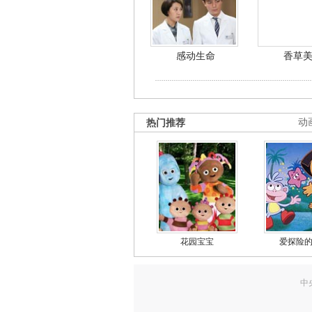
感动生命
香草
热门推荐
动
花园宝宝
爱探险
中