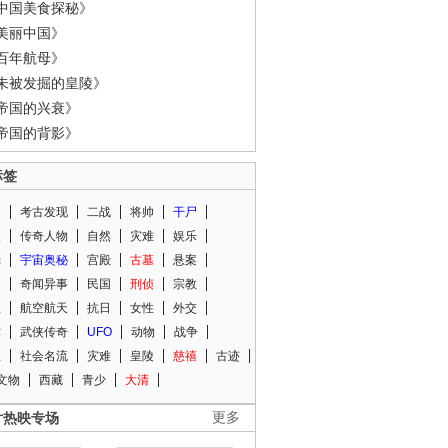
中国美食探秘》
美丽中国》
百年航母》
未被发掘的皇陵》
帝国的兴衰》
帝国的背影》
标签
闻
考古发现
二战
将帅
干尸
人
传奇人物
自然
灾难
娱乐
光
宇宙奥秘
宫殿
古墓
悬案
知
奇闻异事
民国
刑侦
宗教
程
航空航天
抗日
女性
外交
术
武侠传奇
UFO
动物
战争
星
社会名流
灾难
皇陵
慈禧
古迹
文物
西藏
青少
大清
片热映专场
更多