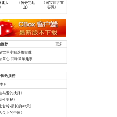
奇北大
《传奇完达
《国宝酒古窖
》
山》
窖泥》
柚推荐
更多
秘世界小姐选拔标准
结童心 回味童年趣事
专辑热播榜
本月
性与爱的抉择》
两性奥秘》
上甘岭-最长的43天》
舌尖上的中国》