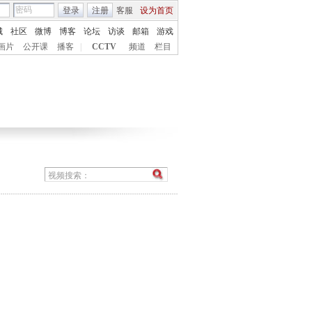
登录
注册
客服
设为首页
城
社区
微博
博客
论坛
访谈
邮箱
游戏
画片
公开课
播客
|
CCTV
频道
栏目