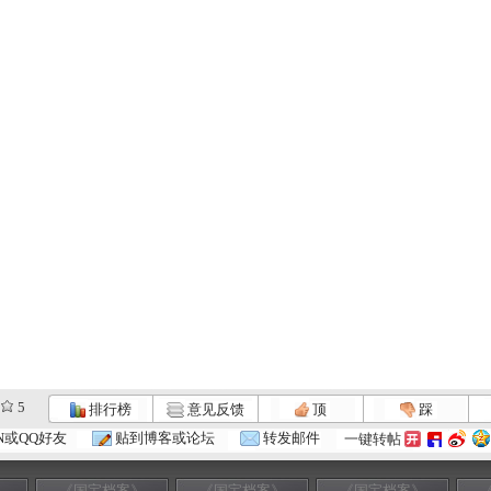
5
排行榜
意见反馈
顶
踩
N或QQ好友
贴到博客或论坛
转发邮件
一键转帖
》
《国宝档案》
《国宝档案》
《国宝档案》