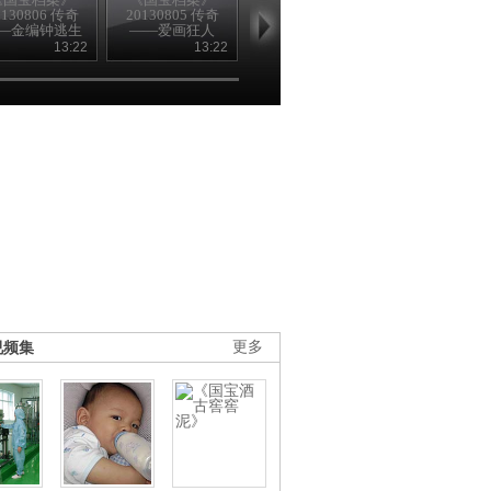
0130806 传奇
20130805 传奇
20130803 传奇
20130802 传
—金编钟逃生
——爱画狂人
——金虎护卫的
——叶茂台古
记
宝藏
之谜
13:22
13:22
13:22
13
视频集
更多