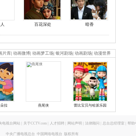
美人
百花深处
暗香
画片库
|
动画微博
|
动画梦工场
|
银河剧场
|
动画剧场
|
动漫世界
的朵拉
燕尾侠
蕾比宝贝与哈派乐园
央电视台网站
|
关于CCTV.com
|
人才招聘
|
网站声明
|
法律顾问
|
总台总经理室
|
帮助
中央广播电视总台 中国网络电视台 版权所有