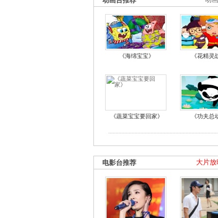
动画台推荐
《海绵宝宝》
《花精灵
《蔬菜宝宝要回家》
《功夫总
电影台推荐
大片放