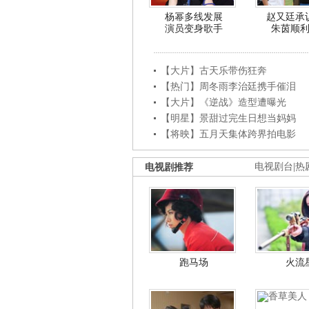
杨幂多线发展
赵又廷承
演员变身歌手
朱茵顺
【大片】古天乐带伤狂奔
【热门】周冬雨李治廷携手催泪
【大片】《逆战》造型遭曝光
【明星】景甜过完生日想当妈妈
【将映】五月天集体跨界拍电影
电视剧推荐
电视剧台
|
热
跑马场
火流