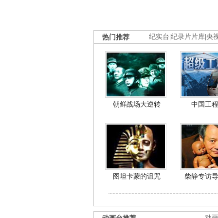
热门推荐
纪实台
|
纪录片片库
|
央
朝鲜战场大逆转
中国工
图坦卡蒙的诅咒
柴静专访
动