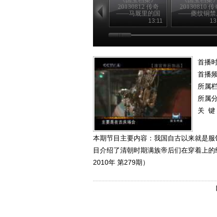
20130812 传奇
20130810 传
——马厩里的国
——夔纹铜禁
宝
险记
13:11
13
首播时
首播
所属
所属
关 键
本期节目主要内容：我国自古以来就是服
目介绍了清朝时期满族帝后们在穿着上的
2010年 第279期）