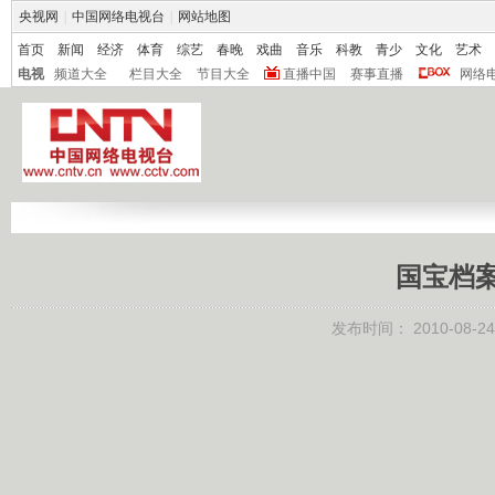
央视网
|
中国网络电视台
|
网站地图
首页
新闻
经济
体育
综艺
春晚
戏曲
音乐
科教
青少
文化
艺术
电视
频道大全
栏目大全
节目大全
直播中国
赛事直播
网络
国宝档案
发布时间：
2010-08-24