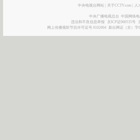
中央电视台网站
|
关于CCTV.com
|
人
中央广播电视总台 中国网络电
违法和不良信息举报
京ICP证060535号
网上传播视听节目许可证号 0102004
新出网证（京）字0