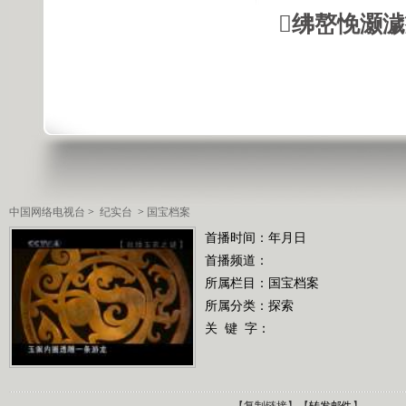
绋嶅悗灏
中国网络电视台
>
纪实台
>
国宝档案
首播时间：年月日
首播频道：
所属栏目：
国宝档案
所属分类：探索
关 键 字：
【
复制链接
】【
转发邮件
】