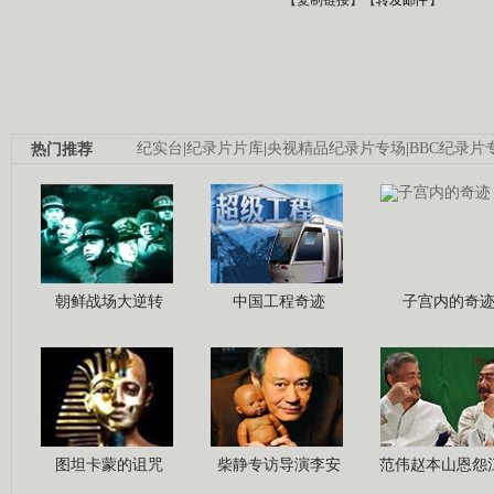
热门推荐
纪实台
|
纪录片片库
|
央视精品纪录片专场
|
BBC纪录片
朝鲜战场大逆转
中国工程奇迹
子宫内的奇
图坦卡蒙的诅咒
柴静专访导演李安
范伟赵本山恩怨