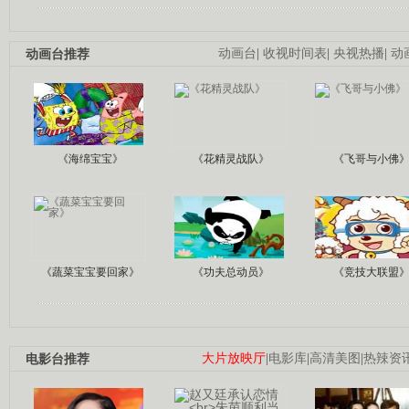
动画台推荐
动画台
|
收视时间表
|
央视热播
|
动
《海绵宝宝》
《花精灵战队》
《飞哥与小佛
《蔬菜宝宝要回家》
《功夫总动员》
《竞技大联盟
电影台推荐
大片放映厅
|
电影库
|
高清美图
|
热辣资