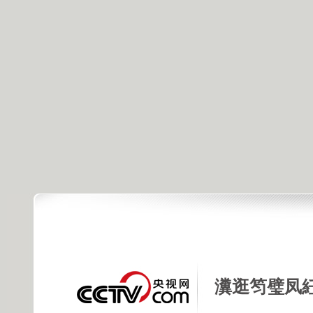
瀵逛笉璧凤