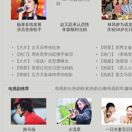
杨幂多线发展
赵又廷承认恋情
林凤娇为成
演员变身歌手
朱茵顺利当妈
庆祝58岁生
【大片】古天乐带伤狂奔
【明星】郑秀文备
【热门】周冬雨李治廷携手催泪
【热门】《香格里
【大片】《逆战》造型遭曝光
【视频】张国强《
【明星】景甜过完生日想当妈妈
【热剧】《美人心
【将映】五月天集体跨界拍电影
【热剧】姜文马苏
电视剧推荐
电视剧台
|
热剧检索
|
热剧点播
|
电视剧库
|
趣
跑马场
火流星
一日夫妻百日