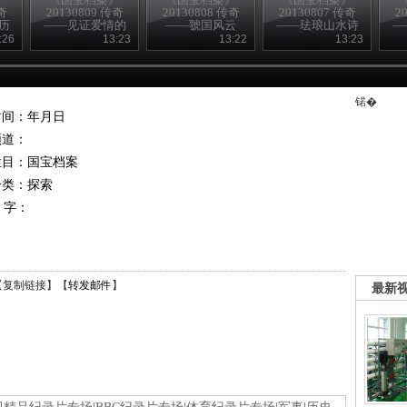
奇
20130809 传奇
20130808 传奇
20130807 传奇
2
历
——见证爱情的
——虢国风云
——珐琅山水诗
—
熏炉
句瓶
:26
13:23
13:22
13:23
锘�
时间：年月日
频道：
栏目：
国宝档案
分类：探索
 字：
【
复制链接
】【
转发邮件
】
最新