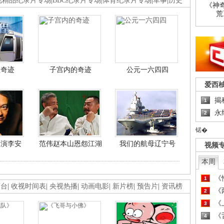
视精品纪录片专场
|
BBC纪录片专场
|
体育纪录片专场
|
军事
|
历史
《神
荒
程奇迹
子宫内的奇迹
公元一六四四
爱西
揭
1
永
2
锘�
导演李安
范伟赵本山恩怨江湖
我们的航母辽宁号
视频
本周
《
1
画台
|
收视时间表
|
央视热播
|
动画电影
|
新片榜
|
预告片
|
资讯榜
《
2
《
3
《
4