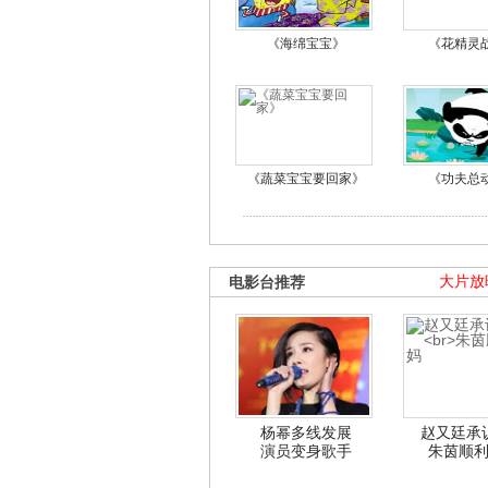
《海绵宝宝》
《花精灵
《蔬菜宝宝要回家》
《功夫总
电影台推荐
大片放
杨幂多线发展
赵又廷承
演员变身歌手
朱茵顺