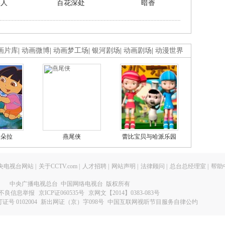
美人
百花深处
暗香
画片库
|
动画微博
|
动画梦工场
|
银河剧场
|
动画剧场
|
动漫世界
的朵拉
燕尾侠
蕾比宝贝与哈派乐园
央电视台网站
|
关于CCTV.com
|
人才招聘
|
网站声明
|
法律顾问
|
总台总经理室
|
帮助
中央广播电视总台 中国网络电视台 版权所有
不良信息举报
京ICP证060535号
京网文【2014】0383-083号
 0102004
新出网证（京）字098号
中国互联网视听节目服务自律公约