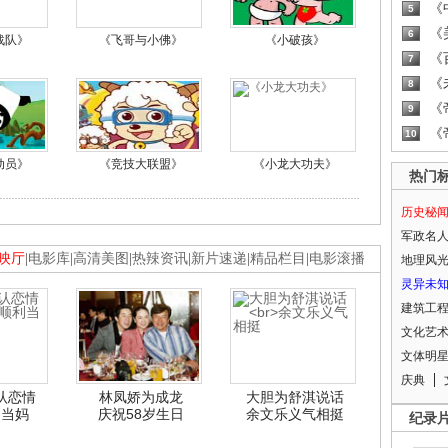
《
5
《
6
战队》
《飞哥与小佛》
《小破孩》
《
7
《
8
《
9
《
10
动员》
《竞技大联盟》
《小龙大功夫》
热门
历史秘
军政名
映厅
|
电影库
|
高清美图
|
热辣资讯
|
新片速递
|
精品栏目
|
电影滚播
地理风
灵异未
建筑工
文化艺
文体明
庆典
认恋情
林凤娇为成龙
大胆为舒淇说话
利当妈
庆祝58岁生日
余文乐义气相挺
纪录