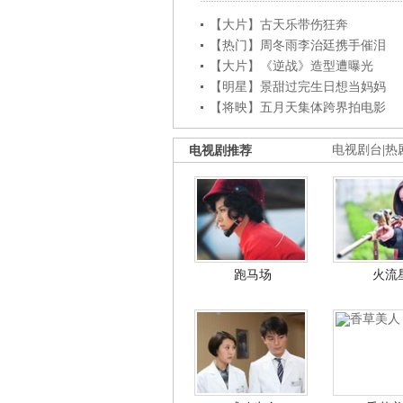
【大片】古天乐带伤狂奔
【热门】周冬雨李治廷携手催泪
【大片】《逆战》造型遭曝光
【明星】景甜过完生日想当妈妈
【将映】五月天集体跨界拍电影
电视剧推荐
电视剧台
|
热
跑马场
火流