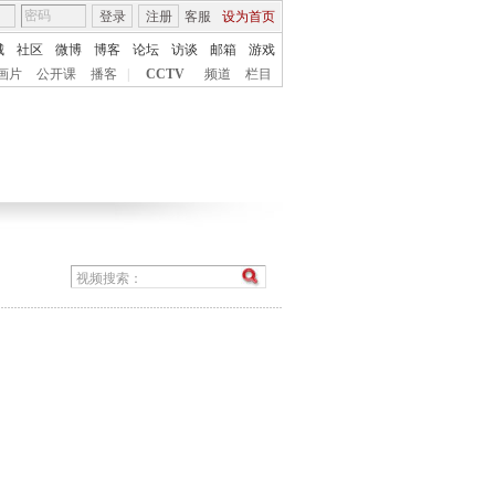
登录
注册
客服
设为首页
城
社区
微博
博客
论坛
访谈
邮箱
游戏
画片
公开课
播客
|
CCTV
频道
栏目