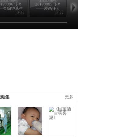
0130806 传奇
20130805 传奇
20130803 传奇
20130802 传
—金编钟逃生
——爱画狂人
——金虎护卫的
——叶茂台古
记
宝藏
之谜
13:22
13:22
13:22
13
视频集
更多