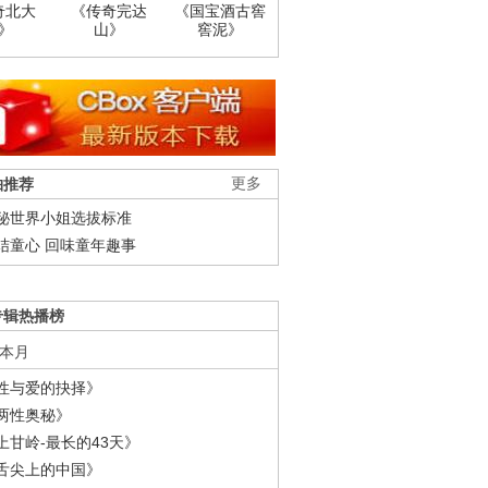
奇北大
《传奇完达
《国宝酒古窖
》
山》
窖泥》
柚推荐
更多
秘世界小姐选拔标准
结童心 回味童年趣事
专辑热播榜
本月
性与爱的抉择》
两性奥秘》
上甘岭-最长的43天》
舌尖上的中国》