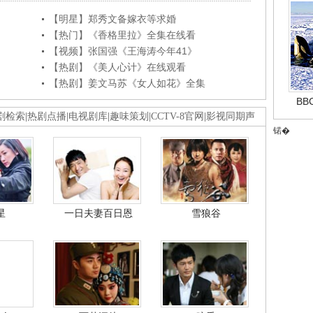
【明星】郑秀文备嫁衣等求婚
【热门】《香格里拉》全集在线看
【视频】张国强《王海涛今年41》
【热剧】《美人心计》在线观看
【热剧】姜文马苏《女人如花》全集
B
剧检索
|
热剧点播
|
电视剧库
|
趣味策划
|
CCTV-8官网
|
影视同期声
锘�
星
一日夫妻百日恩
雪狼谷