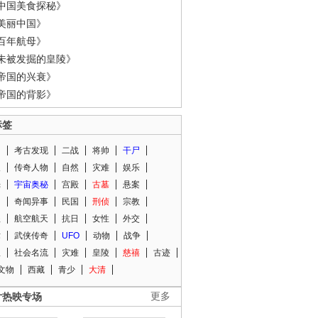
中国美食探秘》
美丽中国》
百年航母》
未被发掘的皇陵》
帝国的兴衰》
帝国的背影》
标签
闻
考古发现
二战
将帅
干尸
人
传奇人物
自然
灾难
娱乐
光
宇宙奥秘
宫殿
古墓
悬案
知
奇闻异事
民国
刑侦
宗教
程
航空航天
抗日
女性
外交
术
武侠传奇
UFO
动物
战争
星
社会名流
灾难
皇陵
慈禧
古迹
文物
西藏
青少
大清
片热映专场
更多