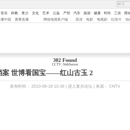
音乐
科教
青少
文化
艺术
公益
产经
汽车
旅游
健康
时尚
三农
商
直播中国
赛事直播
网络电视客户端
|
高清
电影
电视剧
纪录片
动
302 Found
CCTV_WebServer
案 世博看国宝——红山古玉 2
发布时间：
2010-08-18 10:36 |
进入复兴论坛
| 来源：
CNTV