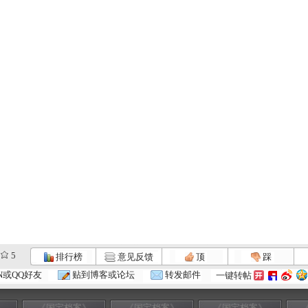
5
排行榜
意见反馈
顶
踩
N或QQ好友
贴到博客或论坛
转发邮件
一键转帖
》
《国宝档案》
《国宝档案》
《国宝档案》