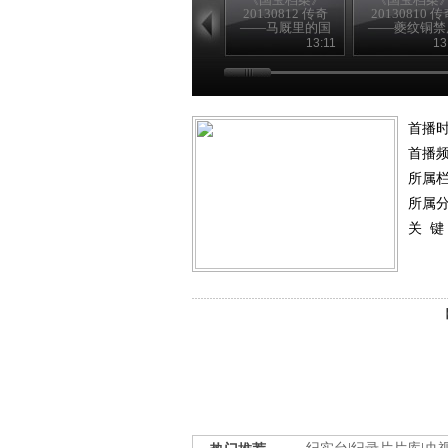
20130812 传奇
20130810 传
——马厩里的国
——夔纹铜禁
宝
险记
13:11
13
首播
首播
所属
所属
关 键