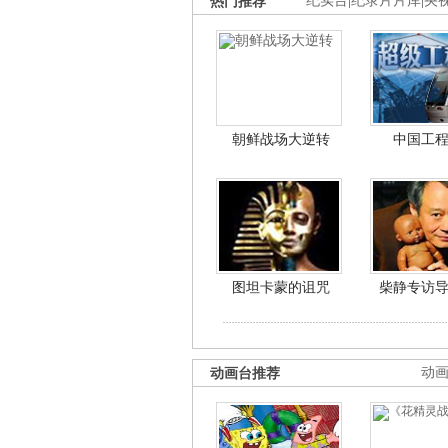
热门推荐
纪实台
|
纪录片片库
|
央
朝鲜战场大逆转
中国工
图坦卡蒙的诅咒
柴静专访
动画台推荐
动