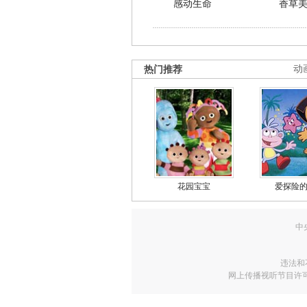
感动生命
香草
热门推荐
动
花园宝宝
爱探险
中
违法和
网上传播视听节目许可证号