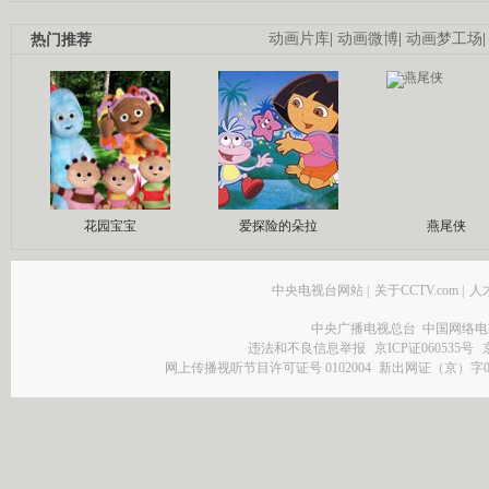
热门推荐
动画片库
|
动画微博
|
动画梦工场
花园宝宝
爱探险的朵拉
燕尾侠
中央电视台网站
|
关于CCTV.com
|
人
中央广播电视总台 中国网络电
违法和不良信息举报
京ICP证060535号
网上传播视听节目许可证号 0102004
新出网证（京）字0