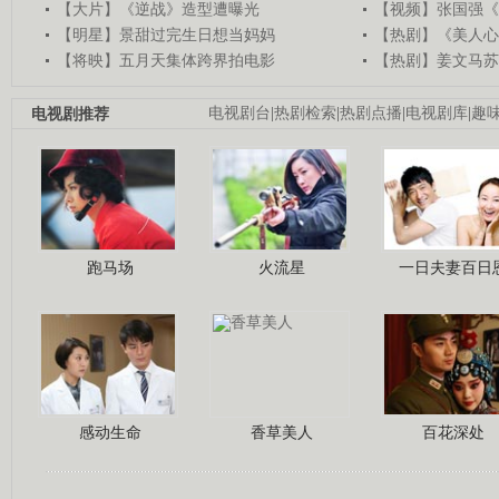
【大片】《逆战》造型遭曝光
【视频】张国强《
【明星】景甜过完生日想当妈妈
【热剧】《美人心
【将映】五月天集体跨界拍电影
【热剧】姜文马苏
电视剧推荐
电视剧台
|
热剧检索
|
热剧点播
|
电视剧库
|
趣
跑马场
火流星
一日夫妻百日
感动生命
香草美人
百花深处