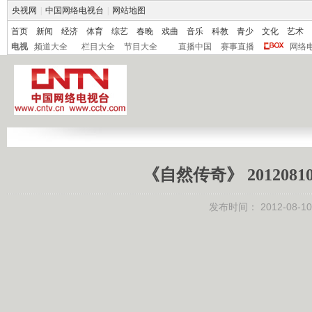
央视网
|
中国网络电视台
|
网站地图
首页
新闻
经济
体育
综艺
春晚
戏曲
音乐
科教
青少
文化
艺术
电视
频道大全
栏目大全
节目大全
直播中国
赛事直播
网络
《自然传奇》 20120
发布时间：
2012-08-10