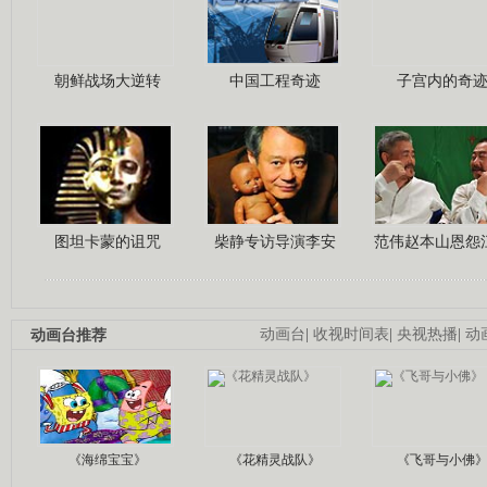
朝鲜战场大逆转
中国工程奇迹
子宫内的奇
图坦卡蒙的诅咒
柴静专访导演李安
范伟赵本山恩怨
动画台推荐
动画台
|
收视时间表
|
央视热播
|
动
《海绵宝宝》
《花精灵战队》
《飞哥与小佛