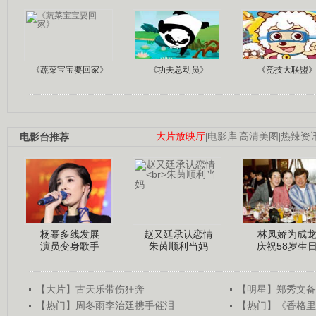
《蔬菜宝宝要回家》
《功夫总动员》
《竞技大联盟
电影台推荐
大片放映厅
|
电影库
|
高清美图
|
热辣资
杨幂多线发展
赵又廷承认恋情
林凤娇为成
演员变身歌手
朱茵顺利当妈
庆祝58岁生
【大片】古天乐带伤狂奔
【明星】郑秀文备
【热门】周冬雨李治廷携手催泪
【热门】《香格里