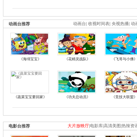
动画台推荐
动画台
|
收视时间表
|
央视热播
|
动
《海绵宝宝》
《花精灵战队》
《飞哥与小佛
《蔬菜宝宝要回家》
《功夫总动员》
《竞技大联盟
电影台推荐
大片放映厅
|
电影库
|
高清美图
|
热辣资