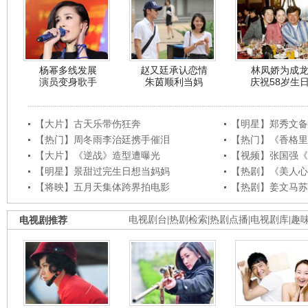
杨幂多线发展
赵又廷承认恋情
林凤娇为成
演员变身歌手
朱茵顺利当妈
庆祝58岁生
【大片】古天乐带伤狂奔
【明星】郑秀文备
【热门】周冬雨李治廷携手催泪
【热门】《香格里
【大片】《逆战》造型遭曝光
【视频】张国强《
【明星】景甜过完生日想当妈妈
【热剧】《美人心
【将映】五月天集体跨界拍电影
【热剧】姜文马苏
电视剧推荐
电视剧台
|
热剧检索
|
热剧点播
|
电视剧库
|
趣