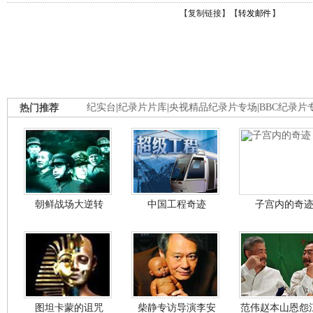
【
复制链接
】【
转发邮件
】
热门推荐
纪实台
|
纪录片片库
|
央视精品纪录片专场
|
BBC纪录片
朝鲜战场大逆转
中国工程奇迹
子宫内的奇
图坦卡蒙的诅咒
柴静专访导演李安
范伟赵本山恩怨