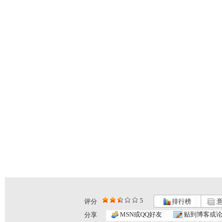
5
评分
排行榜
意
MSN或QQ好友
贴到博客或
分享