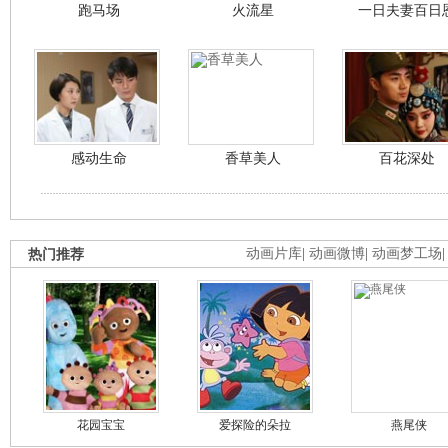
跑马场
火流星
一日夫妻百日
感动生命
香草美人
百花深处
热门推荐
动画片库
|
动画微博
|
动画梦工场
花园宝宝
爱探险的朵拉
燕尾侠