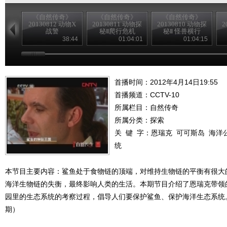
《自然传奇》
《自然传奇》
《自然传奇》
20130812 动物X
20130811 动物探
20130810 动物探
2
战警
秘Ⅱ爬行危机
秘Ⅱ 怪兽横行
38:44
01:04:01
01:04:15
首播时间：2012年4月14日19:55
首播频道：
CCTV-10
所属栏目：
自然传奇
所属分类：探索
关 键 字：
恩瑞克
可可斯岛
海洋
统
本节目主要内容：鲨鱼处于食物链的顶端，对维持生物链的平衡有很大
海洋生物链的失衡，最终影响人类的生活。本期节目介绍了恩瑞克带领
园里的生态系统的考察过程，倡导人们要保护鲨鱼、保护海洋生态系统。（自
期）