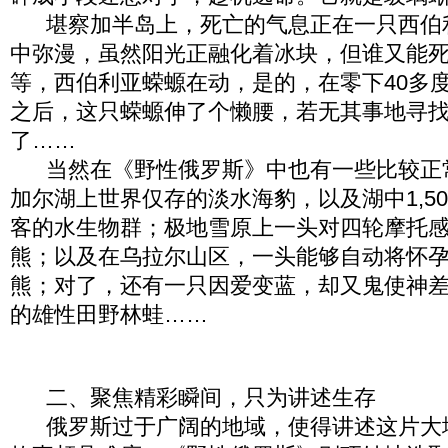
堪察加半岛上，死亡的气息正在一只西伯
中弥漫，虽然阳光正融化着冰块，但谁又能
等，西伯利亚蝾螈在动，是的，在零下40多
之后，这只蝾螈伸了个懒腰，若无其事地寻
了……
当然在《野性俄罗斯》中也有一些比较正
加尔湖上世界仅存的淡水海豹，以及湖中1,5
客的水生物群；极地雪原上一头对四轮摩托
熊；以及在乌拉尔山区，一头能够自动将怀孕
熊；对了，还有一只因爱变蓝，却又鬼使神
的雄性田野林蛙……
二、聚焦精彩瞬间，只为讲述生存
俄罗斯过于广阔的地域，使得讲述这片大