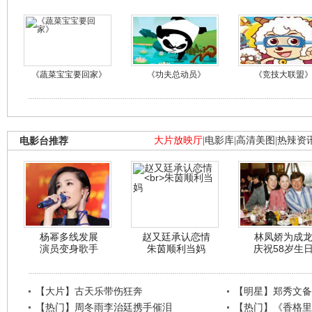
《蔬菜宝宝要回家》
《功夫总动员》
《竞技大联盟
电影台推荐
大片放映厅
|
电影库
|
高清美图
|
热辣资
杨幂多线发展
赵又廷承认恋情
林凤娇为成
演员变身歌手
朱茵顺利当妈
庆祝58岁生
【大片】古天乐带伤狂奔
【明星】郑秀文备
【热门】周冬雨李治廷携手催泪
【热门】《香格里