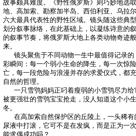
故事颇具难度。《野性俄罗斯》则巧妙地选
地、高加索、勘察加半岛、西伯利亚、乌拉
六大最具代表性的野性区域。镜头随这些典
划分叙事脉络，在此基础上，以凝练诗意的
的叙事节奏，将俄罗斯大地上各类动物奇迹
来。
镜头聚焦于不同动物一生中最值得记录的
彩瞬间：每一个弱小生命的降生，每一次惊
亡，每一段危险与浪漫并存的求爱仪式，都
自然的哲理。
一只雪鸮妈妈正叼着瘦弱的小雪鸮尽力给
被更强壮的雪鸮宝宝抢走，没人知道这个小
冬。
在高加索自然保护区的丘陵上，一头稀有
尿液中打滚，它可不是在发疯，而是正为一
能求偶成功吗？