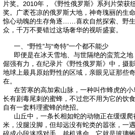
片奖。2010年，《野性俄罗斯》系列片荣获
奖。广袤苍凉的俄罗斯大地，神奇瑰丽的生
惊心动魄的生存角逐……喜欢自然探索、野
众，千万不要错过这场奢华的视听盛宴。
一、“野性”与“奇特”一个都不能少
即便是在冰天雪地、与世隔绝的蛮荒之地
倔强有力，在纪录片《野性俄罗斯》中，摄
地球上最具原始野性的区域，亲眼见证那些
在。
在苦寒的高加索山脉，一种叫作蜂虎的小
长有剧毒尾刺的蜜蜂，不过您不用为它的饮
自有一套料理蜜蜂的绝招。
山丘中，一条长相如蛇的动物正在缓缓爬
米，没腿没脚，但却远没有蛇类的嚣张，一
碎成小段迷惑对手，趁机逃命。它就是玻璃