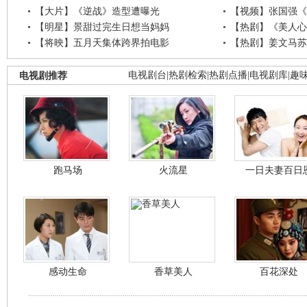
【大片】《逆战》造型遭曝光
【视频】张国强《
【明星】景甜过完生日想当妈妈
【热剧】《美人心
【将映】五月天集体跨界拍电影
【热剧】姜文马苏
电视剧推荐
电视剧台
|
热剧检索
|
热剧点播
|
电视剧库
|
趣
跑马场
火流星
一日夫妻百日
感动生命
香草美人
百花深处