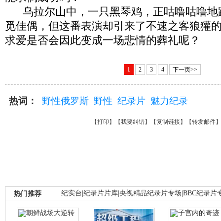
乌拉尔山中，一只黑琴鸡，正咕噜咕噜地
觅佳偶，但这番表演却引来了不速之客狼獾
求爱是否会因此变成一场悲情的葬礼呢？
1
2
3
4
下一页>>
热词：
野性俄罗斯
野性
纪录片
魅力纪录
【
打印
】【
我要纠错
】【
复制链接
】【
转发邮件
热门推荐
纪实台
|
纪录片片库
|
央视精品纪录片专场
|
BBC纪录片