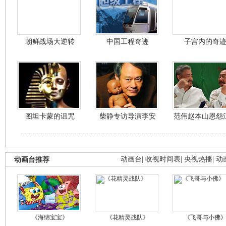
朝鲜战场大逆转
中国工程奇迹
子宫内的奇
图坦卡蒙的诅咒
柴静专访导演李安
范伟赵本山恩怨
动画台推荐
动画台
|
收视时间表
|
央视热播
|
动
《海绵宝宝》
《花精灵战队》
《飞哥与小佛