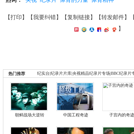
【
打印
】【
我要纠错
】【
复制链接
】【
转发邮件
】
】
热门推荐
纪实台
|
纪录片片库
|
央视精品纪录片专场
|
BBC纪录片
朝鲜战场大逆转
中国工程奇迹
子宫内的奇