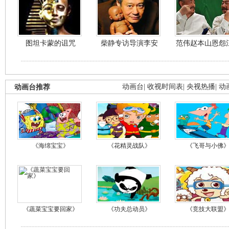
图坦卡蒙的诅咒
柴静专访导演李安
范伟赵本山恩怨
动画台推荐
动画台
|
收视时间表
|
央视热播
|
动
《海绵宝宝》
《花精灵战队》
《飞哥与小佛
《蔬菜宝宝要回家》
《功夫总动员》
《竞技大联盟