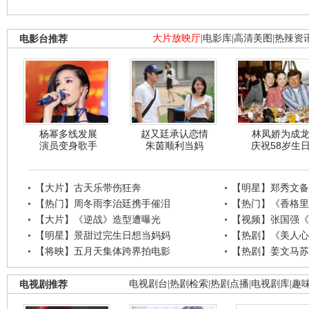
电影台推荐
大片放映厅
|
电影库
|
高清美图
|
热辣资
杨幂多线发展
赵又廷承认恋情
林凤娇为成
演员变身歌手
朱茵顺利当妈
庆祝58岁生
【大片】古天乐带伤狂奔
【明星】郑秀文备
【热门】周冬雨李治廷携手催泪
【热门】《香格里
【大片】《逆战》造型遭曝光
【视频】张国强《
【明星】景甜过完生日想当妈妈
【热剧】《美人心
【将映】五月天集体跨界拍电影
【热剧】姜文马苏
电视剧推荐
电视剧台
|
热剧检索
|
热剧点播
|
电视剧库
|
趣