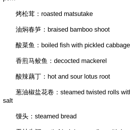
烤松茸：roasted matsutake
油焖春笋：braised bamboo shoot
酸菜鱼：boiled fish with pickled cabbage a
香煎马鲛鱼：decocted mackerel
酸辣藕丁：hot and sour lotus root
葱油椒盐花卷：steamed twisted rolls with sc
salt
馒头：steamed bread