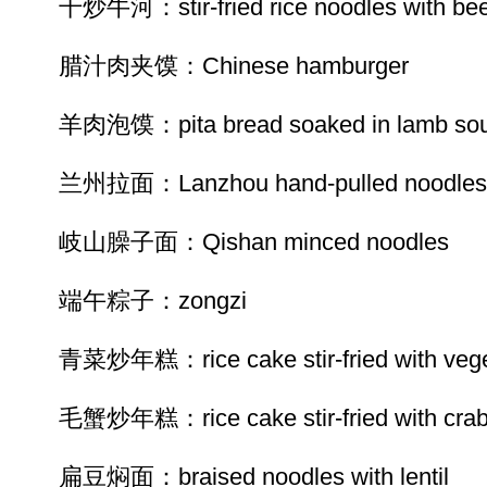
干炒牛河：stir-fried rice noodles with bee
腊汁肉夹馍：Chinese hamburger
羊肉泡馍：pita bread soaked in lamb so
兰州拉面：Lanzhou hand-pulled noodles
岐山臊子面：Qishan minced noodles
端午粽子：zongzi
青菜炒年糕：rice cake stir-fried with vege
毛蟹炒年糕：rice cake stir-fried with cra
扁豆焖面：braised noodles with lentil