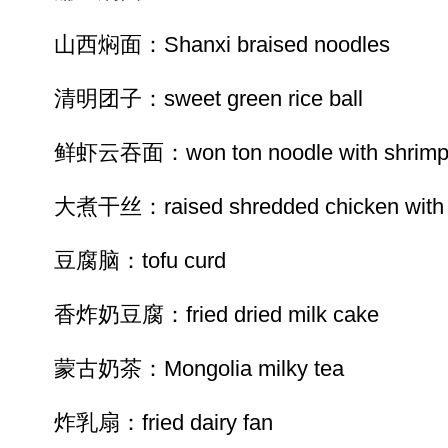
山西焖面：Shanxi braised noodles
清明团子：sweet green rice ball
鲜虾云吞面：won ton noodle with shrimp
大煮干丝：raised shredded chicken with ha
豆腐脑：tofu curd
香炸奶豆腐：fried dried milk cake
蒙古奶茶：Mongolia milky tea
炸乳扇：fried dairy fan