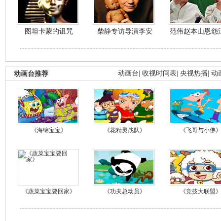
图坦卡蒙的诅咒
柴静专访导演李安
范伟赵本山恩怨
动画台推荐
动画台
|
收视时间表
|
央视热播
|
动
《海绵宝宝》
《花精灵战队》
《飞哥与小佛
《蔬菜宝宝要回家》
《功夫总动员》
《竞技大联盟