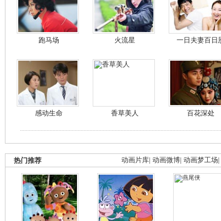
跑马场
火流星
一日夫妻百日
感动生命
香草美人
百花深处
热门推荐
动画片库
|
动画微博
|
动画梦工场