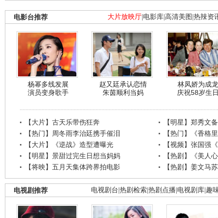
电影台推荐
大片放映厅
|
电影库
|
高清美图
|
热辣资
杨幂多线发展
赵又廷承认恋情
林凤娇为成
演员变身歌手
朱茵顺利当妈
庆祝58岁生
【大片】古天乐带伤狂奔
【明星】郑秀文备
【热门】周冬雨李治廷携手催泪
【热门】《香格里
【大片】《逆战》造型遭曝光
【视频】张国强《
【明星】景甜过完生日想当妈妈
【热剧】《美人心
【将映】五月天集体跨界拍电影
【热剧】姜文马苏
电视剧推荐
电视剧台
|
热剧检索
|
热剧点播
|
电视剧库
|
趣