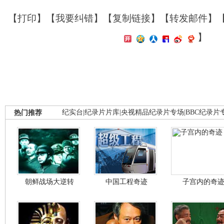
【
打印
】【
我要纠错
】【
复制链接
】【
转发邮件
】
】
热门推荐
纪实台
|
纪录片片库
|
央视精品纪录片专场
|
BBC纪录片
朝鲜战场大逆转
中国工程奇迹
子宫内的奇