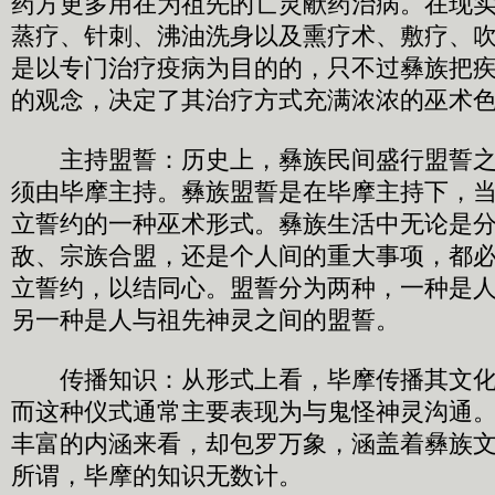
药方更多用在为祖先的亡灵献药治病。在现
蒸疗、针刺、沸油洗身以及熏疗术、敷疗、
是以专门治疗疫病为目的的，只不过彝族把
的观念，决定了其治疗方式充满浓浓的巫术
主持盟誓：历史上，彝族民间盛行盟誓之
须由毕摩主持。彝族盟誓是在毕摩主持下，
立誓约的一种巫术形式。彝族生活中无论是
敌、宗族合盟，还是个人间的重大事项，都
立誓约，以结同心。盟誓分为两种，一种是
另一种是人与祖先神灵之间的盟誓。
传播知识：从形式上看，毕摩传播其文化
而这种仪式通常主要表现为与鬼怪神灵沟通
丰富的内涵来看，却包罗万象，涵盖着彝族
所谓，毕摩的知识无数计。