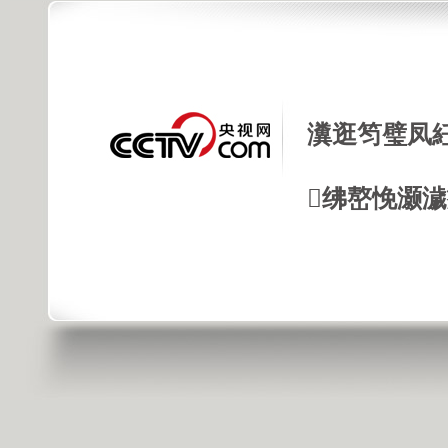
瀵逛笉璧凤
绋嶅悗灏