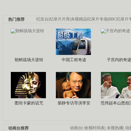
热门推荐
纪实台
|
纪录片片库
|
央视精品纪录片专场
|
BBC纪录片
朝鲜战场大逆转
中国工程奇迹
子宫内的奇
图坦卡蒙的诅咒
柴静专访导演李安
范伟赵本山恩怨
动画台推荐
动画台
|
收视时间表
|
央视热播
|
动