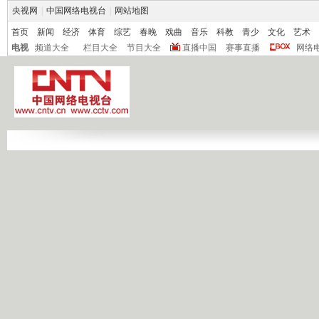
央视网
|
中国网络电视台
|
网站地图
首页
新闻
经济
体育
综艺
春晚
戏曲
音乐
科教
青少
文化
艺术
电视
频道大全
栏目大全
节目大全
直播中国
赛事直播
网络