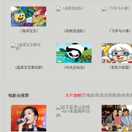
《海绵宝宝》
《花精灵战队》
《飞哥与小佛
《蔬菜宝宝要回家》
《功夫总动员》
《竞技大联盟
电影台推荐
大片放映厅
|
电影库
|
高清美图
|
热辣资