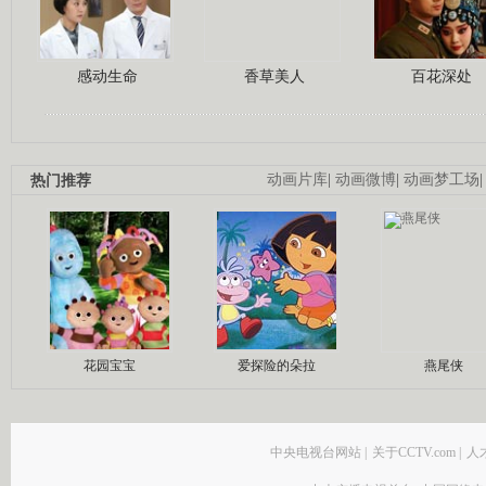
感动生命
香草美人
百花深处
热门推荐
动画片库
|
动画微博
|
动画梦工场
花园宝宝
爱探险的朵拉
燕尾侠
中央电视台网站
|
关于CCTV.com
|
人