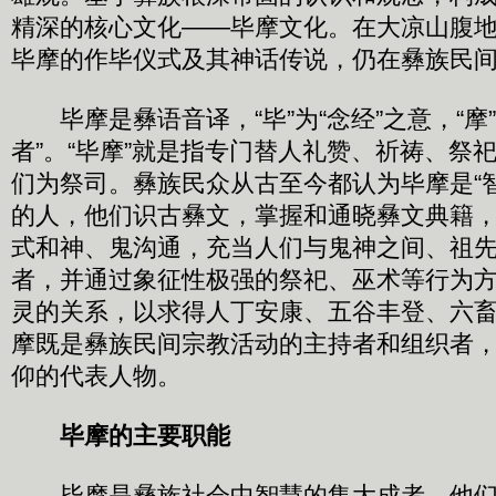
精深的核心文化——毕摩文化。在大凉山腹
毕摩的作毕仪式及其神话传说，仍在彝族民
毕摩是彝语音译，“毕”为“念经”之意，“摩
者”。“毕摩”就是指专门替人礼赞、祈祷、祭
们为祭司。彝族民众从古至今都认为毕摩是“
的人，他们识古彝文，掌握和通晓彝文典籍
式和神、鬼沟通，充当人们与鬼神之间、祖
者，并通过象征性极强的祭祀、巫术等行为
灵的关系，以求得人丁安康、五谷丰登、六
摩既是彝族民间宗教活动的主持者和组织者
仰的代表人物。
毕摩的主要职能
毕摩是彝族社会中智慧的集大成者，他们