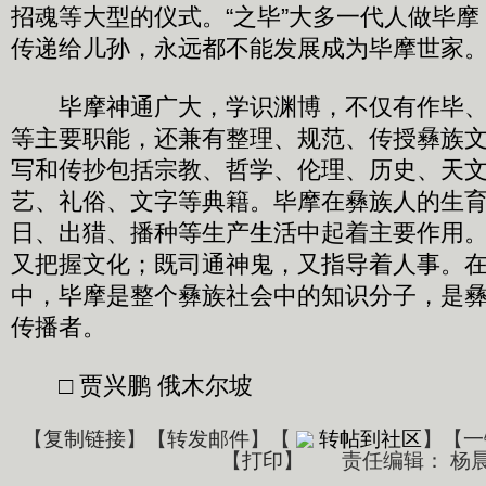
招魂等大型的仪式。“之毕”大多一代人做毕
传递给儿孙，永远都不能发展成为毕摩世家
毕摩神通广大，学识渊博，不仅有作毕、
等主要职能，还兼有整理、规范、传授彝族
写和传抄包括宗教、哲学、伦理、历史、天
艺、礼俗、文字等典籍。毕摩在彝族人的生
日、出猎、播种等生产生活中起着主要作用
又把握文化；既司通神鬼，又指导着人事。
中，毕摩是整个彝族社会中的知识分子，是
传播者。
□ 贾兴鹏 俄木尔坡
【
复制链接
】【
转发邮件
】
【
转帖到社区
】【一
【
打印
】
责任编辑： 杨