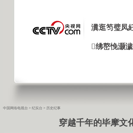
瀵逛笉璧凤
绋嶅悗灏
中国网络电视台
>
纪实台
>
历史纪事
穿越千年的毕摩文