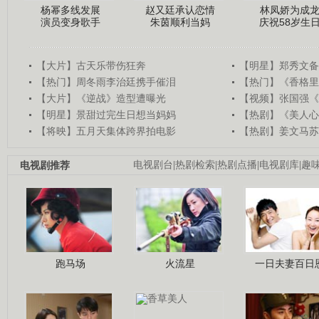
杨幂多线发展
赵又廷承认恋情
林凤娇为成
演员变身歌手
朱茵顺利当妈
庆祝58岁生
【大片】古天乐带伤狂奔
【明星】郑秀文备
【热门】周冬雨李治廷携手催泪
【热门】《香格里
【大片】《逆战》造型遭曝光
【视频】张国强《
【明星】景甜过完生日想当妈妈
【热剧】《美人心
【将映】五月天集体跨界拍电影
【热剧】姜文马苏
电视剧推荐
电视剧台
|
热剧检索
|
热剧点播
|
电视剧库
|
趣
跑马场
火流星
一日夫妻百日