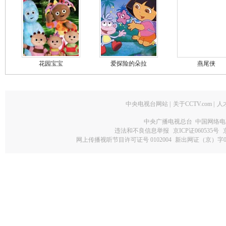
花园宝宝
爱探险的朵拉
燕尾侠
中央电视台网站
|
关于CCTV.com
|
人
中央广播电视总台 中国网络电
违法和不良信息举报
京ICP证060535号
网上传播视听节目许可证号 0102004
新出网证（京）字0