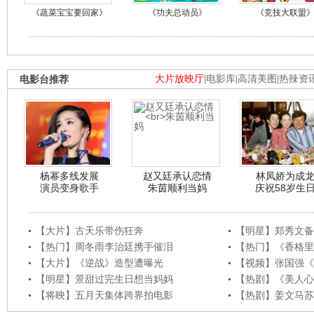
《蔬菜宝宝要回家》
《功夫总动员》
《竞技大联盟
电影台推荐
大片放映厅
|
电影库
|
高清美图
|
热辣资
杨幂多线发展
赵又廷承认恋情
林凤娇为成
演员变身歌手
朱茵顺利当妈
庆祝58岁生
【大片】古天乐带伤狂奔
【明星】郑秀文备
【热门】周冬雨李治廷携手催泪
【热门】《香格里
【大片】《逆战》造型遭曝光
【视频】张国强《
【明星】景甜过完生日想当妈妈
【热剧】《美人心
【将映】五月天集体跨界拍电影
【热剧】姜文马苏