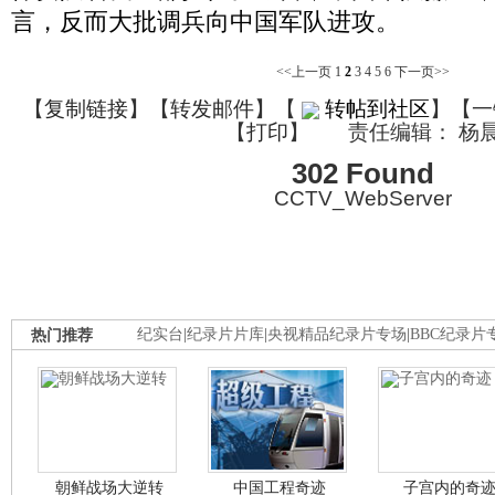
言，反而大批调兵向中国军队进攻。
<<上一页
1
2
3
4
5
6
下一页>>
【
复制链接
】【
转发邮件
】
【
转帖到社区
】【一
【
打印
】
责任编辑： 杨
302 Found
CCTV_WebServer
热门推荐
纪实台
|
纪录片片库
|
央视精品纪录片专场
|
BBC纪录片
朝鲜战场大逆转
中国工程奇迹
子宫内的奇