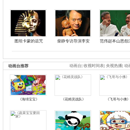
图坦卡蒙的诅咒
柴静专访导演李安
范伟赵本山恩怨
动画台推荐
动画台
|
收视时间表
|
央视热播
|
动
《海绵宝宝》
《花精灵战队》
《飞哥与小佛