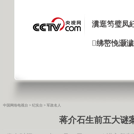
瀵逛笉璧凤
绋嶅悗灏
中国网络电视台
>
纪实台
>
军政名人
蒋介石生前五大谜