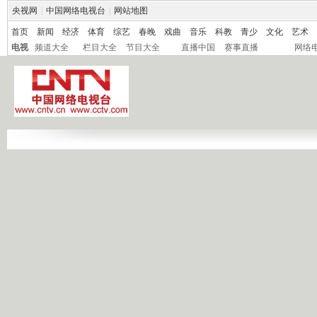
央视网
|
中国网络电视台
|
网站地图
首页
新闻
经济
体育
综艺
春晚
戏曲
音乐
科教
青少
文化
艺术
电视
频道大全
栏目大全
节目大全
直播中国
赛事直播
网络