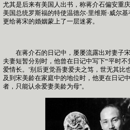
尤其是后来有美国人出书，称蒋介石偏安重
美国总统罗斯福的特使温德尔·里维斯·威尔
更给蒋宋的婚姻蒙上了一层迷雾。
在蒋介石的日记中，屡屡流露出对妻子宋
夫妻短暂分别时，他曾在日记中写下“‘平时
爱情长。’别后更觉吾妻爱夫之笃，世无其比也
及到宋美龄在家庭中的地位时，他更在日记中
者，只能认余爱妻美龄为母”。