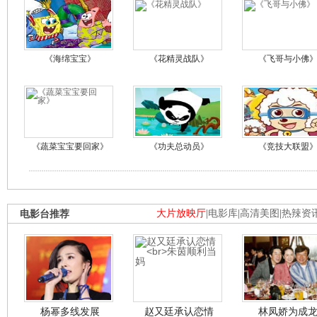
《海绵宝宝》
《花精灵战队》
《飞哥与小佛
《蔬菜宝宝要回家》
《功夫总动员》
《竞技大联盟
电影台推荐
大片放映厅
|
电影库
|
高清美图
|
热辣资
杨幂多线发展
赵又廷承认恋情
林凤娇为成