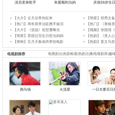
演员变身歌手
朱茵顺利当妈
庆祝58岁生
【大片】古天乐带伤狂奔
【明星】郑秀文备
【热门】周冬雨李治廷携手催泪
【热门】《香格里
【大片】《逆战》造型遭曝光
【视频】张国强《
【明星】景甜过完生日想当妈妈
【热剧】《美人心
【将映】五月天集体跨界拍电影
【热剧】姜文马苏
电视剧推荐
电视剧台
|
热剧检索
|
热剧点播
|
电视剧库
|
趣
跑马场
火流星
一日夫妻百日