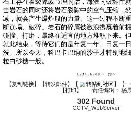
石上存在着裂隙或节理的话，海浪的破坏性
击岩石的同时还将岩石裂隙中的空气压缩，
减，就会产生爆炸般的力量。这一过程不断
断崩塌、破碎。岩石的碎屑被激浪携裹着前
碰撞、打磨，最终在适宜的地方堆积下来。
就此结束，等待它们的是年复一年、日复一
洗。所以今天，科巴卡巴纳的沙子才特别地
粒白砂糖一般。
1
2
3
4
5
6
7
8
9
下一页>>
【
复制链接
】【
转发邮件
】
【
转帖到社区
】【一
【
打印
】
责任编辑： 杨
302 Found
CCTV_WebServer