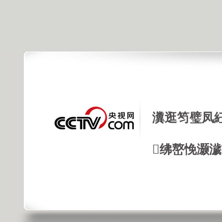
瀵逛笉璧凤
绋嶅悗灏