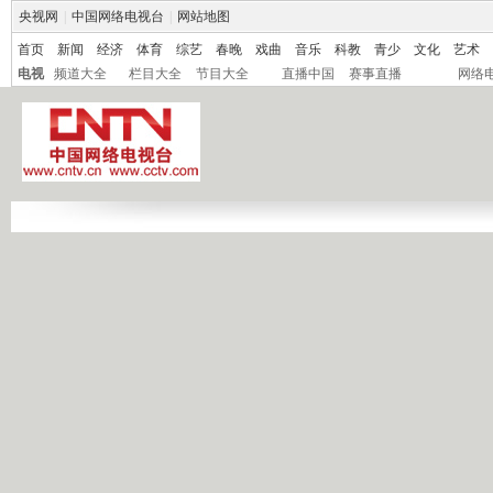
央视网
|
中国网络电视台
|
网站地图
首页
新闻
经济
体育
综艺
春晚
戏曲
音乐
科教
青少
文化
艺术
电视
频道大全
栏目大全
节目大全
直播中国
赛事直播
网络