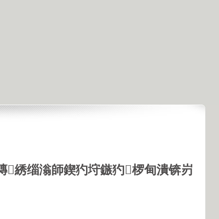
鏄綉缁滃師鍥犳垨鏃犳椤甸潰锛岃