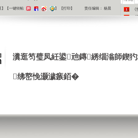
区
】【一键转帖
】
【
打印
】
责任编辑： 杨晨
《
1
《
2
《
3
《
4
《
5
《
6
瀵逛笉璧凤紝鍙兘鏄綉缁滃師鍥犳
《
7
《
8
《
9
绋嶅悗灏濊瘯銆�
《
10
热门
历史秘
军政名
地理风
灵异未
建筑工