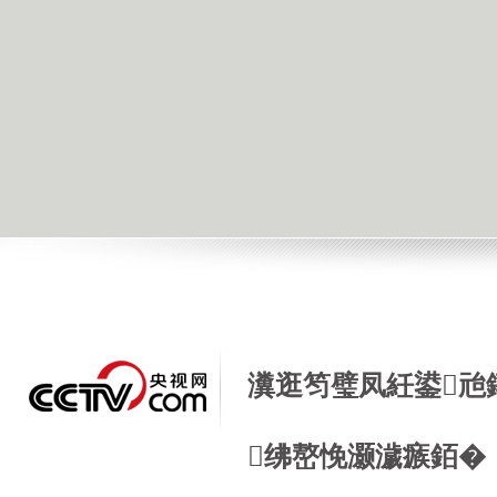
瀵逛笉璧凤紝鍙兘
绋嶅悗灏濊瘯銆�