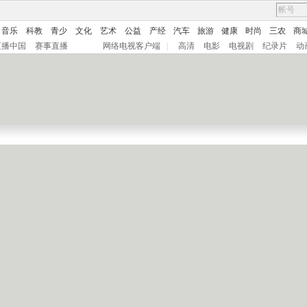
音乐
科教
青少
文化
艺术
公益
产经
汽车
旅游
健康
时尚
三农
商
直播中国
赛事直播
网络电视客户端
|
高清
电影
电视剧
纪录片
动