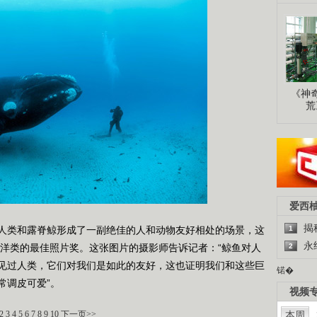
《神
荒
爱西
揭
类和露脊鲸形成了一副绝佳的人和动物友好相处的场景，这
1
永
海洋类的最佳照片奖。这张图片的摄影师告诉记者：“鲸鱼对人
2
见过人类，它们对我们是如此的友好，这也证明我们和这些巨
锘�
常调皮可爱”。
视频
2
3
4
5
6
7
8
9
10
下一页>>
本周