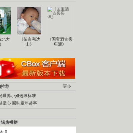
奇北大
《传奇完达
《国宝酒古窖
》
山》
窖泥》
柚推荐
更多
秘世界小姐选拔标准
结童心 回味童年趣事
专辑热播榜
本月