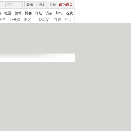
登录
注册
客服
设为首页
城
社区
微博
博客
论坛
访谈
邮箱
游戏
画片
公开课
播客
|
CCTV
频道
栏目