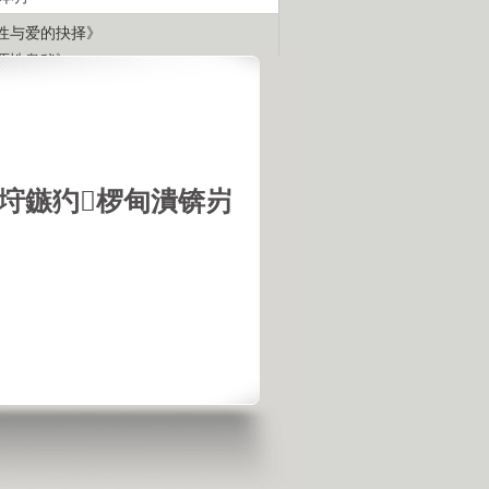
性与爱的抉择》
两性奥秘》
上甘岭-最长的43天》
舌尖上的中国》
中国美食探秘》
美丽中国》
垨鏃犳椤甸潰锛岃
百年航母》
未被发掘的皇陵》
帝国的兴衰》
帝国的背影》
标签
闻
考古发现
二战
将帅
干尸
人
传奇人物
自然
灾难
娱乐
光
宇宙奥秘
宫殿
古墓
悬案
知
奇闻异事
民国
刑侦
宗教
程
航空航天
抗日
女性
外交