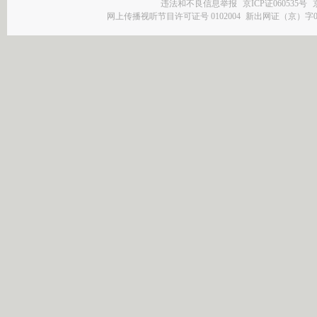
违法和不良信息举报
京ICP证060535号
网上传播视听节目许可证号 0102004
新出网证（京）字0