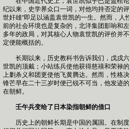
在中国近代史上，袁世凯似乎已是盖棺论
纪以来，史学界众口一词，对他均持否定的评
世奸雄”即足以涵盖袁世凯的一生。然而，人
前的社会环境也是复杂的，北洋集团影响和
多年的政局，对其核心人物袁世凯的评价并
定便能概括的。
长期以来，历史教科书告诉我们，戊戌六
世凯的顶戴；小站练兵使他获得慈禧和荣禄
上剿杀义和团更使他飞黄腾达。然而，性格
锋芒早在二十三岁时便已锐不可当，他发迹
在朝鲜。
壬午兵变给了日本染指朝鲜的借口
历史上的朝鲜长期是中国的属国。在制度