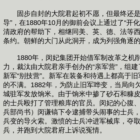
固步自封的大院君起初不愿，但最终还是
导”，在1880年10月的御前会议上通过了“开
清政府的帮助下，相继同美、英、德、法等
条约。朝鲜的大门从此洞开，成为列强角逐
1880年，闵妃集团开始借军制改革之机
力，裁汰由大院君亲手创办的“亲军营”，组
新军“别技营”。新军在装备和待遇上都高于
的不满。1882年，为防止旧军哗变，当局向
城驻军发放饷米。由于饷米中掺了砂石和糠
的士兵殴打了管理粮库的官员。闵妃的心腹
兵部尚书）闵谦镐下令逮捕带头闹事的士兵
兵变的导火索。激愤的士兵冲进军械库，夺
兵，并跑到大院君府上诉说冤情。