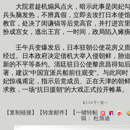
大院君趁机煽风点火，暗示此事是闵妃勾
兵头脑发热，不辨真假，立即去攻打日本使
教官，处决了闵谦镐等后党高官，并打进宫
扮成宫女，逃出王宫，一时间，政局陷入瘫
壬午兵变爆发后，日本驻朝公使花房义质
经过。日本政府决定借机大举入侵朝鲜，胁
新的不平等条约。清廷驻日公使黎庶昌得知
署，建议“中国宜派兵船前往观变”。与此同
妃惊魂甫定，指示后党成员、正在天津的朝
求救，一场“抗日援朝”的大戏正式拉开帷幕。
1
2
3
4
下一页>>
【
复制链接
】【
转发邮件
】
【一键转帖
辑： 杜旭迪