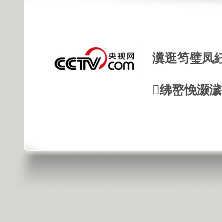
瀵逛笉璧凤
绋嶅悗灏