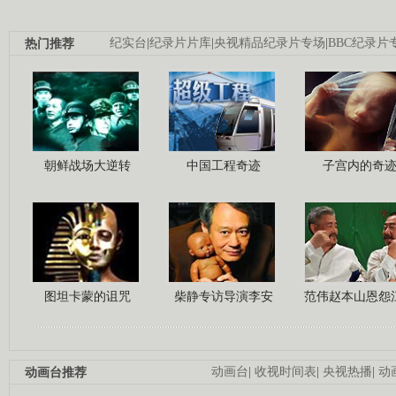
热门推荐
纪实台
|
纪录片片库
|
央视精品纪录片专场
|
BBC纪录片
朝鲜战场大逆转
中国工程奇迹
子宫内的奇
图坦卡蒙的诅咒
柴静专访导演李安
范伟赵本山恩怨
动画台推荐
动画台
|
收视时间表
|
央视热播
|
动