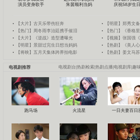
演员变身歌手
朱茵顺利当妈
庆祝58岁生
【大片】古天乐带伤狂奔
【明星】郑秀文备
【热门】周冬雨李治廷携手催泪
【热门】《香格里
【大片】《逆战》造型遭曝光
【视频】张国强《
【明星】景甜过完生日想当妈妈
【热剧】《美人心
【将映】五月天集体跨界拍电影
【热剧】姜文马苏
电视剧推荐
电视剧台
|
热剧检索
|
热剧点播
|
电视剧库
|
趣
跑马场
火流星
一日夫妻百日