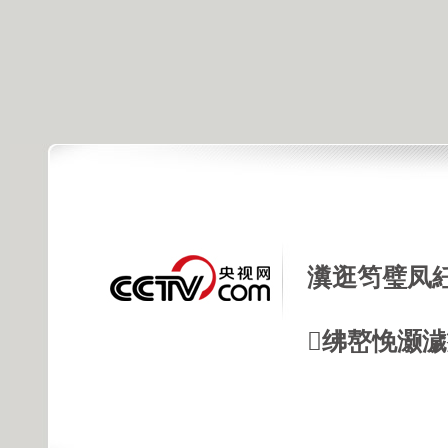
瀵逛笉璧凤
绋嶅悗灏