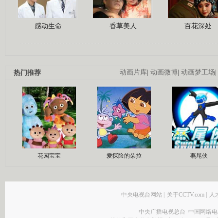
感动生命
香草美人
百花深处
热门推荐
动画片库
|
动画微博
|
动画梦工场
花园宝宝
爱探险的朵拉
燕尾侠
中央电视台网站
|
关于CCTV.com
|
人
中央广播电视总台 中国网络电