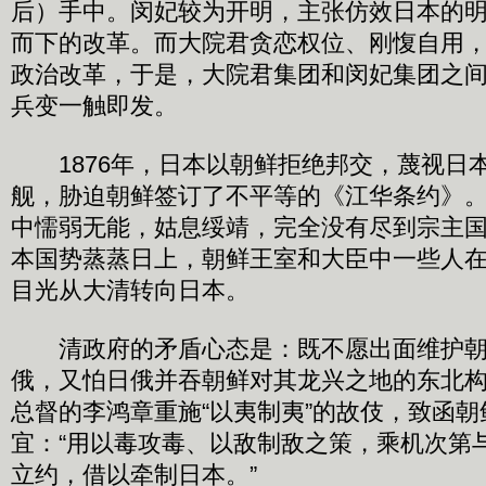
后）手中。闵妃较为开明，主张仿效日本的
而下的改革。而大院君贪恋权位、刚愎自用
政治改革，于是，大院君集团和闵妃集团之
兵变一触即发。
1876年，日本以朝鲜拒绝邦交，蔑视日
舰，胁迫朝鲜签订了不平等的《江华条约》
中懦弱无能，姑息绥靖，完全没有尽到宗主
本国势蒸蒸日上，朝鲜王室和大臣中一些人
目光从大清转向日本。
清政府的矛盾心态是：既不愿出面维护朝
俄，又怕日俄并吞朝鲜对其龙兴之地的东北
总督的李鸿章重施“以夷制夷”的故伎，致函
宜：“用以毒攻毒、以敌制敌之策，乘机次第
立约，借以牵制日本。”