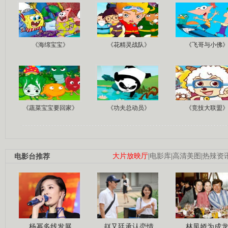
《海绵宝宝》
《花精灵战队》
《飞哥与小佛
《蔬菜宝宝要回家》
《功夫总动员》
《竞技大联盟
电影台推荐
大片放映厅
|
电影库
|
高清美图
|
热辣资
杨幂多线发展
赵又廷承认恋情
林凤娇为成