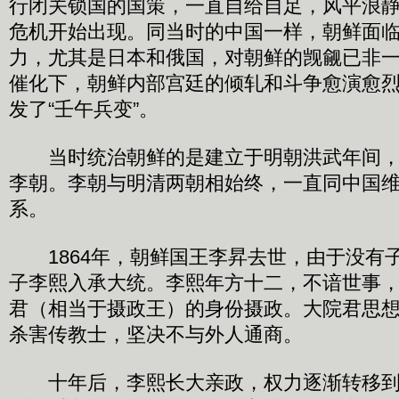
行闭关锁国的国策，一直自给自足，风平浪静
危机开始出现。同当时的中国一样，朝鲜面
力，尤其是日本和俄国，对朝鲜的觊觎已非
催化下，朝鲜内部宫廷的倾轧和斗争愈演愈烈，
发了“壬午兵变”。
当时统治朝鲜的是建立于明朝洪武年间，
李朝。李朝与明清两朝相始终，一直同中国
系。
1864年，朝鲜国王李昇去世，由于没有
子李熙入承大统。李熙年方十二，不谙世事
君（相当于摄政王）的身份摄政。大院君思
杀害传教士，坚决不与外人通商。
十年后，李熙长大亲政，权力逐渐转移到