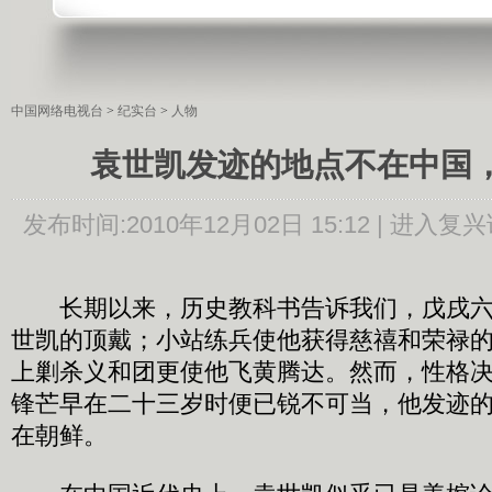
中国网络电视台
>
纪实台
>
人物
袁世凯发迹的地点不在中国
发布时间:
2010年12月02日 15:12 |
进入复兴
长期以来，历史教科书告诉我们，戊戌六
世凯的顶戴；小站练兵使他获得慈禧和荣禄
上剿杀义和团更使他飞黄腾达。然而，性格
锋芒早在二十三岁时便已锐不可当，他发迹
在朝鲜。