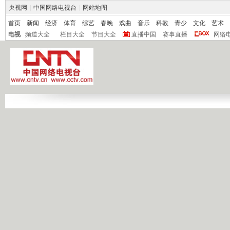
央视网
|
中国网络电视台
|
网站地图
首页
新闻
经济
体育
综艺
春晚
戏曲
音乐
科教
青少
文化
艺术
电视
频道大全
栏目大全
节目大全
直播中国
赛事直播
网络