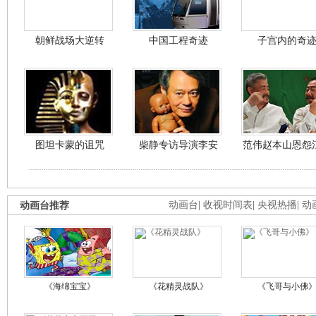
朝鲜战场大逆转
中国工程奇迹
子宫内的奇
图坦卡蒙的诅咒
柴静专访导演李安
范伟赵本山恩怨
动画台推荐
动画台
|
收视时间表
|
央视热播
|
动
《海绵宝宝》
《花精灵战队》
《飞哥与小佛