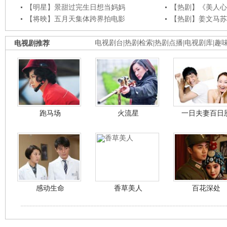
【明星】景甜过完生日想当妈妈
【热剧】《美人心
【将映】五月天集体跨界拍电影
【热剧】姜文马苏
电视剧推荐
电视剧台
|
热剧检索
|
热剧点播
|
电视剧库
|
趣
跑马场
火流星
一日夫妻百日
感动生命
香草美人
百花深处