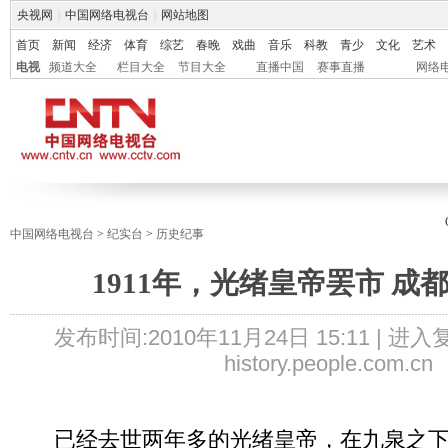
央视网
|
中国网络电视台
|
网站地图
首页
新闻
经济
体育
综艺
春晚
戏曲
音乐
科教
青少
文化
艺术
电视
频道大全
栏目大全
节目大全
直播中国
赛事直播
网络
中国网络电视台
>
纪实台
>
历史纪事
1911年，光绪皇帝罢市 成
发布时间:
2010年11月24日 15:11 |
进入
history.people.com.cn
已经去世两年多的光绪皇帝，在九泉之下