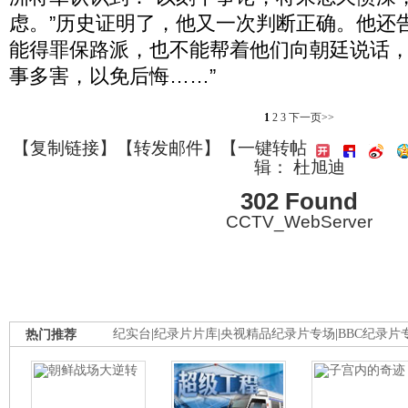
虑。”历史证明了，他又一次判断正确。他还
能得罪保路派，也不能帮着他们向朝廷说话，
事多害，以免后悔……”
1
2
3
下一页>>
【
复制链接
】【
转发邮件
】
【一键转帖
辑： 杜旭迪
302 Found
CCTV_WebServer
热门推荐
纪实台
|
纪录片片库
|
央视精品纪录片专场
|
BBC纪录片