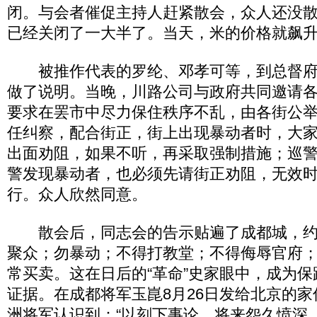
闭。与会者催促主持人赶紧散会，众人还没
已经关闭了一大半了。当天，米的价格就飙升到
被推作代表的罗纶、邓孝可等，到总督府
做了说明。当晚，川路公司与政府共同邀请
要求在罢市中尽力保住秩序不乱，由各街公举
任纠察，配合街正，街上出现暴动者时，大
出面劝阻，如果不听，再采取强制措施；巡
警发现暴动者，也必须先请街正劝阻，无效
行。众人欣然同意。
散会后，同志会的告示贴遍了成都城，约
聚众；勿暴动；不得打教堂；不得侮辱官府
常买卖。这在日后的“革命”史家眼中，成为保
证据。在成都将军玉崑8月26日发给北京的
洲将军认识到：“以刻下事论，将来怨久愤深