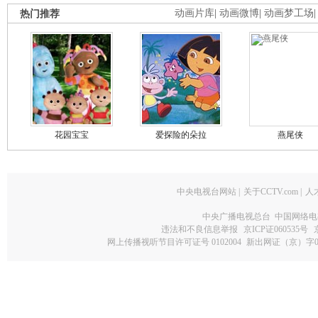
热门推荐
动画片库
|
动画微博
|
动画梦工场
花园宝宝
爱探险的朵拉
燕尾侠
中央电视台网站
|
关于CCTV.com
|
人
中央广播电视总台 中国网络电
违法和不良信息举报
京ICP证060535号
网上传播视听节目许可证号 0102004
新出网证（京）字0