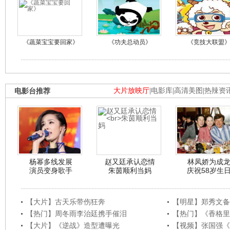
《蔬菜宝宝要回家》
《功夫总动员》
《竞技大联盟
电影台推荐
大片放映厅
|
电影库
|
高清美图
|
热辣资
杨幂多线发展
赵又廷承认恋情
林凤娇为成
演员变身歌手
朱茵顺利当妈
庆祝58岁生
【大片】古天乐带伤狂奔
【明星】郑秀文备
【热门】周冬雨李治廷携手催泪
【热门】《香格里
【大片】《逆战》造型遭曝光
【视频】张国强《