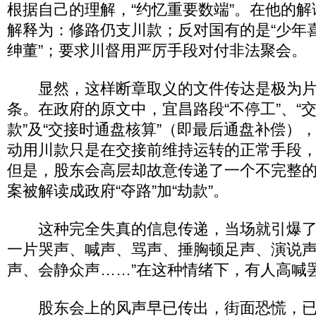
根据自己的理解，“约忆重要数端”。在他的
解释为：修路仍支川款；反对国有的是“少年
绅董”；要求川督用严厉手段对付非法聚会。
显然，这样断章取义的文件传达是极为片
条。在政府的原文中，宜昌路段“不停工”、“
款”及“交接时通盘核算”（即最后通盘补偿）
动用川款只是在交接前维持运转的正常手段，
但是，股东会高层却故意传递了一个不完整
案被解读成政府“夺路”加“劫款”。
这种完全失真的信息传递，当场就引爆了
一片哭声、喊声、骂声、捶胸顿足声、演说
声、会静众声……”在这种情绪下，有人高喊
股东会上的风声早已传出，街面恐慌，已