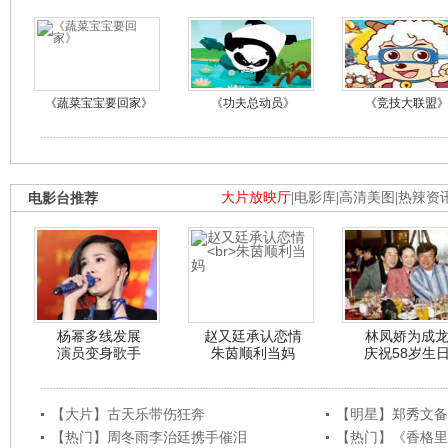
《蔬菜宝宝要回家》
《功夫总动员》
《竞技大联盟
电影台推荐
大片放映厅
|
电影库
|
高清美图
|
热辣资
杨幂多线发展
赵又廷承认恋情
林凤娇为成
演员变身歌手
朱茵顺利当妈
庆祝58岁生
【大片】古天乐带伤狂奔
【明星】郑秀文备
【热门】周冬雨李治廷携手催泪
【热门】《香格里