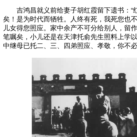
吉鸿昌就义前给妻子胡红霞留下遗书：“
矣！是为时代而牺牲。人终有死，我死您也
儿女得您照应。家中余产不可分给别人，留
笔嘱矣，小儿还是在天津托俞先生照料上学
中继母已托二、三、四弟照应、孝敬，你不必