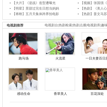
【大片】《逆战》造型遭曝光
【视频】张国强《
【明星】景甜过完生日想当妈妈
【热剧】《美人心
【将映】五月天集体跨界拍电影
【热剧】姜文马苏
电视剧推荐
电视剧台
|
热剧检索
|
热剧点播
|
电视剧库
|
趣
跑马场
火流星
一日夫妻百日
感动生命
香草美人
百花深处