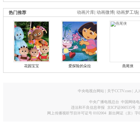
热门推荐
动画片库
|
动画微博
|
动画梦工场
花园宝宝
爱探险的朵拉
燕尾侠
中央电视台网站
|
关于CCTV.com
|
人
中央广播电视总台 中国网络电
违法和不良信息举报
京ICP证060535号
网上传播视听节目许可证号 0102004
新出网证（京）字0