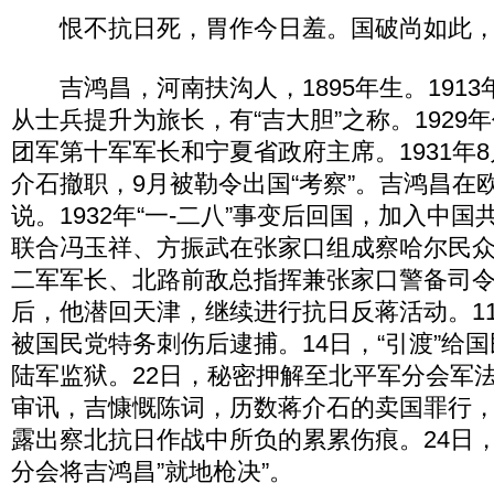
恨不抗日死，胃作今日羞。国破尚如此，
吉鸿昌，河南扶沟人，1895年生。1913
从士兵提升为旅长，有“吉大胆”之称。1929
团军第十军军长和宁夏省政府主席。1931年8
介石撤职，9月被勒令出国“考察”。吉鸿昌在
说。1932年“一-二八”事变后回国，加入中国共
联合冯玉祥、方振武在张家口组成察哈尔民
二军军长、北路前敌总指挥兼张家口警备司
后，他潜回天津，继续进行抗日反蒋活动。1
被国民党特务刺伤后逮捕。14日，“引渡”给
陆军监狱。22日，秘密押解至北平军分会军
审讯，吉慷慨陈词，历数蒋介石的卖国罪行
露出察北抗日作战中所负的累累伤痕。24日
分会将吉鸿昌”就地枪决”。