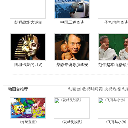
朝鲜战场大逆转
中国工程奇迹
子宫内的奇
图坦卡蒙的诅咒
柴静专访导演李安
范伟赵本山恩怨
动画台推荐
动画台
|
收视时间表
|
央视热播
|
动
《海绵宝宝》
《花精灵战队》
《飞哥与小佛