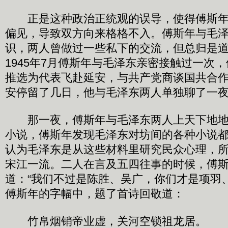
正是这种政治正统观的误导，使得傅斯年
偏见，导致双方向来格格不入。傅斯年与毛
识，两人曾做过一些私下的交流，但总归是
1945年7月傅斯年与毛泽东亲密接触过一次
推选为代表飞赴延安，与共产党商谈国共合
安停留了几日，他与毛泽东两人单独聊了一
那一夜，傅斯年与毛泽东两人上天下地地
小说，傅斯年发现毛泽东对坊间的各种小说
认为毛泽东是从这些材料里研究民众心理，
宋江一流。二人在言及五四往事的时候，傅
道：“我们不过是陈胜、吴广，你们才是项羽
傅斯年的字幅中，题了首诗回敬道：
竹帛烟销帝业虚，关河空锁祖龙居。