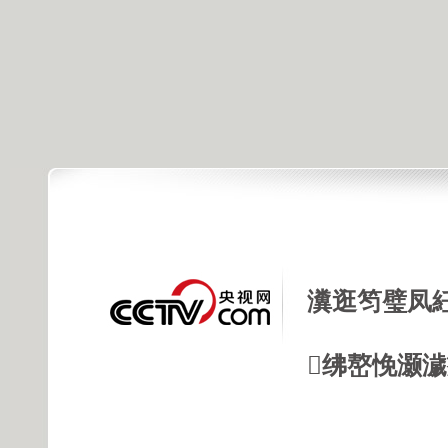
瀵逛笉璧凤
绋嶅悗灏