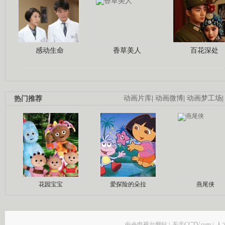
感动生命
香草美人
百花深处
热门推荐
动画片库
|
动画微博
|
动画梦工场
花园宝宝
爱探险的朵拉
燕尾侠
中央电视台网站
|
关于CCTV.com
|
人