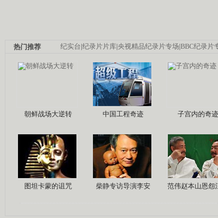
热门推荐
纪实台
|
纪录片片库
|
央视精品纪录片专场
|
BBC纪录片
朝鲜战场大逆转
中国工程奇迹
子宫内的奇
图坦卡蒙的诅咒
柴静专访导演李安
范伟赵本山恩怨