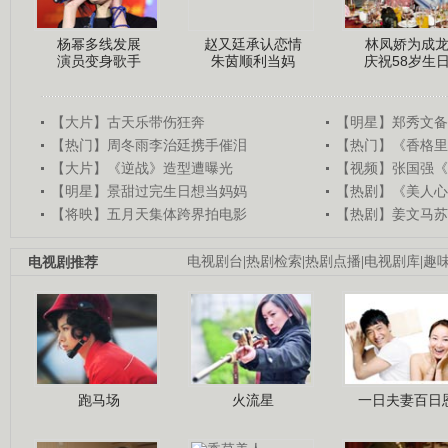
杨幂多线发展
赵又廷承认恋情
林凤娇为成
演员变身歌手
朱茵顺利当妈
庆祝58岁生
【大片】古天乐带伤狂奔
【明星】郑秀文备
【热门】周冬雨李治廷携手催泪
【热门】《香格里
【大片】《逆战》造型遭曝光
【视频】张国强《
【明星】景甜过完生日想当妈妈
【热剧】《美人心
【将映】五月天集体跨界拍电影
【热剧】姜文马苏
电视剧推荐
电视剧台
|
热剧检索
|
热剧点播
|
电视剧库
|
趣
跑马场
火流星
一日夫妻百日