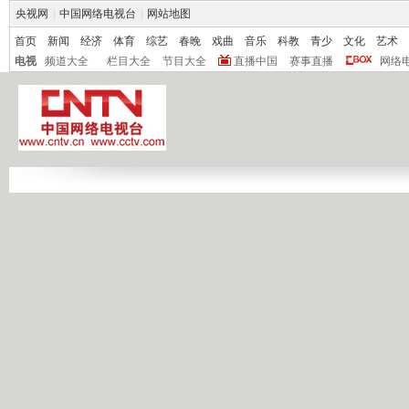
央视网
|
中国网络电视台
|
网站地图
首页
新闻
经济
体育
综艺
春晚
戏曲
音乐
科教
青少
文化
艺术
电视
频道大全
栏目大全
节目大全
直播中国
赛事直播
网络