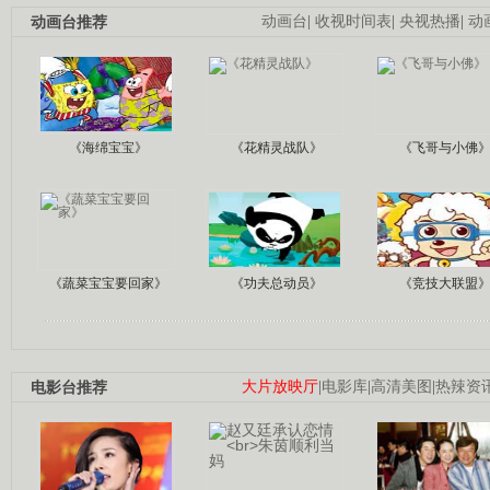
动画台推荐
动画台
|
收视时间表
|
央视热播
|
动
《海绵宝宝》
《花精灵战队》
《飞哥与小佛
《蔬菜宝宝要回家》
《功夫总动员》
《竞技大联盟
电影台推荐
大片放映厅
|
电影库
|
高清美图
|
热辣资