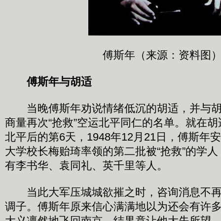
傅斯年（来源：资料图
傅斯年与胡适
当晚傅斯年劝说情绪低沉的胡适，并与胡
商量再次“抢救”空运北平同仁的名单。就在
北平后的第6天，1948年12月21日，傅斯
大学校长梅贻琦率领的第二批被“抢救”的学
有李书华、袁同礼、英千里等人。
当此大军压城城欲摧之时，咨询消息不再畅
调子。傅斯年原来信心满满地以为还会有许多
大义凛然地飞回南京，结果竟让他大失所望