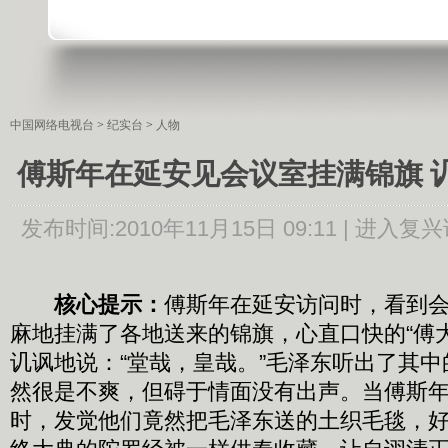
中国网络电视台
>
纪实台
>
人物
傅斯年在延安见会议室挂满锦旗 
发布时间:
2010年11月15日 09:11 |
进入复兴
核心提示：
傅斯年在延安访问时，看到
麻地挂满了各地送来的锦旗，心直口快的“傅
讥讽地说：“堂哉，皇哉。”毛泽东听出了其
然很是不爽，但碍于情面没有出声。当傅斯
时，发觉他们竟然把毛泽东送的土织毛毯，