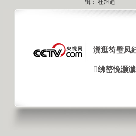
辑： 杜旭迪
瀵逛笉璧凤
绋嶅悗灏