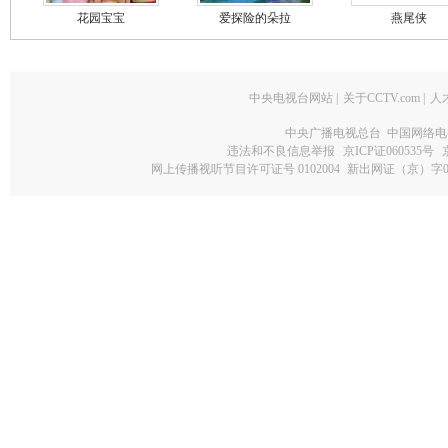
花园宝宝
爱探险的朵拉
燕尾侠
中央电视台网站
|
关于CCTV.com
|
人
中央广播电视总台 中国网络电
违法和不良信息举报
京ICP证060535号
网上传播视听节目许可证号 0102004
新出网证（京）字0