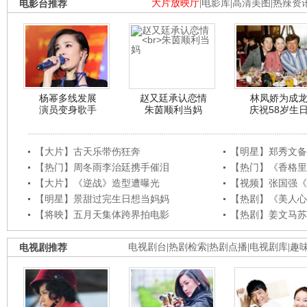
电影台推荐
大片放映厅
|
电影库
|
高清美图
|
热辣资
杨幂多线发展
赵又廷承认恋情
林凤娇为成
演员变身歌手
朱茵顺利当妈
庆祝58岁生
【大片】古天乐带伤狂奔
【明星】郑秀文备
【热门】周冬雨李治廷携手催泪
【热门】《香格里
【大片】《逆战》造型遭曝光
【视频】张国强《
【明星】景甜过完生日想当妈妈
【热剧】《美人心
【将映】五月天集体跨界拍电影
【热剧】姜文马苏
电视剧推荐
电视剧台
|
热剧检索
|
热剧点播
|
电视剧库
|
趣