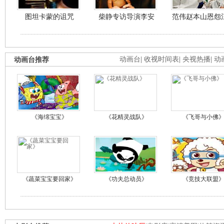
图坦卡蒙的诅咒
柴静专访导演李安
范伟赵本山恩怨
动画台推荐
动画台
|
收视时间表
|
央视热播
|
动
《海绵宝宝》
《花精灵战队》
《飞哥与小佛
《蔬菜宝宝要回家》
《功夫总动员》
《竞技大联盟