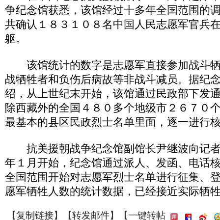
争纪念馆获悉，该馆经过十多年全国范围的
共确认１８３１０８名中国人民志愿军官兵
躯。
该馆统计的数字是志愿军直接参加战斗牺
战牺牲者和负伤后病故等非战斗减员。据纪
绍，从上世纪末开始，该馆通过民政部下发
除西藏外的全国４８０多个地级市２６７０
最基本的县区民政烈士名单里面，逐一进行
抗美援朝战争纪念馆副馆长尹继波向记者
年１月开始，纪念馆通过派人、发函、电话
全国范围开始对志愿军烈士名单进行征集、
愿军牺牲人数的统计数据，已经接近实际牺
【
复制链接
】【
转发邮件
】
【一键转帖