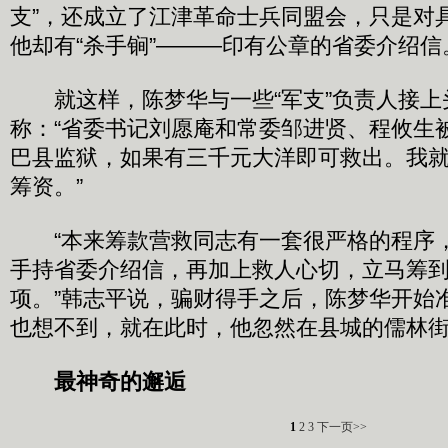
支”，还成立了江津革命士兵同盟会，只是对
他却有“杀手锏”———印有公章的省委介绍信
就这样，陈梦华与一些“军支”负责人接上
称：“省委书记刘愿庵和常委邹进贤、程攸生
巴县监狱，如果有三千元大洋即可救出。我
筹资。”
“本来筹款营救同志有一套很严格的程序，但
手持省委介绍信，再加上救人心切，立马筹
项。”韩志平说，骗财得手之后，陈梦华开始
也想不到，就在此时，他忽然在县城的儒林街
最神奇的邂逅
1
2
3
下一页>>