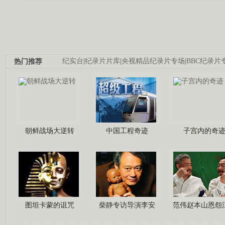
热门推荐
纪实台
|
纪录片片库
|
央视精品纪录片专场
|
BBC纪录片
朝鲜战场大逆转
中国工程奇迹
子宫内的奇
图坦卡蒙的诅咒
柴静专访导演李安
范伟赵本山恩怨