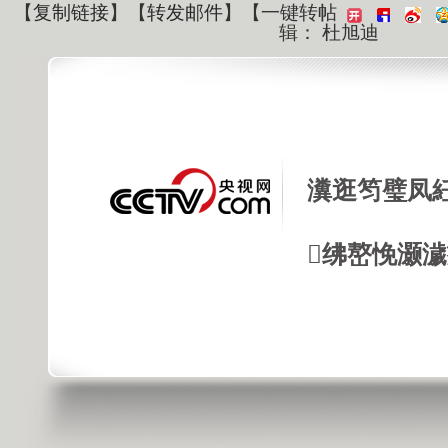
【
复制链接
】【
转发邮件
】
【一键转帖
辑： 杜旭迪
瀵逛笉璧凤
绋嶅悗灏