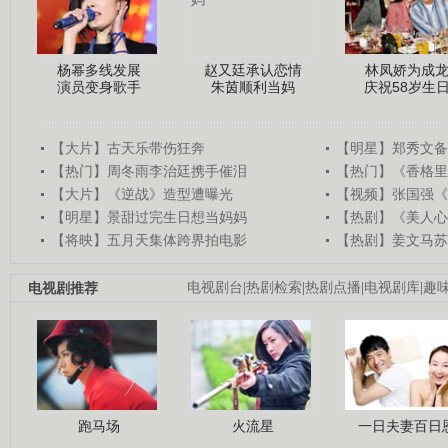
杨幂多线发展
赵又廷承认恋情
林凤娇为成
演员变身歌手
朱茵顺利当妈
庆祝58岁生
【大片】古天乐带伤狂奔
【明星】郑秀文备
【热门】周冬雨李治廷携手催泪
【热门】《香格里
【大片】《逆战》造型遭曝光
【视频】张国强《
【明星】景甜过完生日想当妈妈
【热剧】《美人心
【将映】五月天集体跨界拍电影
【热剧】姜文马苏
电视剧推荐
电视剧台
|
热剧检索
|
热剧点播
|
电视剧库
|
趣
跑马场
火流星
一日夫妻百日