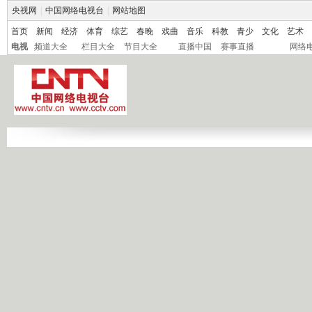
央视网
|
中国网络电视台
|
网站地图
首页
新闻
经济
体育
综艺
春晚
戏曲
音乐
科教
青少
文化
艺术
电视
频道大全
栏目大全
节目大全
直播中国
赛事直播
网络