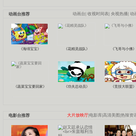
动画台推荐
动画台
|
收视时间表
|
央视热播
|
动
《海绵宝宝》
《花精灵战队》
《飞哥与小佛
《蔬菜宝宝要回家》
《功夫总动员》
《竞技大联盟
电影台推荐
大片放映厅
|
电影库
|
高清美图
|
热辣资