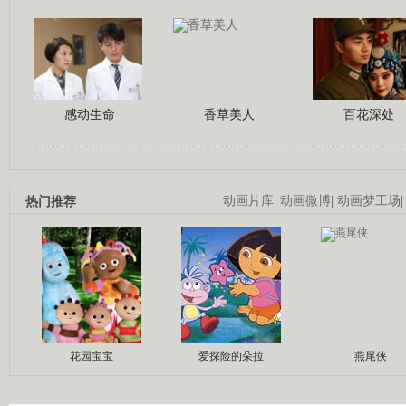
感动生命
香草美人
百花深处
热门推荐
动画片库
|
动画微博
|
动画梦工场
花园宝宝
爱探险的朵拉
燕尾侠