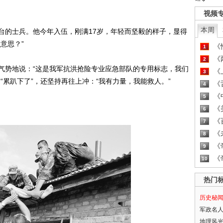
视频
本周
的士兵。他今年入伍，刚满17岁，年轻而坚毅的样子，显得
意思？”
《
1
《
2
势地说：“这是我军抗洪抢险专业应急部队的专用标志，我们
《
3
“累趴下了”，还坚持再往上冲：“我有力量，我能救人。”
《
4
《
5
《
6
《
7
《
8
《
9
《
10
热门
历史秘
军政名
地理风