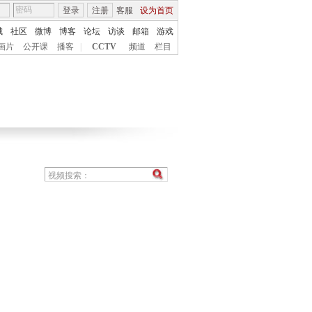
登录
注册
客服
设为首页
城
社区
微博
博客
论坛
访谈
邮箱
游戏
画片
公开课
播客
|
CCTV
频道
栏目