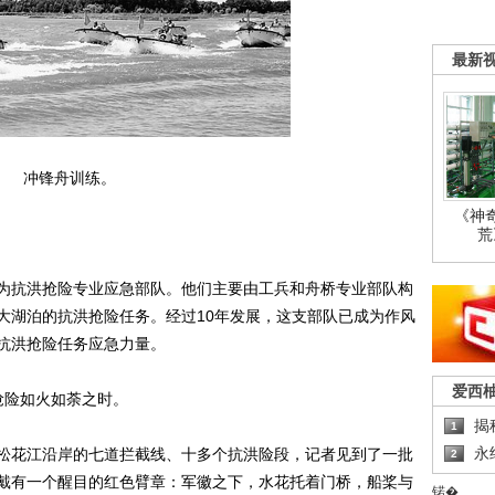
最新
冲锋舟训练。
《神
荒
队为抗洪抢险专业应急部队。他们主要由工兵和舟桥专业部队构
大湖泊的抗洪抢险任务。经过10年发展，这支部队已成为作风
抗洪抢险任务应急力量。
爱西
险如火如荼之时。
揭
1
永
花江沿岸的七道拦截线、十多个抗洪险段，记者见到了一批
2
戴有一个醒目的红色臂章：军徽之下，水花托着门桥，船桨与
锘�