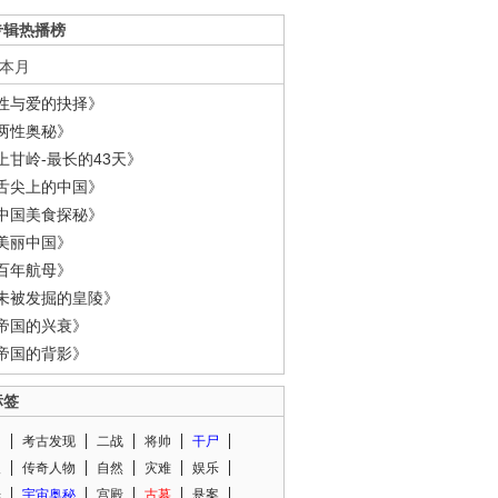
专辑热播榜
本月
性与爱的抉择》
两性奥秘》
上甘岭-最长的43天》
舌尖上的中国》
中国美食探秘》
美丽中国》
百年航母》
未被发掘的皇陵》
帝国的兴衰》
帝国的背影》
标签
闻
考古发现
二战
将帅
干尸
人
传奇人物
自然
灾难
娱乐
光
宇宙奥秘
宫殿
古墓
悬案