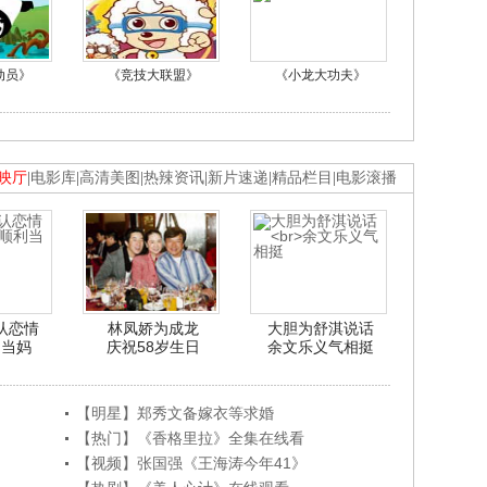
动员》
《竞技大联盟》
《小龙大功夫》
映厅
|
电影库
|
高清美图
|
热辣资讯
|
新片速递
|
精品栏目
|
电影滚播
认恋情
林凤娇为成龙
大胆为舒淇说话
利当妈
庆祝58岁生日
余文乐义气相挺
【明星】郑秀文备嫁衣等求婚
【热门】《香格里拉》全集在线看
【视频】张国强《王海涛今年41》