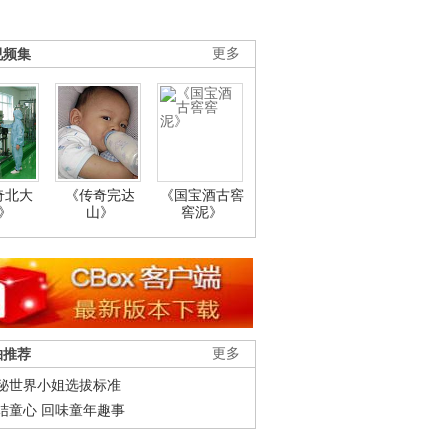
视频集
更多
奇北大
《传奇完达
《国宝酒古窖
》
山》
窖泥》
柚推荐
更多
秘世界小姐选拔标准
结童心 回味童年趣事