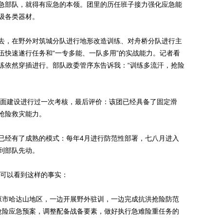
部队，就得有应急的本领。团里的历任班子接力强化应急能
级各类器材。
，在野外对筑城分队进行地形改造训练、对舟桥分队进行主
伍快速遂行任务和“一专多能、一队多用”的实战能力。记者看
练依然穿插进行。部队政委管序东告诉我：“训练多流汗，抢险
面建设进行过一次考核，最后评价：该团已经具备了固定滑
抢险救灾能力。
经有了成熟的模式：每年4月进行防范性部署，七八月进入
到部队先动。
可以看到这样的事实：
市哈达山地区，一边开展野外驻训，一边完成抗洪抢险防范
抢险应急预案，调整配备战备要素，做好执行急难险重任务的