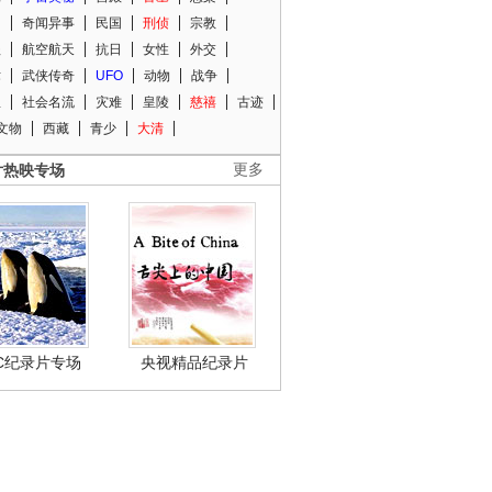
知
奇闻异事
民国
刑侦
宗教
程
航空航天
抗日
女性
外交
术
武侠传奇
UFO
动物
战争
星
社会名流
灾难
皇陵
慈禧
古迹
文物
西藏
青少
大清
片热映专场
更多
BC纪录片专场
央视精品纪录片