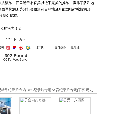
行抗洪演练，团里近千名官兵以近乎完美的操练，赢得军队和地
，集团军抗洪形势分析会预测到吉林地区可能面临严峻抗洪形
险待命状态。
会及时有力！☆
1
2
3
下一页>>
转帖
】
【
打印
】
责任编辑： 杜旭迪
302 Found
CCTV_WebServer
视精品纪录片专场
|
BBC纪录片专场
|
体育纪录片专场
|
军事
|
历史