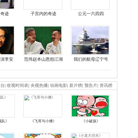
程奇迹
子宫内的奇迹
公元一六四四
导演李安
范伟赵本山恩怨江湖
我们的航母辽宁号
画台
|
收视时间表
|
央视热播
|
动画电影
|
新片榜
|
预告片
|
资讯榜
战队》
《飞哥与小佛》
《小破孩》