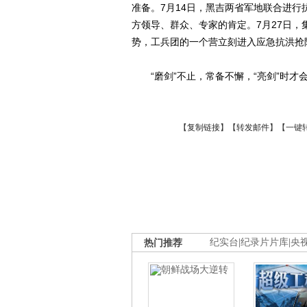
准备。7月14日，黑吉两省军地联合进
方领导、群众、专家的肯定。7月27日
势，工兵团的一个营立刻进入应急抗洪抢
“磨剑”不止，常备不懈，“亮剑”时才
【
复制链接
】【
转发邮件
】
【一键
热门推荐
纪实台
|
纪录片片库
|
央