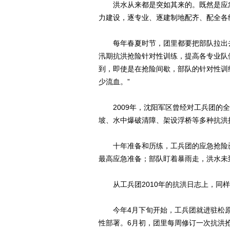
洪水从来都是突如其来的。既然是应急
力建设，逐专业、逐建制地配齐、配全各
每年春夏时节，团里都要把部队拉出去
汛期抗洪抢险针对性训练，提高各专业队
到，即使是在抢险间歇，部队的针对性训
少流血。”
2009年，沈阳军区曾经对工兵团的全
坡、水中爆破清障、架设浮桥等多种抗洪
十年准备和历练，工兵团的应急抢险已
最高应急准备；部队盯着暴雨走，洪水未
从工兵团2010年的抗洪日志上，同样
今年4月下旬开始，工兵团就进驻松原
性部署。6月初，团里每周修订一次抗洪