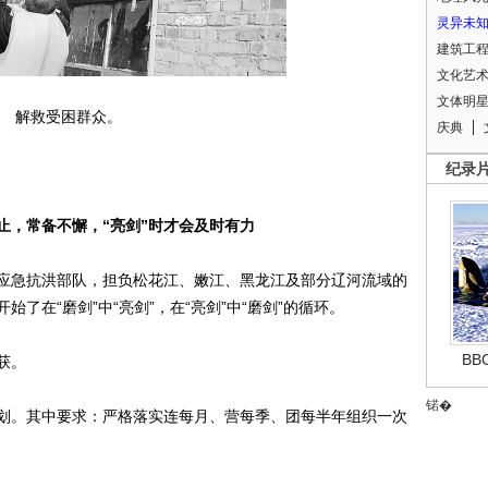
灵异未
建筑工
文化艺
文体明
解救受困群众。
庆典
纪录
止，常备不懈，“亮剑”时才会及时有力
急抗洪部队，担负松花江、嫩江、黑龙江及部分辽河流域的
了在“磨剑”中“亮剑”，在“亮剑”中“磨剑”的循环。
B
获。
锘�
。其中要求：严格落实连每月、营每季、团每半年组织一次