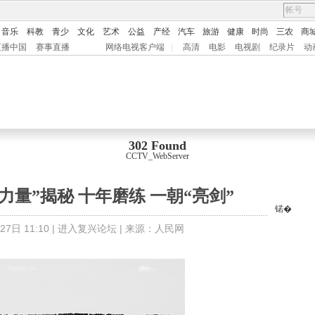
音乐
科教
青少
文化
艺术
公益
产经
汽车
旅游
健康
时尚
三农
商
直播中国
赛事直播
网络电视客户端
|
高清
电影
电视剧
纪录片
动
302 Found
CCTV_WebServer
力量”揭秘 十年磨练 一朝“亮剑”
锘�
7日 11:10 |
进入复兴论坛
| 来源：
人民网