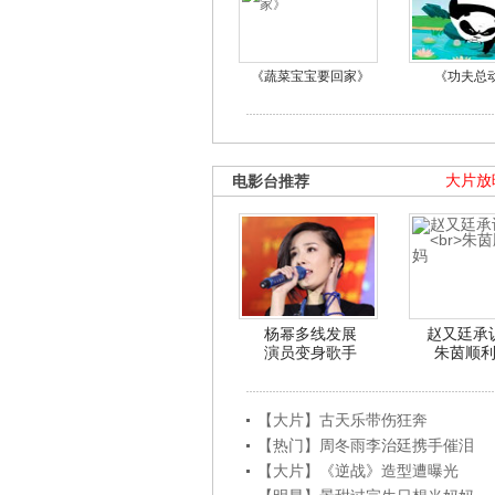
《蔬菜宝宝要回家》
《功夫总
电影台推荐
大片放
杨幂多线发展
赵又廷承
演员变身歌手
朱茵顺
【大片】古天乐带伤狂奔
【热门】周冬雨李治廷携手催泪
【大片】《逆战》造型遭曝光