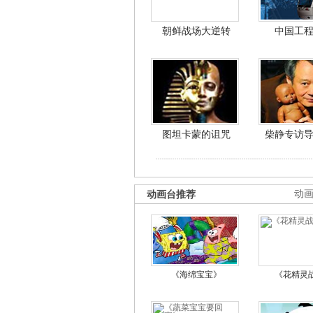
朝鲜战场大逆转
中国工
图坦卡蒙的诅咒
柴静专访
动画台推荐
动
《海绵宝宝》
《花精灵