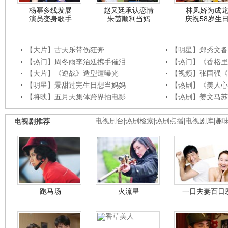
杨幂多线发展
赵又廷承认恋情
林凤娇为成
演员变身歌手
朱茵顺利当妈
庆祝58岁生
【大片】古天乐带伤狂奔
【明星】郑秀文备
【热门】周冬雨李治廷携手催泪
【热门】《香格里
【大片】《逆战》造型遭曝光
【视频】张国强《
【明星】景甜过完生日想当妈妈
【热剧】《美人心
【将映】五月天集体跨界拍电影
【热剧】姜文马苏
电视剧推荐
电视剧台
|
热剧检索
|
热剧点播
|
电视剧库
|
趣
跑马场
火流星
一日夫妻百日