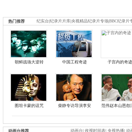
热门推荐
纪实台
|
纪录片片库
|
央视精品纪录片专场
|
BBC纪录片
朝鲜战场大逆转
中国工程奇迹
子宫内的奇
图坦卡蒙的诅咒
柴静专访导演李安
范伟赵本山恩怨
动画台推荐
动画台
|
收视时间表
|
央视热播
|
动