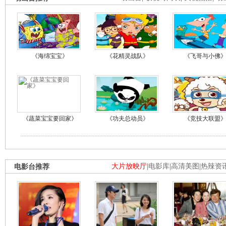
《海绵宝宝》
《花精灵战队》
《飞哥与小佛
《蔬菜宝宝要回家》
《功夫总动员》
《竞技大联盟
电影台推荐
大片放映厅
|
电影库
|
高清美图
|
热辣资