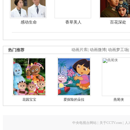
感动生命
香草美人
百花深处
热门推荐
动画片库
|
动画微博
|
动画梦工场
花园宝宝
爱探险的朵拉
燕尾侠
中央电视台网站
|
关于CCTV.com
|
人