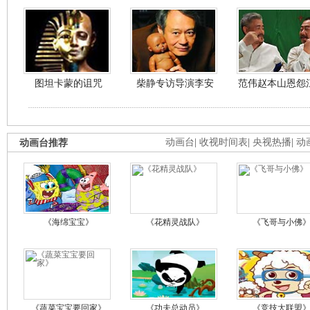
图坦卡蒙的诅咒
柴静专访导演李安
范伟赵本山恩怨
动画台推荐
动画台
|
收视时间表
|
央视热播
|
动
《海绵宝宝》
《花精灵战队》
《飞哥与小佛
《蔬菜宝宝要回家》
《功夫总动员》
《竞技大联盟