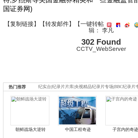
国证券网)
【
复制链接
】【
转发邮件
】
【一键转帖
辑： 李凡
302 Found
CCTV_WebServer
热门推荐
纪实台
|
纪录片片库
|
央视精品纪录片专场
|
BBC纪录片
朝鲜战场大逆转
中国工程奇迹
子宫内的奇