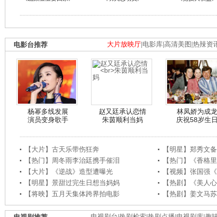
电影台推荐
大片放映厅
|
电影库
|
高清美图
|
热辣资
杨幂多线发展
赵又廷承认恋情
林凤娇为成
演员变身歌手
朱茵顺利当妈
庆祝58岁生
【大片】古天乐带伤狂奔
【明星】郑秀文备
【热门】周冬雨李治廷携手催泪
【热门】《香格里
【大片】《逆战》造型遭曝光
【视频】张国强《
【明星】景甜过完生日想当妈妈
【热剧】《美人心
【将映】五月天集体跨界拍电影
【热剧】姜文马苏
电视剧推荐
电视剧台
|
热剧检索
|
热剧点播
|
电视剧库
|
趣