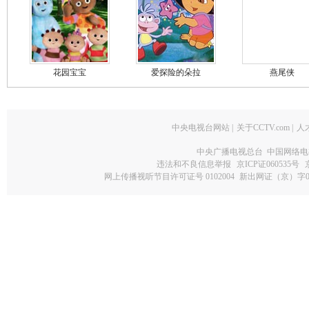
花园宝宝
爱探险的朵拉
燕尾侠
中央电视台网站
|
关于CCTV.com
|
人
中央广播电视总台 中国网络电
违法和不良信息举报
京ICP证060535号
网上传播视听节目许可证号 0102004
新出网证（京）字0