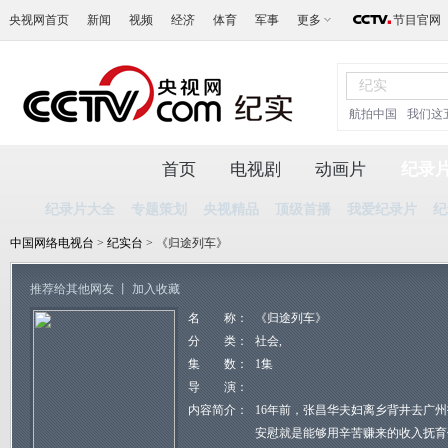
央视网首页
新闻
视频
经济
体育
军事
更多
节目官网
航拍中国
我们这
首页
电视剧
动画片
纪录
纪录片大全
专题策划
央视精品
顶级首播
我爱纪录片
纪
中国网络电视台
>
纪实台
> 《归途列车》
推荐给其他网友
丨
加入收藏
名 称：
《归途列车》
分 类：
社会,
集 数：
1集
导 演：
内容简介：
16年前，张昌华夫妇离乡背井去广
安慰就是能够用辛苦赚来的收入抚育