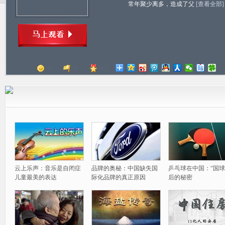
常年聚少离多，造成了父
[查看全部]
顶
踩
评分
云上乐声：音乐是自闭症
品牌的奥秘：中国缺失国
乒乓球在中国：“国球
儿童最美的表达
际化品牌的真正原因
后的秘密