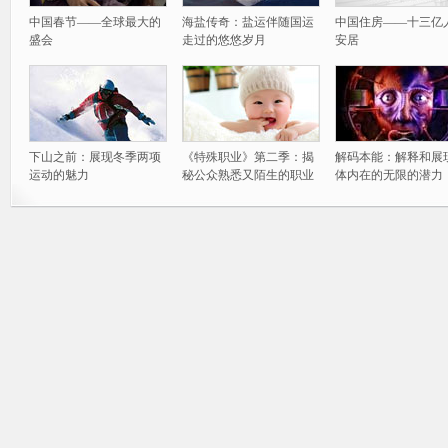
中国春节——全球最大的
海盐传奇：盐运伴随国运
中国住房——十三亿
盛会
走过的悠悠岁月
安居
下山之前：展现冬季两项
《特殊职业》第二季：揭
解码本能：解释和展
运动的魅力
秘公众熟悉又陌生的职业
体内在的无限的潜力